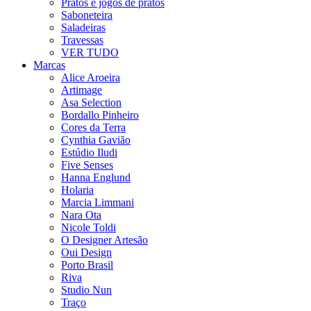
Pratos e jogos de pratos
Saboneteira
Saladeiras
Travessas
VER TUDO
Marcas
Alice Aroeira
Artimage
Asa Selection
Bordallo Pinheiro
Cores da Terra
Cynthia Gavião
Estúdio Iludi
Five Senses
Hanna Englund
Holaria
Marcia Limmani
Nara Ota
Nicole Toldi
O Designer Artesão
Oui Design
Porto Brasil
Riva
Studio Nun
Traço