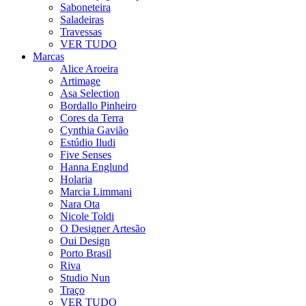
Saboneteira
Saladeiras
Travessas
VER TUDO
Marcas
Alice Aroeira
Artimage
Asa Selection
Bordallo Pinheiro
Cores da Terra
Cynthia Gavião
Estúdio Iludi
Five Senses
Hanna Englund
Holaria
Marcia Limmani
Nara Ota
Nicole Toldi
O Designer Artesão
Oui Design
Porto Brasil
Riva
Studio Nun
Traço
VER TUDO