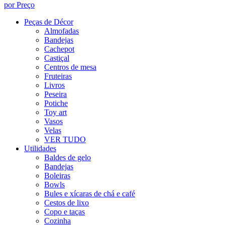
por Preço
Peças de Décor
Almofadas
Bandejas
Cachepot
Castiçal
Centros de mesa
Fruteiras
Livros
Peseira
Potiche
Toy art
Vasos
Velas
VER TUDO
Utilidades
Baldes de gelo
Bandejas
Boleiras
Bowls
Bules e xícaras de chá e café
Cestos de lixo
Copo e taças
Cozinha