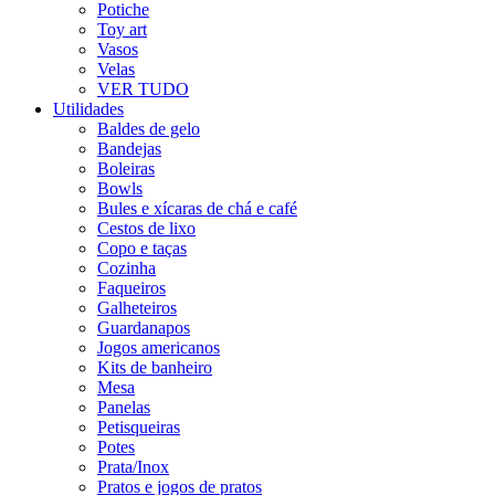
Potiche
Toy art
Vasos
Velas
VER TUDO
Utilidades
Baldes de gelo
Bandejas
Boleiras
Bowls
Bules e xícaras de chá e café
Cestos de lixo
Copo e taças
Cozinha
Faqueiros
Galheteiros
Guardanapos
Jogos americanos
Kits de banheiro
Mesa
Panelas
Petisqueiras
Potes
Prata/Inox
Pratos e jogos de pratos