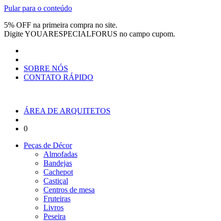
Pular para o conteúdo
5% OFF na primeira compra no site.
Digite
YOUARESPECIALFORUS
no campo cupom.
SOBRE NÓS
CONTATO RÁPIDO
ÁREA DE ARQUITETOS
0
Peças de Décor
Almofadas
Bandejas
Cachepot
Castiçal
Centros de mesa
Fruteiras
Livros
Peseira