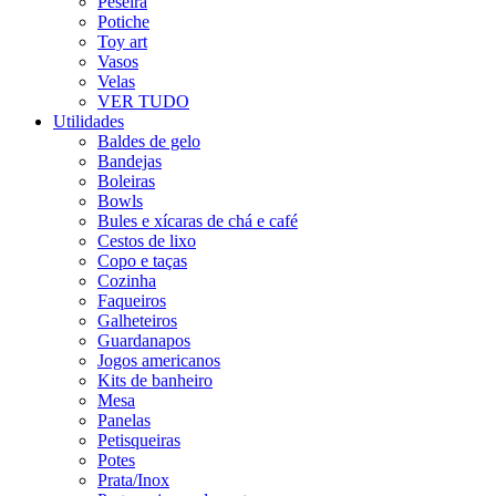
Peseira
Potiche
Toy art
Vasos
Velas
VER TUDO
Utilidades
Baldes de gelo
Bandejas
Boleiras
Bowls
Bules e xícaras de chá e café
Cestos de lixo
Copo e taças
Cozinha
Faqueiros
Galheteiros
Guardanapos
Jogos americanos
Kits de banheiro
Mesa
Panelas
Petisqueiras
Potes
Prata/Inox