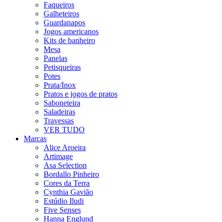
Faqueiros
Galheteiros
Guardanapos
Jogos americanos
Kits de banheiro
Mesa
Panelas
Petisqueiras
Potes
Prata/Inox
Pratos e jogos de pratos
Saboneteira
Saladeiras
Travessas
VER TUDO
Marcas
Alice Aroeira
Artimage
Asa Selection
Bordallo Pinheiro
Cores da Terra
Cynthia Gavião
Estúdio Iludi
Five Senses
Hanna Englund