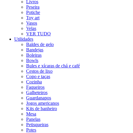
Livros
Peseira
Potiche
Toy art
Vasos
Velas
VER TUDO
Utilidades
Baldes de gelo
Bandejas
Boleiras
Bowls
Bules e xícaras de chá e café
Cestos de lixo
Copo e taças
Cozinha
Faqueiros
Galheteiros
Guardanapos
Jogos americanos
Kits de banheiro
Mesa
Panelas
Petisqueiras
Potes