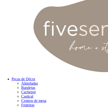
Peças de Décor
Almofadas
Bandejas
Cachepot
Castiçal
Centros de mesa
Fruteiras