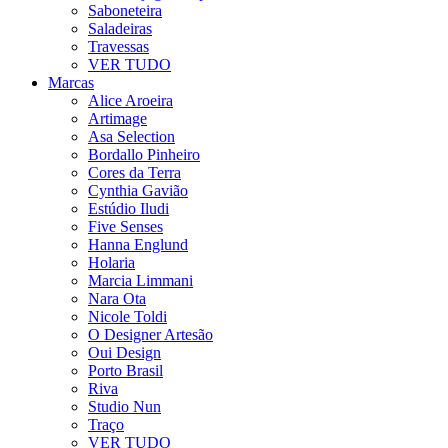
Saboneteira
Saladeiras
Travessas
VER TUDO
Marcas
Alice Aroeira
Artimage
Asa Selection
Bordallo Pinheiro
Cores da Terra
Cynthia Gavião
Estúdio Iludi
Five Senses
Hanna Englund
Holaria
Marcia Limmani
Nara Ota
Nicole Toldi
O Designer Artesão
Oui Design
Porto Brasil
Riva
Studio Nun
Traço
VER TUDO