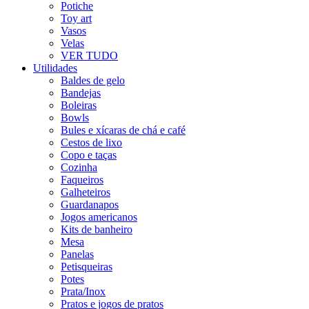
Potiche
Toy art
Vasos
Velas
VER TUDO
Utilidades
Baldes de gelo
Bandejas
Boleiras
Bowls
Bules e xícaras de chá e café
Cestos de lixo
Copo e taças
Cozinha
Faqueiros
Galheteiros
Guardanapos
Jogos americanos
Kits de banheiro
Mesa
Panelas
Petisqueiras
Potes
Prata/Inox
Pratos e jogos de pratos