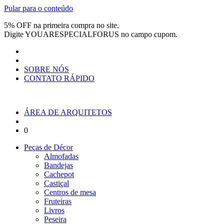
Pular para o conteúdo
5% OFF na primeira compra no site.
Digite
YOUARESPECIALFORUS
no campo cupom.
SOBRE NÓS
CONTATO RÁPIDO
ÁREA DE ARQUITETOS
0
Peças de Décor
Almofadas
Bandejas
Cachepot
Castiçal
Centros de mesa
Fruteiras
Livros
Peseira