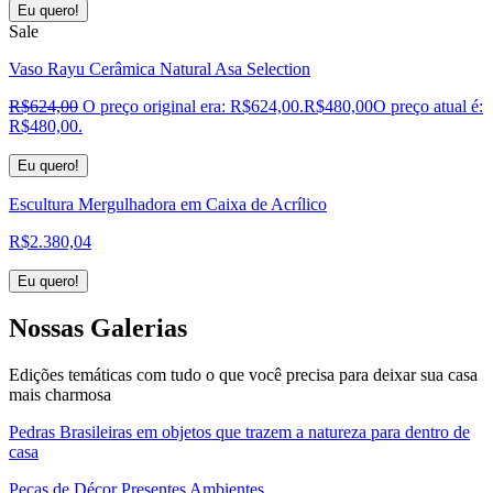
Eu quero!
Sale
Vaso Rayu Cerâmica Natural Asa Selection
R$
624,00
O preço original era: R$624,00.
R$
480,00
O preço atual é:
R$480,00.
Eu quero!
Escultura Mergulhadora em Caixa de Acrílico
R$
2.380,04
Eu quero!
Nossas
Galerias
Edições temáticas com tudo o que você precisa para deixar sua casa
mais charmosa
Pedras Brasileiras em objetos que trazem a natureza para dentro de
casa
Peças de Décor Presentes Ambientes