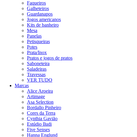
Faqueiros
Galheteiros
Guardanapos
Jogos americanos
Kits de banheiro
Mesa
Panelas
Petisqueiras
Potes
Prata/Inox
Pratos e jogos de pratos
Saboneteira
Saladeiras
Travessas
VER TUDO
Marcas
Alice Aroeira
Artimage
Asa Selection
Bordallo Pinheiro
Cores da Terra
Cynthia Gavião
Estúdio Iludi
Five Senses
Hanna Englund