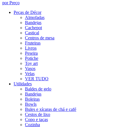
por Preço
Peças de Décor
Almofadas
Bandejas
Cachepot
Castiçal
Centros de mesa
Fruteiras
Livros
Peseira
Potiche
Toy art
Vasos
Velas
VER TUDO
Utilidades
Baldes de gelo
Bandejas
Boleiras
Bowls
Bules e xícaras de chá e café
Cestos de lixo
Copo e taças
Cozinha