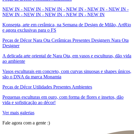
NEW IN - NEW IN - NEW IN - NEW IN - NEW IN - NEW IN -
NEW IN - NEW IN - NEW IN - NEW IN - NEW IN
Konsepta, arte em cerâmica, na Semana de Design de Milão, ArtRio
e agora exclusivas para o FS
Peças de Décor Nara Ota Cerâmicas Presentes Designers Nara Ota
Designer
A delicada arte oriental de Nara Ota, em vasos e esculturas, dão vida
ao ambiente
Vasos esculturais em concreto, com curvas sinuosas e shapes únicos,
são o DNA da marca Monamia
Peças de Décor Utilidades Presentes Ambientes
Pequenas esculturas em ouro, com forma de flores e insetos, dão
vida e sofisticação ao décor!
Ver mais galerias
Fale agora com a gente :)
(11) 9 9192-8504