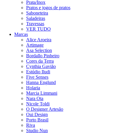
Prata/Inox
Pratos e jogos de pratos
Saboneteira
Saladeiras
Travessas
VER TUDO
Marcas
Alice Aroeira
Artimage
Asa Selection
Bordallo Pinheiro
Cores da Terra
Cynthia Gavião
Estúdio Iludi
Five Senses
Hanna Englund
Holaria
Marcia Limmani
Nara Ota
Nicole Toldi
O Designer Artesão
Oui Design
Porto Brasil
Riva
Studio Nun