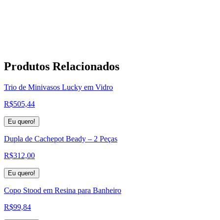
Produtos
Relacionados
Trio de Minivasos Lucky em Vidro
R$
505,44
Eu quero!
Dupla de Cachepot Beady – 2 Peças
R$
312,00
Eu quero!
Copo Stood em Resina para Banheiro
R$
99,84