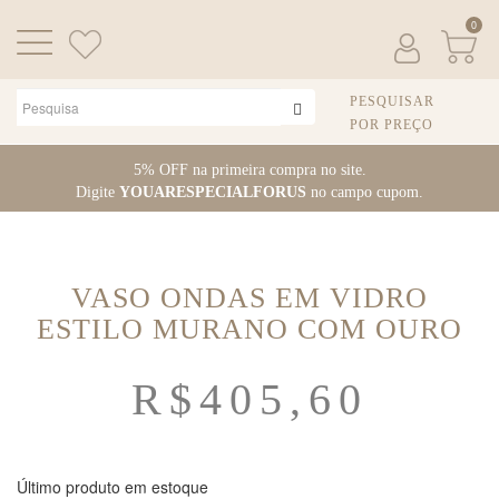
0
PESQUISAR
POR PREÇO
Pular
5% OFF na primeira compra no site.
para
Digite
YOUARESPECIALFORUS
no campo cupom.
o
conteúdo
VASO ONDAS EM VIDRO
ESTILO MURANO COM OURO
R$
405,60
Último produto em estoque