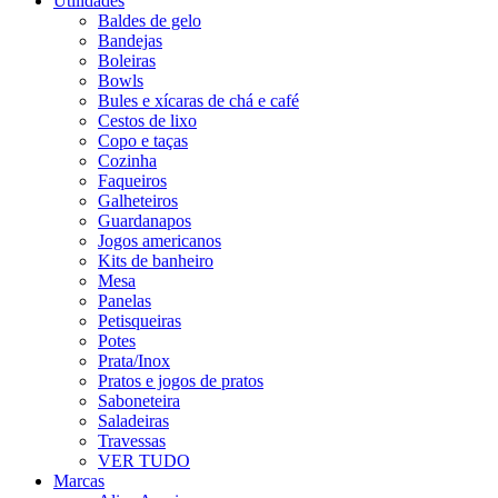
Utilidades
Baldes de gelo
Bandejas
Boleiras
Bowls
Bules e xícaras de chá e café
Cestos de lixo
Copo e taças
Cozinha
Faqueiros
Galheteiros
Guardanapos
Jogos americanos
Kits de banheiro
Mesa
Panelas
Petisqueiras
Potes
Prata/Inox
Pratos e jogos de pratos
Saboneteira
Saladeiras
Travessas
VER TUDO
Marcas