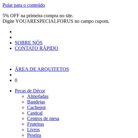
Pular para o conteúdo
5% OFF na primeira compra no site.
Digite
YOUARESPECIALFORUS
no campo cupom.
SOBRE NÓS
CONTATO RÁPIDO
ÁREA DE ARQUITETOS
0
Peças de Décor
Almofadas
Bandejas
Cachepot
Castiçal
Centros de mesa
Fruteiras
Livros
Peseira