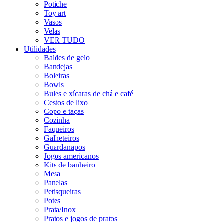
Potiche
Toy art
Vasos
Velas
VER TUDO
Utilidades
Baldes de gelo
Bandejas
Boleiras
Bowls
Bules e xícaras de chá e café
Cestos de lixo
Copo e taças
Cozinha
Faqueiros
Galheteiros
Guardanapos
Jogos americanos
Kits de banheiro
Mesa
Panelas
Petisqueiras
Potes
Prata/Inox
Pratos e jogos de pratos