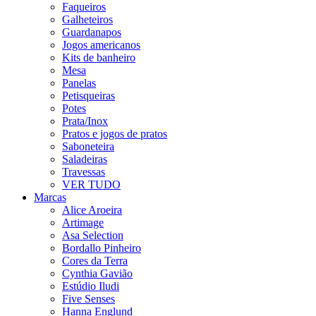
Faqueiros
Galheteiros
Guardanapos
Jogos americanos
Kits de banheiro
Mesa
Panelas
Petisqueiras
Potes
Prata/Inox
Pratos e jogos de pratos
Saboneteira
Saladeiras
Travessas
VER TUDO
Marcas
Alice Aroeira
Artimage
Asa Selection
Bordallo Pinheiro
Cores da Terra
Cynthia Gavião
Estúdio Iludi
Five Senses
Hanna Englund