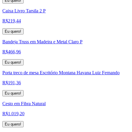
Eu quero!
Caixa Livro Tarsila 2 P
R$
219,44
Eu quero!
Bandeja Truss em Madeira e Metal Claro P
R$
466,96
Eu quero!
Porta treco de mesa Escritório Montana Havana Luiz Fernando
R$
191,36
Eu quero!
Cesto em Fibra Natural
R$
1.019,20
Eu quero!