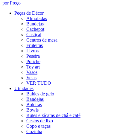
por Preço
Peças de Décor
Almofadas
Bandejas
Cachepot
Castiçal
Centros de mesa
Fruteiras
Livros
Peseira
Potiche
Toy art
Vasos
Velas
VER TUDO
Utilidades
Baldes de gelo
Bandejas
Boleiras
Bowls
Bules e xícaras de chá e café
Cestos de lixo
Copo e taças
Cozinha