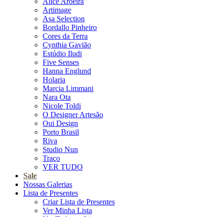
Alice Aroeira
Artimage
Asa Selection
Bordallo Pinheiro
Cores da Terra
Cynthia Gavião
Estúdio Iludi
Five Senses
Hanna Englund
Holaria
Marcia Limmani
Nara Ota
Nicole Toldi
O Designer Artesão
Oui Design
Porto Brasil
Riva
Studio Nun
Traço
VER TUDO
Sale
Nossas Galerias
Lista de Presentes
Criar Lista de Presentes
Ver Minha Lista