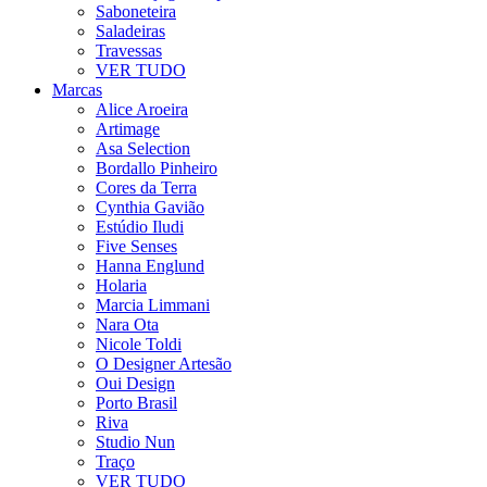
Saboneteira
Saladeiras
Travessas
VER TUDO
Marcas
Alice Aroeira
Artimage
Asa Selection
Bordallo Pinheiro
Cores da Terra
Cynthia Gavião
Estúdio Iludi
Five Senses
Hanna Englund
Holaria
Marcia Limmani
Nara Ota
Nicole Toldi
O Designer Artesão
Oui Design
Porto Brasil
Riva
Studio Nun
Traço
VER TUDO