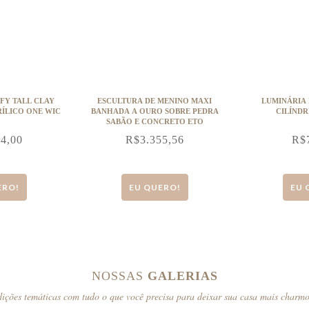
CLAY
ESCULTURA DE MENINO MAXI
LUMINÁRIA 
RÍLICO ONE WIC
BANHADA A OURO SOBRE PEDRA
CILÍNDR
SABÃO E CONCRETO ETO
84,00
R$
3.355,56
R$
ERO!
EU QUERO!
EU 
NOSSAS
GALERIAS
ições temáticas com tudo o que você precisa para deixar sua casa mais charm