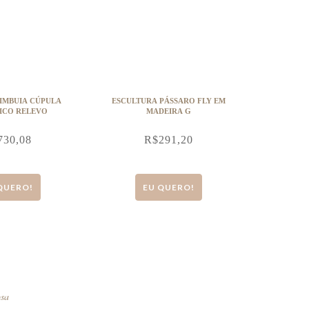
IMBUIA CÚPULA
ESCULTURA PÁSSARO FLY EM
ICO RELEVO
MADEIRA G
730,08
R$
291,20
QUERO!
EU QUERO!
osa