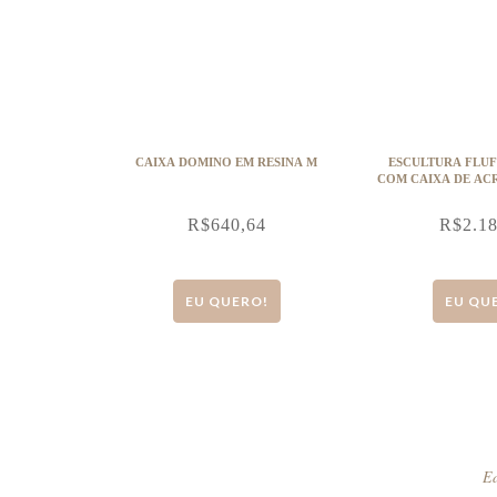
CAIXA DOMINO EM RESINA M
ESCULTURA FLUFFY TALL 
COM CAIXA DE AC
R$
640,64
R$
2.1
EU QUERO!
EU QU
Ed