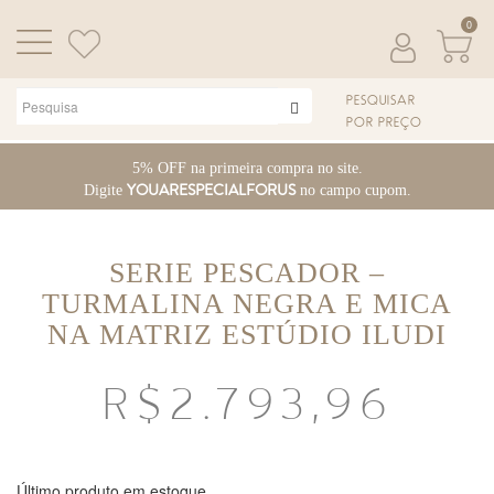
0
PESQUISAR
POR PREÇO
Pular
5% OFF na primeira compra no site.
para
YOUARESPECIALFORUS
Digite
no campo cupom.
o
conteúdo
SERIE PESCADOR –
TURMALINA NEGRA E MICA
NA MATRIZ ESTÚDIO ILUDI
R$
2.793,96
Último produto em estoque