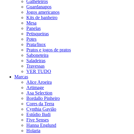
Galheteiros
Guardanapos
Jogos americanos
Kits de banheiro
Mesa
Panelas
Petisqueiras
Potes
Prata/Inox
Pratos e jogos de pratos
Saboneteira
Saladeiras
Travessas
VER TUDO
Marcas
Alice Aroeira
Artimage
Asa Selection
Bordallo Pinheiro
Cores da Terra
Cynthia Gavião
Estúdio Iludi
Five Senses
Hanna Englund
Holaria