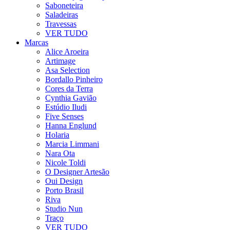
Saboneteira
Saladeiras
Travessas
VER TUDO
Marcas
Alice Aroeira
Artimage
Asa Selection
Bordallo Pinheiro
Cores da Terra
Cynthia Gavião
Estúdio Iludi
Five Senses
Hanna Englund
Holaria
Marcia Limmani
Nara Ota
Nicole Toldi
O Designer Artesão
Oui Design
Porto Brasil
Riva
Studio Nun
Traço
VER TUDO