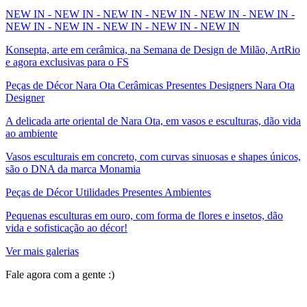
NEW IN - NEW IN - NEW IN - NEW IN - NEW IN - NEW IN -
NEW IN - NEW IN - NEW IN - NEW IN - NEW IN
Konsepta, arte em cerâmica, na Semana de Design de Milão, ArtRio
e agora exclusivas para o FS
Peças de Décor Nara Ota Cerâmicas Presentes Designers Nara Ota
Designer
A delicada arte oriental de Nara Ota, em vasos e esculturas, dão vida
ao ambiente
Vasos esculturais em concreto, com curvas sinuosas e shapes únicos,
são o DNA da marca Monamia
Peças de Décor Utilidades Presentes Ambientes
Pequenas esculturas em ouro, com forma de flores e insetos, dão
vida e sofisticação ao décor!
Ver mais galerias
Fale agora com a gente :)
(11) 9 9192-8504