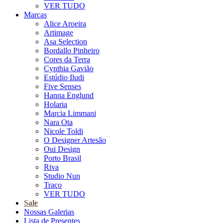
VER TUDO
Marcas
Alice Aroeira
Artimage
Asa Selection
Bordallo Pinheiro
Cores da Terra
Cynthia Gavião
Estúdio Iludi
Five Senses
Hanna Englund
Holaria
Marcia Limmani
Nara Ota
Nicole Toldi
O Designer Artesão
Oui Design
Porto Brasil
Riva
Studio Nun
Traço
VER TUDO
Sale
Nossas Galerias
Lista de Presentes