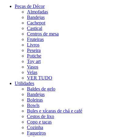
Peças de Décor
Almofadas
Bandejas
Cachepot
Castiçal
Centros de mesa
Fruteiras
Livros
Peseira
Potiche
Toy art
Vasos
Velas
VER TUDO
Utilidades
Baldes de gelo
Bandejas
Boleiras
Bowls
Bules e xícaras de chá e café
Cestos de lixo
Copo e taças
Cozinha
Faqueiros