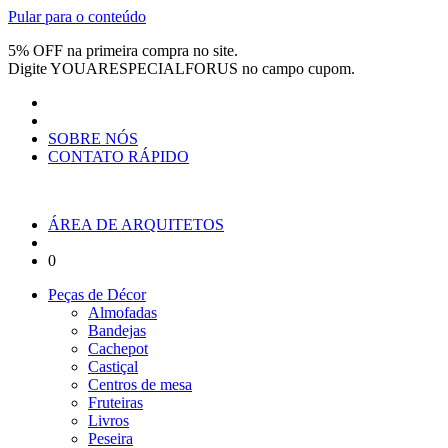
Pular para o conteúdo
5% OFF na primeira compra no site.
Digite
YOUARESPECIALFORUS
no campo cupom.
SOBRE NÓS
CONTATO RÁPIDO
ÁREA DE ARQUITETOS
0
Peças de Décor
Almofadas
Bandejas
Cachepot
Castiçal
Centros de mesa
Fruteiras
Livros
Peseira