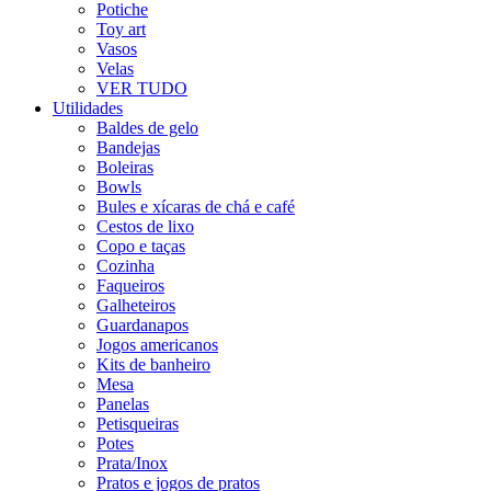
Potiche
Toy art
Vasos
Velas
VER TUDO
Utilidades
Baldes de gelo
Bandejas
Boleiras
Bowls
Bules e xícaras de chá e café
Cestos de lixo
Copo e taças
Cozinha
Faqueiros
Galheteiros
Guardanapos
Jogos americanos
Kits de banheiro
Mesa
Panelas
Petisqueiras
Potes
Prata/Inox
Pratos e jogos de pratos