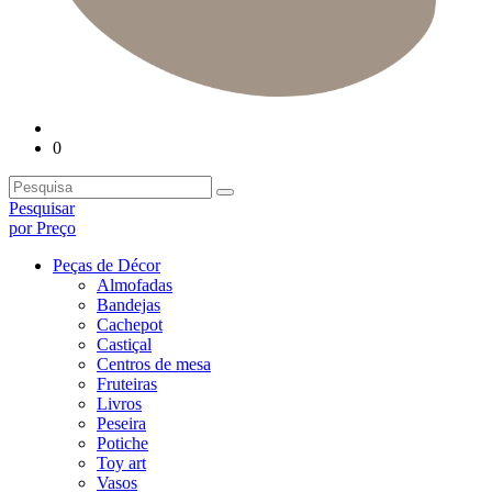
0
Pesquisar
por Preço
Peças de Décor
Almofadas
Bandejas
Cachepot
Castiçal
Centros de mesa
Fruteiras
Livros
Peseira
Potiche
Toy art
Vasos