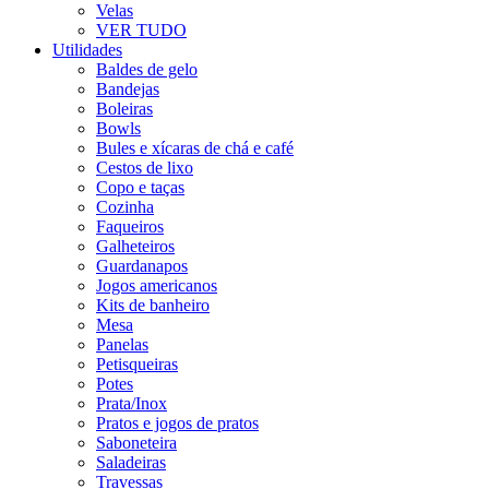
Velas
VER TUDO
Utilidades
Baldes de gelo
Bandejas
Boleiras
Bowls
Bules e xícaras de chá e café
Cestos de lixo
Copo e taças
Cozinha
Faqueiros
Galheteiros
Guardanapos
Jogos americanos
Kits de banheiro
Mesa
Panelas
Petisqueiras
Potes
Prata/Inox
Pratos e jogos de pratos
Saboneteira
Saladeiras
Travessas