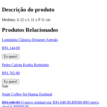
Descrição do produto
Medidas: A 22 x L 11 x P 11 cm
Produtos
Relacionados
Luminária Clássica Designer Artesão
R$
1.144,00
Eu quero!
Pedra Calcita Kepha Borboleta
R$
1.762,80
Eu quero!
Sale
Nude Coffee Set Hanna Englund
R$
1.040,00
O preço original era: R$1.040,00.
R$
500,00
O preço
atual é: R$500,00.