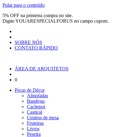
Pular para o conteúdo
5% OFF na primeira compra no site.
Digite
YOUARESPECIALFORUS
no campo cupom.
SOBRE NÓS
CONTATO RÁPIDO
ÁREA DE ARQUITETOS
0
Peças de Décor
Almofadas
Bandejas
Cachepot
Castiçal
Centros de mesa
Fruteiras
Livros
Peseira