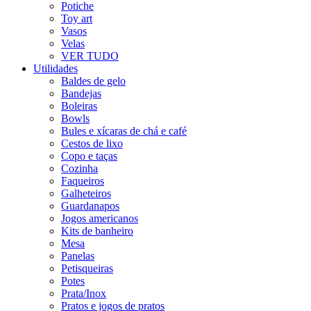
Potiche
Toy art
Vasos
Velas
VER TUDO
Utilidades
Baldes de gelo
Bandejas
Boleiras
Bowls
Bules e xícaras de chá e café
Cestos de lixo
Copo e taças
Cozinha
Faqueiros
Galheteiros
Guardanapos
Jogos americanos
Kits de banheiro
Mesa
Panelas
Petisqueiras
Potes
Prata/Inox
Pratos e jogos de pratos