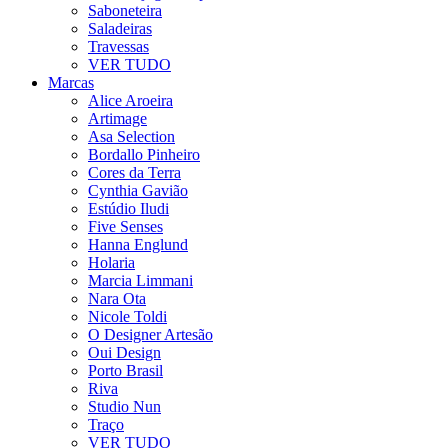
Saboneteira
Saladeiras
Travessas
VER TUDO
Marcas
Alice Aroeira
Artimage
Asa Selection
Bordallo Pinheiro
Cores da Terra
Cynthia Gavião
Estúdio Iludi
Five Senses
Hanna Englund
Holaria
Marcia Limmani
Nara Ota
Nicole Toldi
O Designer Artesão
Oui Design
Porto Brasil
Riva
Studio Nun
Traço
VER TUDO