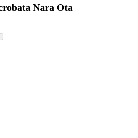
crobata Nara Ota
s