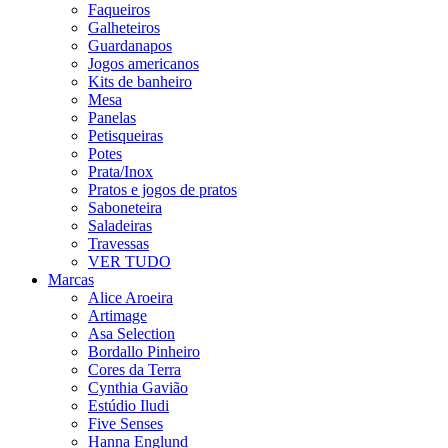
Faqueiros
Galheteiros
Guardanapos
Jogos americanos
Kits de banheiro
Mesa
Panelas
Petisqueiras
Potes
Prata/Inox
Pratos e jogos de pratos
Saboneteira
Saladeiras
Travessas
VER TUDO
Marcas
Alice Aroeira
Artimage
Asa Selection
Bordallo Pinheiro
Cores da Terra
Cynthia Gavião
Estúdio Iludi
Five Senses
Hanna Englund