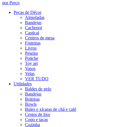
por Preço
Peças de Décor
Almofadas
Bandejas
Cachepot
Castiçal
Centros de mesa
Fruteiras
Livros
Peseira
Potiche
Toy art
Vasos
Velas
VER TUDO
Utilidades
Baldes de gelo
Bandejas
Boleiras
Bowls
Bules e xícaras de chá e café
Cestos de lixo
Copo e taças
Cozinha