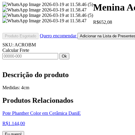
Menina A
R$
652,08
Quero encomendar
Produto Esgotado
Adicionar na Lista de Presente
SKU:
ACROBM
Calcular Frete
Ok
Descrição do produto
Medidas: 4cm
Produtos
Relacionados
Pote Phanther Color em Cerâmica DaniE
R$
1.144,00
Eu quero!