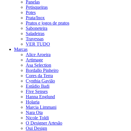
Panelas
Petisqueiras
Potes
Prata/Inox
Pratos e jogos de pratos
Saboneteira
Saladeiras
Travessas
VER TUDO
Marcas
Alice Aroeira
Artimage
Asa Selection
Bordallo Pinheiro
Cores da Terra
Cynthia Gavião
Estúdio Iludi
Five Senses
Hanna Englund
Holaria
Marcia Limmani
Nara Ota
Nicole Toldi
O Designer Artesão
Oui Design