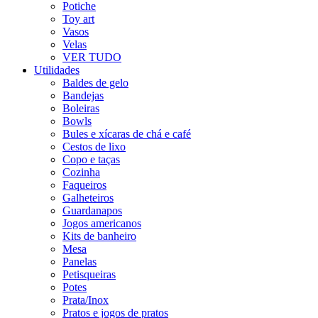
Potiche
Toy art
Vasos
Velas
VER TUDO
Utilidades
Baldes de gelo
Bandejas
Boleiras
Bowls
Bules e xícaras de chá e café
Cestos de lixo
Copo e taças
Cozinha
Faqueiros
Galheteiros
Guardanapos
Jogos americanos
Kits de banheiro
Mesa
Panelas
Petisqueiras
Potes
Prata/Inox
Pratos e jogos de pratos