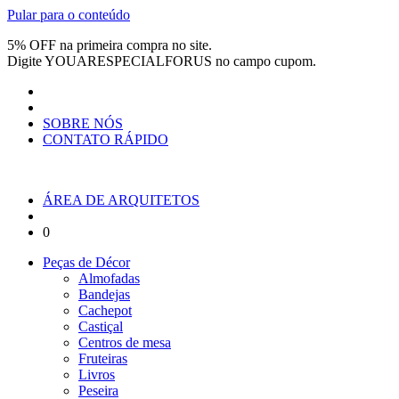
Pular para o conteúdo
5% OFF na primeira compra no site.
Digite
YOUARESPECIALFORUS
no campo cupom.
SOBRE NÓS
CONTATO RÁPIDO
ÁREA DE ARQUITETOS
0
Peças de Décor
Almofadas
Bandejas
Cachepot
Castiçal
Centros de mesa
Fruteiras
Livros
Peseira