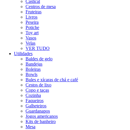
Castiçal
Centros de mesa
Fruteiras
Livros
Peseira
Potiche
Toy art
Vasos
Velas
VER TUDO
Utilidades
Baldes de gelo
Bandejas
Boleiras
Bowls
Bules e xícaras de chá e café
Cestos de lixo
Copo e taças
Cozinha
Faqueiros
Galheteiros
Guardanapos
Jogos americanos
Kits de banheiro
Mesa