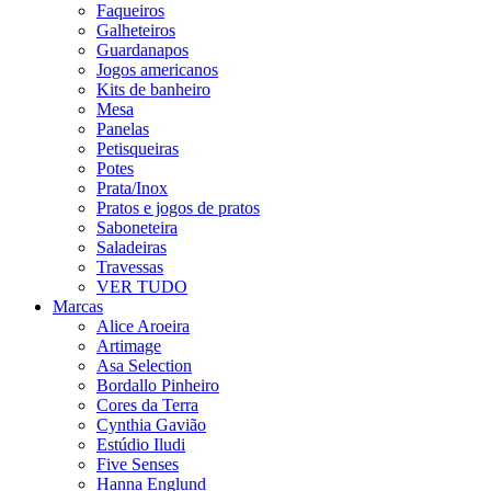
Faqueiros
Galheteiros
Guardanapos
Jogos americanos
Kits de banheiro
Mesa
Panelas
Petisqueiras
Potes
Prata/Inox
Pratos e jogos de pratos
Saboneteira
Saladeiras
Travessas
VER TUDO
Marcas
Alice Aroeira
Artimage
Asa Selection
Bordallo Pinheiro
Cores da Terra
Cynthia Gavião
Estúdio Iludi
Five Senses
Hanna Englund