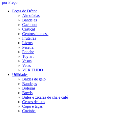
por Preço
Peças de Décor
Almofadas
Bandejas
Cachepot
Castiçal
Centros de mesa
Fruteiras
Livros
Peseira
Potiche
Toy art
Vasos
Velas
VER TUDO
Utilidades
Baldes de gelo
Bandejas
Boleiras
Bowls
Bules e xícaras de chá e café
Cestos de lixo
Copo e taças
Cozinha