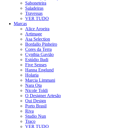
Saboneteira
Saladeiras
Travessas
VER TUDO
Marcas
Alice Aroeira
Artimage
Asa Selection
Bordallo Pinheiro
Cores da Terra
Cynthia Gavião
Estúdio Iludi
Five Senses
Hanna Englund
Holaria
Marcia Limmani
Nara Ota
Nicole Toldi
O Designer Artesão
Oui Design
Porto Brasil
Riva
Studio Nun
Traço
VER TUDO