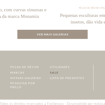
PEÇAS DE DÉCOR UTIL
o, com curvas sinuosas e
Pequenas esculturas em
NA da marca Monamia
insetos, dão vida 
VER MAIS GALERIAS
PEÇAS DE DÉCOR
UTILIDADES
MARCAS
SALE
NOSSAS GALERIAS
LISTA DE PRESENTES
PESQUISA POR
PREÇO
Todos os direitos reservados a FiveSenses - Desenvolvido por
mufas