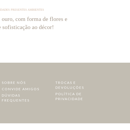
IDADES PRESENTES AMBIENTES
 ouro, com forma de flores e
e sofisticação ao décor!
SOBRE NÓS
TROCAS E
DEVOLUÇÕES
CONVIDE AMIGOS
POLÍTICA DE
DÚVIDAS
PRIVACIDADE
FREQUENTES
a