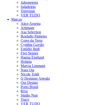
Saboneteira
Saladeiras
Travessas
VER TUDO
Marcas
Alice Aroeira
Artimage
Asa Selection
Bordallo Pinheiro
Cores da Terra
Cynthia Gavião
Estúdio Iludi
Five Senses
Hanna Englund
Holaria
Marcia Limmani
Nara Ota
Nicole Toldi
O Designer Artesão
Oui Design
Porto Brasil
Riva
Studio Nun
Traço
VER TUDO