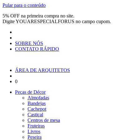
Pular para o conteúdo
5% OFF na primeira compra no site.
Digite
YOUARESPECIALFORUS
no campo cupom.
SOBRE NÓS
CONTATO RÁPIDO
ÁREA DE ARQUITETOS
0
Peças de Décor
Almofadas
Bandejas
Cachepot
Castiçal
Centros de mesa
Fruteiras
Livros
Peseira