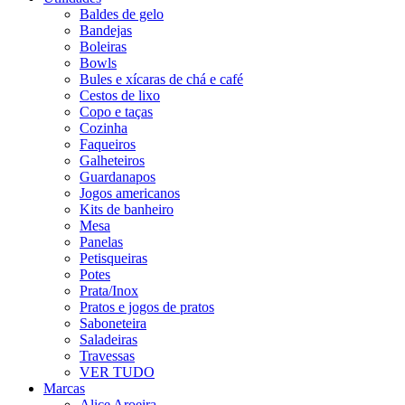
Baldes de gelo
Bandejas
Boleiras
Bowls
Bules e xícaras de chá e café
Cestos de lixo
Copo e taças
Cozinha
Faqueiros
Galheteiros
Guardanapos
Jogos americanos
Kits de banheiro
Mesa
Panelas
Petisqueiras
Potes
Prata/Inox
Pratos e jogos de pratos
Saboneteira
Saladeiras
Travessas
VER TUDO
Marcas
Alice Aroeira