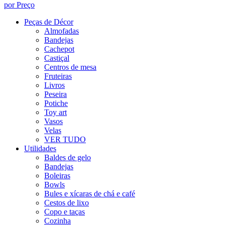
por Preço
Peças de Décor
Almofadas
Bandejas
Cachepot
Castiçal
Centros de mesa
Fruteiras
Livros
Peseira
Potiche
Toy art
Vasos
Velas
VER TUDO
Utilidades
Baldes de gelo
Bandejas
Boleiras
Bowls
Bules e xícaras de chá e café
Cestos de lixo
Copo e taças
Cozinha