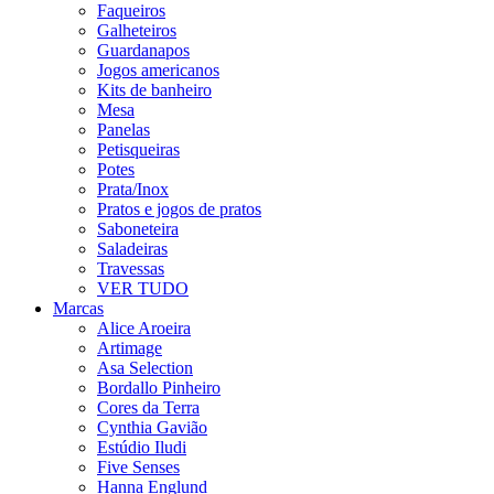
Faqueiros
Galheteiros
Guardanapos
Jogos americanos
Kits de banheiro
Mesa
Panelas
Petisqueiras
Potes
Prata/Inox
Pratos e jogos de pratos
Saboneteira
Saladeiras
Travessas
VER TUDO
Marcas
Alice Aroeira
Artimage
Asa Selection
Bordallo Pinheiro
Cores da Terra
Cynthia Gavião
Estúdio Iludi
Five Senses
Hanna Englund