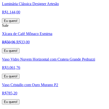
Luminária Clássica Designer Artesão
R$
1.144,00
Eu quero!
Sale
Xícara de Café Mônaco Esmirna
O
O
R$
50,96
R$
33,00
preço
preço
original
atual
Eu quero!
era:
é:
Vaso Vidro Nuvem Horizontal com Cratera Grande Pedrazzi
R$50,96.
R$33,00.
R$
3.061,76
Eu quero!
Vaso Cristallo com Ouro Murano P2
R$
785,20
Eu quero!