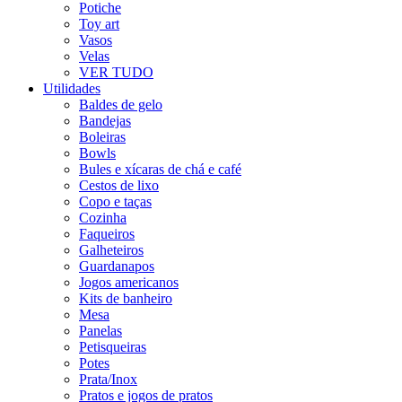
Potiche
Toy art
Vasos
Velas
VER TUDO
Utilidades
Baldes de gelo
Bandejas
Boleiras
Bowls
Bules e xícaras de chá e café
Cestos de lixo
Copo e taças
Cozinha
Faqueiros
Galheteiros
Guardanapos
Jogos americanos
Kits de banheiro
Mesa
Panelas
Petisqueiras
Potes
Prata/Inox
Pratos e jogos de pratos