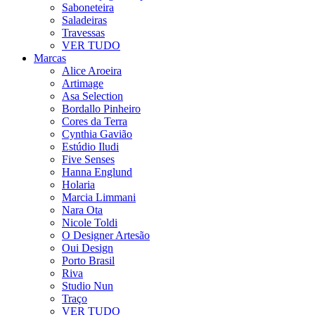
Saboneteira
Saladeiras
Travessas
VER TUDO
Marcas
Alice Aroeira
Artimage
Asa Selection
Bordallo Pinheiro
Cores da Terra
Cynthia Gavião
Estúdio Iludi
Five Senses
Hanna Englund
Holaria
Marcia Limmani
Nara Ota
Nicole Toldi
O Designer Artesão
Oui Design
Porto Brasil
Riva
Studio Nun
Traço
VER TUDO