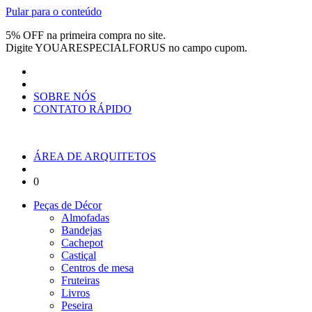
Pular para o conteúdo
5% OFF na primeira compra no site.
Digite
YOUARESPECIALFORUS
no campo cupom.
SOBRE NÓS
CONTATO RÁPIDO
ÁREA DE ARQUITETOS
0
Peças de Décor
Almofadas
Bandejas
Cachepot
Castiçal
Centros de mesa
Fruteiras
Livros
Peseira