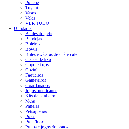
Potiche
Toy art
Vasos
Velas
VER TUDO
Utilidades
Baldes de gelo
Bandejas
Boleiras
Bowls
Bules e xícaras de chá e café
Cestos de lixo
Copo e taças
Cozinha
Faqueiros
Galheteiros
Guardanapos
Jogos americanos
Kits de banheiro
Mesa
Panelas
Petisqueiras
Potes
Prata/Inox
Pratos e jogos de pratos