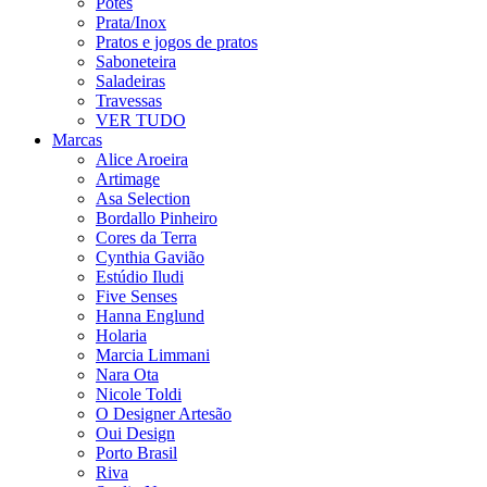
Potes
Prata/Inox
Pratos e jogos de pratos
Saboneteira
Saladeiras
Travessas
VER TUDO
Marcas
Alice Aroeira
Artimage
Asa Selection
Bordallo Pinheiro
Cores da Terra
Cynthia Gavião
Estúdio Iludi
Five Senses
Hanna Englund
Holaria
Marcia Limmani
Nara Ota
Nicole Toldi
O Designer Artesão
Oui Design
Porto Brasil
Riva