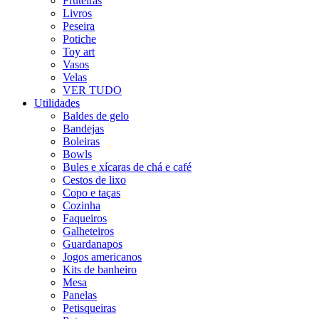
Fruteiras
Livros
Peseira
Potiche
Toy art
Vasos
Velas
VER TUDO
Utilidades
Baldes de gelo
Bandejas
Boleiras
Bowls
Bules e xícaras de chá e café
Cestos de lixo
Copo e taças
Cozinha
Faqueiros
Galheteiros
Guardanapos
Jogos americanos
Kits de banheiro
Mesa
Panelas
Petisqueiras