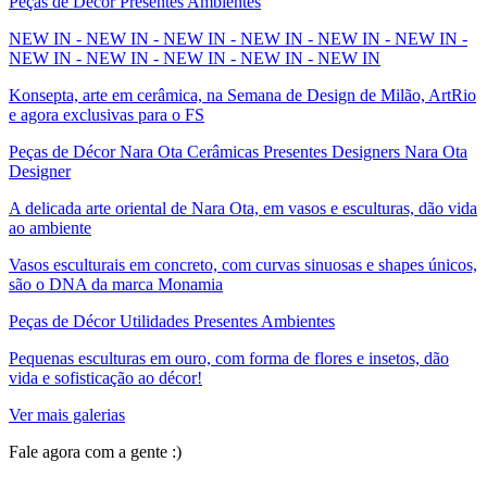
Peças de Décor Presentes Ambientes
NEW IN - NEW IN - NEW IN - NEW IN - NEW IN - NEW IN -
NEW IN - NEW IN - NEW IN - NEW IN - NEW IN
Konsepta, arte em cerâmica, na Semana de Design de Milão, ArtRio
e agora exclusivas para o FS
Peças de Décor Nara Ota Cerâmicas Presentes Designers Nara Ota
Designer
A delicada arte oriental de Nara Ota, em vasos e esculturas, dão vida
ao ambiente
Vasos esculturais em concreto, com curvas sinuosas e shapes únicos,
são o DNA da marca Monamia
Peças de Décor Utilidades Presentes Ambientes
Pequenas esculturas em ouro, com forma de flores e insetos, dão
vida e sofisticação ao décor!
Ver mais galerias
Fale agora com a gente :)
(11) 9 9192-8504