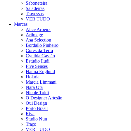
Saboneteira
Saladeiras
Travessas
VER TUDO
Marcas
Alice Aroeira
Artimage
Asa Selection
Bordallo Pinheiro
Cores da Terra
Cynthia Gavião
Estúdio Iludi
Five Senses
Hanna Englund
Holaria
Marcia Limmani
Nara Ota
Nicole Toldi
O Designer Artesão
Oui Design
Porto Brasil
Riva
Studio Nun
Traço
VER TUDO