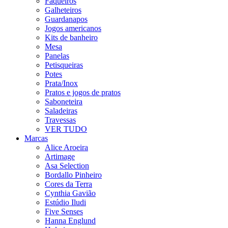
Faqueiros
Galheteiros
Guardanapos
Jogos americanos
Kits de banheiro
Mesa
Panelas
Petisqueiras
Potes
Prata/Inox
Pratos e jogos de pratos
Saboneteira
Saladeiras
Travessas
VER TUDO
Marcas
Alice Aroeira
Artimage
Asa Selection
Bordallo Pinheiro
Cores da Terra
Cynthia Gavião
Estúdio Iludi
Five Senses
Hanna Englund