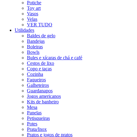
Potiche
Toy art
Vasos
Velas
VER TUDO
Utilidades
Baldes de gelo
Bandejas
Boleiras
Bowls
Bules e xícaras de chá e café
Cestos de lixo
Copo e taças
Cozinha
Faqueiros
Galheteiros
Guardanapos
Jogos americanos
Kits de banheiro
Mesa
Panelas
Petisqueiras
Potes
Prata/Inox
Pratos e jogos de pratos