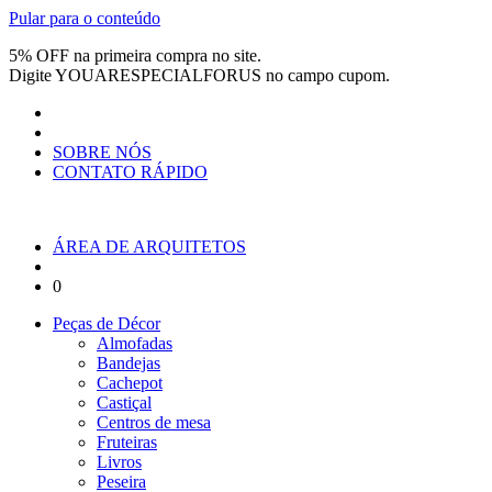
Pular para o conteúdo
5% OFF na primeira compra no site.
Digite
YOUARESPECIALFORUS
no campo cupom.
SOBRE NÓS
CONTATO RÁPIDO
ÁREA DE ARQUITETOS
0
Peças de Décor
Almofadas
Bandejas
Cachepot
Castiçal
Centros de mesa
Fruteiras
Livros
Peseira