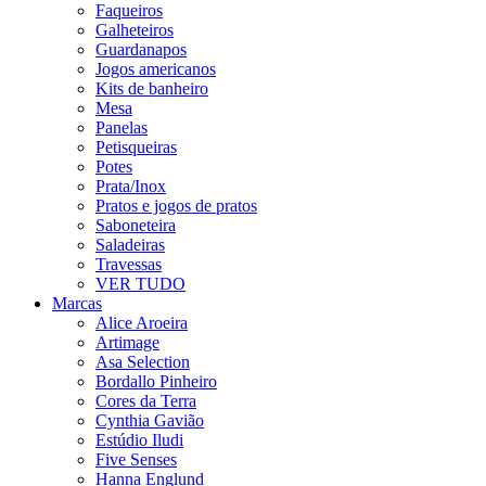
Faqueiros
Galheteiros
Guardanapos
Jogos americanos
Kits de banheiro
Mesa
Panelas
Petisqueiras
Potes
Prata/Inox
Pratos e jogos de pratos
Saboneteira
Saladeiras
Travessas
VER TUDO
Marcas
Alice Aroeira
Artimage
Asa Selection
Bordallo Pinheiro
Cores da Terra
Cynthia Gavião
Estúdio Iludi
Five Senses
Hanna Englund