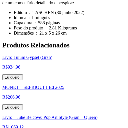
de um comentário detalhado e perspicaz.
Editora ‏ : ‎
TASCHEN (30 junho 2022)
Idioma ‏ : ‎
Português
Capa dura ‏ : ‎
588 páginas
Peso do produto ‏ : ‎
2,81 Kilograms
Dimensões ‏ : ‎
21 x 5 x 26 cm
Produtos
Relacionados
Livro Tulum Gypset (Gran)
R$
934,96
Eu quero!
MONET – SEFRIOUI 1 Ed 2025
R$
206,96
Eu quero!
Livro – Julie Belcove: Pop Art Style (Gran – Queen)
R$
1.069,12