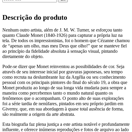
Descrição do produto
Nenhum outro artista, além de J. M. W. Turner, se esforçou tanto
quanto Claude Monet (1840-1926) para capturar a própria luz na
tela. De todos os impressionistas, foi o homem que Cézanne chamou
de “apenas um olho, mas meu Deus que olho!” que se manteve fiel
ao princípio da fidelidade absoluta à sensação visual, pintando
diretamente do objeto.
Pode-se dizer que Monet reinventou as possibilidades de cor. Seja
através de seu interesse inicial por gravuras japonesas, seu tempo
como recruta na deslumbrante luz da Argélia ou seu conhecimento
pessoal com os principais pintores do final do século 19, a obra que
Monet produziu ao longo de sua longa vida mudaria para sempre a
maneira como percebemos tanto o mundo natural quanto os
fenômenos que o acompanham. O ponto alto de suas explorações
foi a série tardia de nenúfares, pintados em seu próprio jardim em
Giverny, que, em sua abordagem à quase total ausência de forma,
são realmente a origem da arte abstrata.
Esta biografia faz plena justiça a este artista notável e profundamente
influente, e oferece inúmeras reproduções e fotos de arquivo ao lado