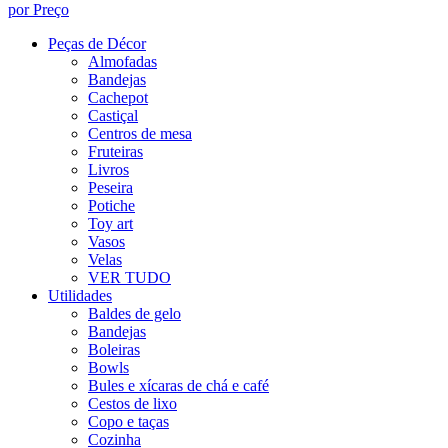
por Preço
Peças de Décor
Almofadas
Bandejas
Cachepot
Castiçal
Centros de mesa
Fruteiras
Livros
Peseira
Potiche
Toy art
Vasos
Velas
VER TUDO
Utilidades
Baldes de gelo
Bandejas
Boleiras
Bowls
Bules e xícaras de chá e café
Cestos de lixo
Copo e taças
Cozinha