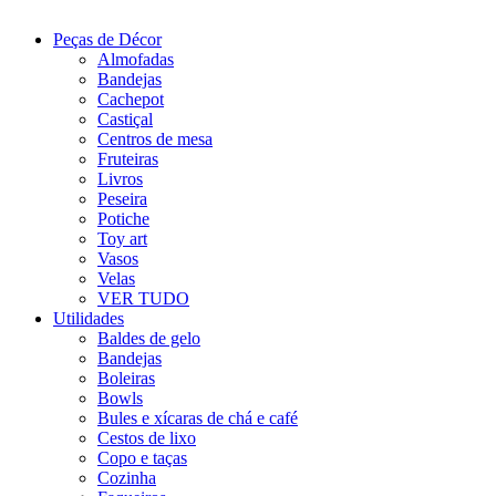
Peças de Décor
Almofadas
Bandejas
Cachepot
Castiçal
Centros de mesa
Fruteiras
Livros
Peseira
Potiche
Toy art
Vasos
Velas
VER TUDO
Utilidades
Baldes de gelo
Bandejas
Boleiras
Bowls
Bules e xícaras de chá e café
Cestos de lixo
Copo e taças
Cozinha