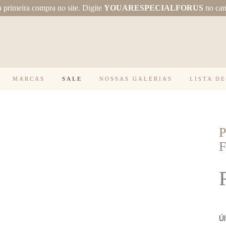
primeira compra no site.
Digite
YOUARESPECIALFORUS
no ca
MARCAS
SALE
NOSSAS GALERIAS
LISTA D
Úl