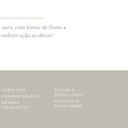
IDADES PRESENTES AMBIENTES
 ouro, com forma de flores e
e sofisticação ao décor!
SOBRE NÓS
TROCAS E
DEVOLUÇÕES
CONVIDE AMIGOS
POLÍTICA DE
DÚVIDAS
PRIVACIDADE
FREQUENTES