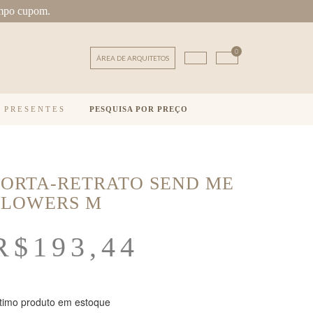
mpo cupom.
0
ÁREA DE ARQUITETOS
E PRESENTES
PESQUISA POR PREÇO
PORTA-RETRATO SEND ME
FLOWERS M
R$
193,44
timo produto em estoque