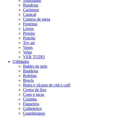
Almofadas
Bandejas
Cachepot
Castiçal
Centros de mesa
Fruteiras
Livros
Peseira
Potiche
Toy art
Vasos
Velas
VER TUDO
Utilidades
Baldes de gelo
Bandejas
Boleiras
Bowls
Bules e xícaras de chá e café
Cestos de lixo
Copo e taças
Cozinha
Faqueiros
Galheteiros
Guardanapos