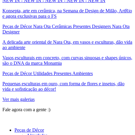
NEW IN - NEW IN - NEW IN - NEW IN - NEW IN
Konsepta, arte em cerâmica, na Semana de Design de Milão, ArtRio
e agora exclusivas para o FS
Peças de Décor Nara Ota Cerâmicas Presentes Designers Nara Ota
Designer
A delicada arte oriental de Nara Ota, em vasos e esculturas, dão vida
ao ambiente
Vasos esculturais em concreto, com curvas sinuosas e shapes únicos,
são o DNA da marca Monamia
Peças de Décor Utilidades Presentes Ambientes
Pequenas esculturas em ouro, com forma de flores e insetos, dão
vida e sofisticação ao décor!
Ver mais galerias
Fale agora com a gente :)
(11) 9 9192-8504
Peças de Décor