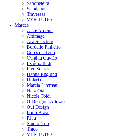
Saboneteira
Saladeiras
Travessas
VER TUDO
Marcas
Alice Aroeira
Artimage
Asa Selection
Bordallo Pinheiro
Cores da Terra
Cynthia Gavião
Estúdio Iludi
Five Senses
Hanna Englund
Holaria
Marcia Limmani
Nara Ota
Nicole Toldi
O Designer Artesão
Oui Design
Porto Brasil
Riva
Studio Nun
Traço
VER TUDO