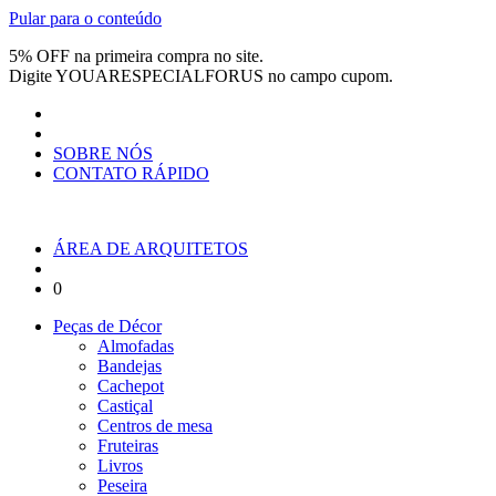
Pular para o conteúdo
5% OFF na primeira compra no site.
Digite
YOUARESPECIALFORUS
no campo cupom.
SOBRE NÓS
CONTATO RÁPIDO
ÁREA DE ARQUITETOS
0
Peças de Décor
Almofadas
Bandejas
Cachepot
Castiçal
Centros de mesa
Fruteiras
Livros
Peseira