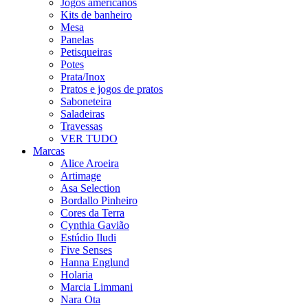
Jogos americanos
Kits de banheiro
Mesa
Panelas
Petisqueiras
Potes
Prata/Inox
Pratos e jogos de pratos
Saboneteira
Saladeiras
Travessas
VER TUDO
Marcas
Alice Aroeira
Artimage
Asa Selection
Bordallo Pinheiro
Cores da Terra
Cynthia Gavião
Estúdio Iludi
Five Senses
Hanna Englund
Holaria
Marcia Limmani
Nara Ota