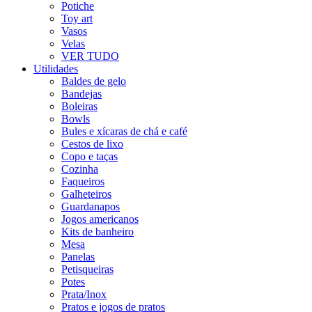
Potiche
Toy art
Vasos
Velas
VER TUDO
Utilidades
Baldes de gelo
Bandejas
Boleiras
Bowls
Bules e xícaras de chá e café
Cestos de lixo
Copo e taças
Cozinha
Faqueiros
Galheteiros
Guardanapos
Jogos americanos
Kits de banheiro
Mesa
Panelas
Petisqueiras
Potes
Prata/Inox
Pratos e jogos de pratos