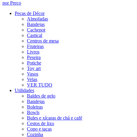
por Preço
Peças de Décor
Almofadas
Bandejas
Cachepot
Castiçal
Centros de mesa
Fruteiras
Livros
Peseira
Potiche
Toy art
Vasos
Velas
VER TUDO
Utilidades
Baldes de gelo
Bandejas
Boleiras
Bowls
Bules e xícaras de chá e café
Cestos de lixo
Copo e taças
Cozinha