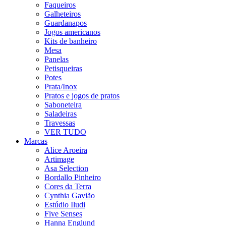
Faqueiros
Galheteiros
Guardanapos
Jogos americanos
Kits de banheiro
Mesa
Panelas
Petisqueiras
Potes
Prata/Inox
Pratos e jogos de pratos
Saboneteira
Saladeiras
Travessas
VER TUDO
Marcas
Alice Aroeira
Artimage
Asa Selection
Bordallo Pinheiro
Cores da Terra
Cynthia Gavião
Estúdio Iludi
Five Senses
Hanna Englund