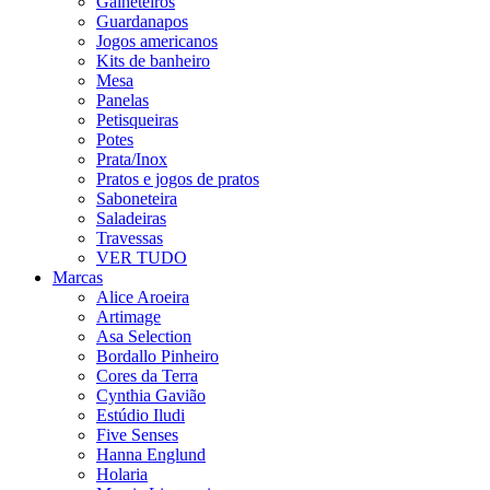
Galheteiros
Guardanapos
Jogos americanos
Kits de banheiro
Mesa
Panelas
Petisqueiras
Potes
Prata/Inox
Pratos e jogos de pratos
Saboneteira
Saladeiras
Travessas
VER TUDO
Marcas
Alice Aroeira
Artimage
Asa Selection
Bordallo Pinheiro
Cores da Terra
Cynthia Gavião
Estúdio Iludi
Five Senses
Hanna Englund
Holaria