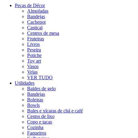
Peças de Décor
Almofadas
Bandejas
Cachepot
Castiçal
Centros de mesa
Fruteiras
Livros
Peseira
Potiche
Toy art
Vasos
Velas
VER TUDO
Utilidades
Baldes de gelo
Bandejas
Boleiras
Bowls
Bules e xícaras de chá e café
Cestos de lixo
Copo e taças
Cozinha
Faqueiros