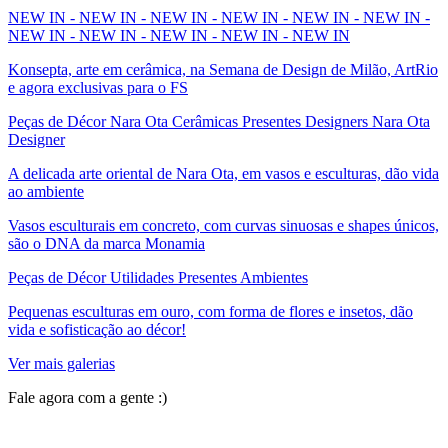
NEW IN - NEW IN - NEW IN - NEW IN - NEW IN - NEW IN -
NEW IN - NEW IN - NEW IN - NEW IN - NEW IN
Konsepta, arte em cerâmica, na Semana de Design de Milão, ArtRio
e agora exclusivas para o FS
Peças de Décor Nara Ota Cerâmicas Presentes Designers Nara Ota
Designer
A delicada arte oriental de Nara Ota, em vasos e esculturas, dão vida
ao ambiente
Vasos esculturais em concreto, com curvas sinuosas e shapes únicos,
são o DNA da marca Monamia
Peças de Décor Utilidades Presentes Ambientes
Pequenas esculturas em ouro, com forma de flores e insetos, dão
vida e sofisticação ao décor!
Ver mais galerias
Fale agora com a gente :)
(11) 9 9192-8504