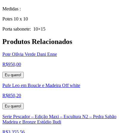
Medidas :
Potes 10 x 10
Porta sabonete: 10×15
Produtos
Relacionados
Pote Olívia Verde Dani Enne
R$
950,00
Eu quero!
Pufe Leo em Boucle e Madeira Off white
R$
850,20
Eu quero!
Serie Pescador – Edição Maxi – Escultura N2 – Pedra Sabão
Madeira e Bronze Estúdio Iludi
R$
3.355,56