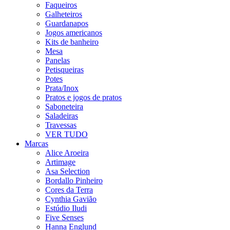
Faqueiros
Galheteiros
Guardanapos
Jogos americanos
Kits de banheiro
Mesa
Panelas
Petisqueiras
Potes
Prata/Inox
Pratos e jogos de pratos
Saboneteira
Saladeiras
Travessas
VER TUDO
Marcas
Alice Aroeira
Artimage
Asa Selection
Bordallo Pinheiro
Cores da Terra
Cynthia Gavião
Estúdio Iludi
Five Senses
Hanna Englund