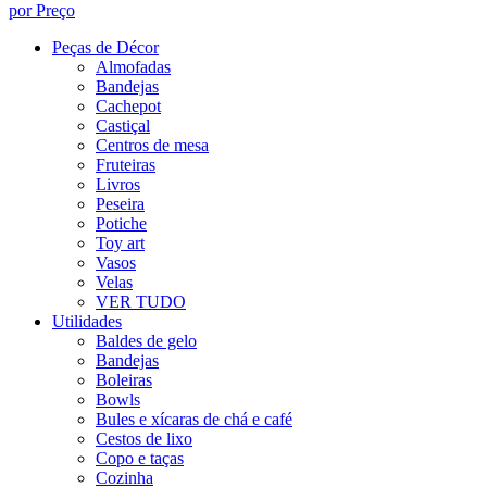
por Preço
Peças de Décor
Almofadas
Bandejas
Cachepot
Castiçal
Centros de mesa
Fruteiras
Livros
Peseira
Potiche
Toy art
Vasos
Velas
VER TUDO
Utilidades
Baldes de gelo
Bandejas
Boleiras
Bowls
Bules e xícaras de chá e café
Cestos de lixo
Copo e taças
Cozinha