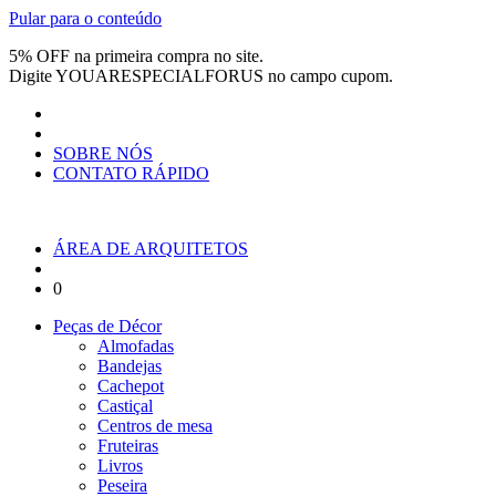
Pular para o conteúdo
5% OFF na primeira compra no site.
Digite
YOUARESPECIALFORUS
no campo cupom.
SOBRE NÓS
CONTATO RÁPIDO
ÁREA DE ARQUITETOS
0
Peças de Décor
Almofadas
Bandejas
Cachepot
Castiçal
Centros de mesa
Fruteiras
Livros
Peseira