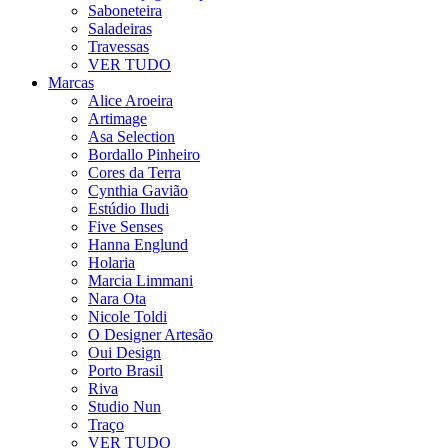
Saboneteira
Saladeiras
Travessas
VER TUDO
Marcas
Alice Aroeira
Artimage
Asa Selection
Bordallo Pinheiro
Cores da Terra
Cynthia Gavião
Estúdio Iludi
Five Senses
Hanna Englund
Holaria
Marcia Limmani
Nara Ota
Nicole Toldi
O Designer Artesão
Oui Design
Porto Brasil
Riva
Studio Nun
Traço
VER TUDO