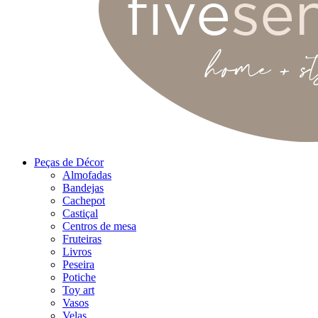
Peças de Décor
Almofadas
Bandejas
Cachepot
Castiçal
Centros de mesa
Fruteiras
Livros
Peseira
Potiche
Toy art
Vasos
Velas