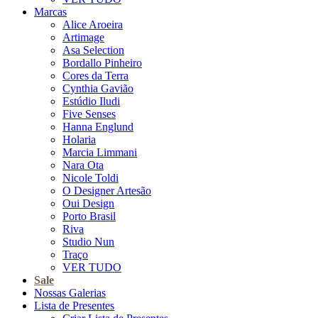
Marcas
Alice Aroeira
Artimage
Asa Selection
Bordallo Pinheiro
Cores da Terra
Cynthia Gavião
Estúdio Iludi
Five Senses
Hanna Englund
Holaria
Marcia Limmani
Nara Ota
Nicole Toldi
O Designer Artesão
Oui Design
Porto Brasil
Riva
Studio Nun
Traço
VER TUDO
Sale
Nossas Galerias
Lista de Presentes