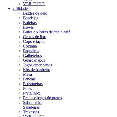
VER TUDO
Utilidades
Baldes de gelo
Bandejas
Boleiras
Bowls
Bules e xícaras de chá e café
Cestos de lixo
Copo e taças
Cozinha
Faqueiros
Galheteiros
Guardanapos
Jogos americanos
Kits de banheiro
Mesa
Panelas
Petisqueiras
Potes
Prata/Inox
Pratos e jogos de pratos
Saboneteira
Saladeiras
Travessas
VER TUDO