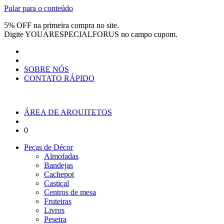
Pular para o conteúdo
5% OFF na primeira compra no site.
Digite
YOUARESPECIALFORUS
no campo cupom.
SOBRE NÓS
CONTATO RÁPIDO
ÁREA DE ARQUITETOS
0
Peças de Décor
Almofadas
Bandejas
Cachepot
Castiçal
Centros de mesa
Fruteiras
Livros
Peseira