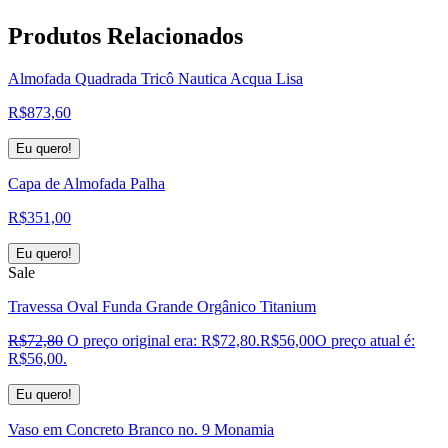
Produtos
Relacionados
Almofada Quadrada Tricô Nautica Acqua Lisa
R$
873,60
Eu quero!
Capa de Almofada Palha
R$
351,00
Eu quero!
Sale
Travessa Oval Funda Grande Orgânico Titanium
R$
72,80
O preço original era: R$72,80.
R$
56,00
O preço atual é:
R$56,00.
Eu quero!
Vaso em Concreto Branco no. 9 Monamia