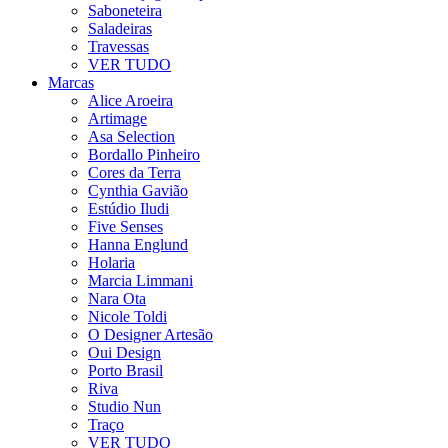
Saboneteira
Saladeiras
Travessas
VER TUDO
Marcas
Alice Aroeira
Artimage
Asa Selection
Bordallo Pinheiro
Cores da Terra
Cynthia Gavião
Estúdio Iludi
Five Senses
Hanna Englund
Holaria
Marcia Limmani
Nara Ota
Nicole Toldi
O Designer Artesão
Oui Design
Porto Brasil
Riva
Studio Nun
Traço
VER TUDO