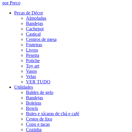
por Preço
Peças de Décor
Almofadas
Bandejas
Cachepot
Castiçal
Centros de mesa
Fruteiras
Livros
Peseira
Potiche
Toy art
Vasos
Velas
VER TUDO
Utilidades
Baldes de gelo
Bandejas
Boleiras
Bowls
Bules e xícaras de chá e café
Cestos de lixo
Copo e taças
Cozinha