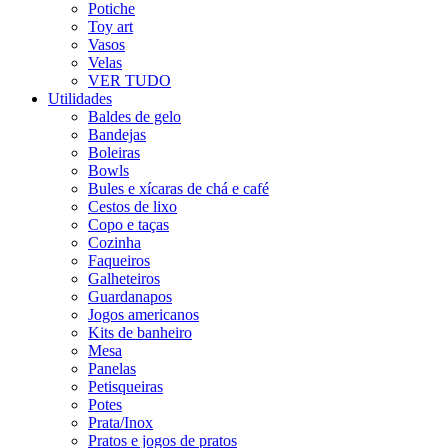
Potiche
Toy art
Vasos
Velas
VER TUDO
Utilidades
Baldes de gelo
Bandejas
Boleiras
Bowls
Bules e xícaras de chá e café
Cestos de lixo
Copo e taças
Cozinha
Faqueiros
Galheteiros
Guardanapos
Jogos americanos
Kits de banheiro
Mesa
Panelas
Petisqueiras
Potes
Prata/Inox
Pratos e jogos de pratos