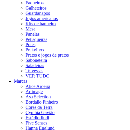
Faqueiros
Galheteiros
Guardanapos
Jogos americanos
Kits de banheiro
Mesa
Panelas
Petisqueiras
Potes
Prata/Inox
Pratos e jogos de pratos
Saboneteira
Saladeiras
Travessas
VER TUDO
Marcas
Alice Aroeira
Artimage
Asa Selection
Bordallo Pinheiro
Cores da Terra
Cynthia Gavião
Estúdio Iludi
Five Senses
Hanna Englund