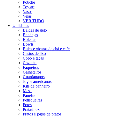
Potiche
Toy art
Vasos
Velas
VER TUDO
Utilidades
Baldes de gelo
Bandejas
Boleiras
Bowls
Bules e xícaras de chá e café
Cestos de lixo
Copo e taças
Cozinha
Faqueiros
Galheteiros
Guardanapos
Jogos americanos
Kits de banheiro
Mesa
Panelas
Petisqueiras
Potes
Prata/Inox
Pratos e jogos de pratos