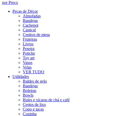
por Preço
Peças de Décor
Almofadas
Bandejas
Cachepot
Castiçal
Centros de mesa
Fruteiras
Livros
Peseira
Potiche
Toy art
Vasos
Velas
VER TUDO
Utilidades
Baldes de gelo
Bandejas
Boleiras
Bowls
Bules e xícaras de chá e café
Cestos de lixo
Copo e taças
Cozinha