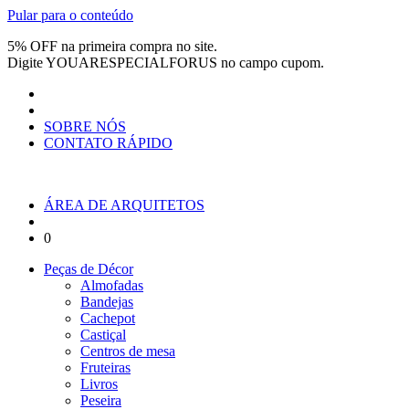
Pular para o conteúdo
5% OFF na primeira compra no site.
Digite
YOUARESPECIALFORUS
no campo cupom.
SOBRE NÓS
CONTATO RÁPIDO
ÁREA DE ARQUITETOS
0
Peças de Décor
Almofadas
Bandejas
Cachepot
Castiçal
Centros de mesa
Fruteiras
Livros
Peseira