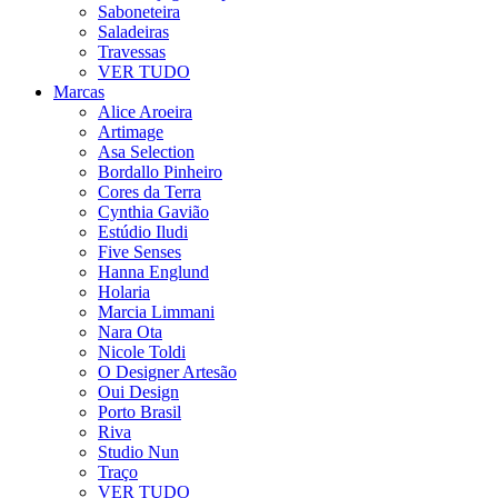
Saboneteira
Saladeiras
Travessas
VER TUDO
Marcas
Alice Aroeira
Artimage
Asa Selection
Bordallo Pinheiro
Cores da Terra
Cynthia Gavião
Estúdio Iludi
Five Senses
Hanna Englund
Holaria
Marcia Limmani
Nara Ota
Nicole Toldi
O Designer Artesão
Oui Design
Porto Brasil
Riva
Studio Nun
Traço
VER TUDO