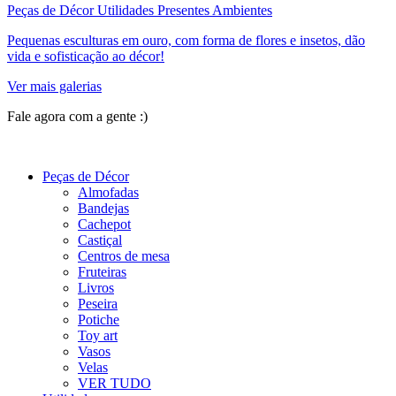
Peças de Décor Utilidades Presentes Ambientes
Pequenas esculturas em ouro, com forma de flores e insetos, dão
vida e sofisticação ao décor!
Ver mais galerias
Fale agora com a gente :)
(11) 9 9192-8504
Peças de Décor
Almofadas
Bandejas
Cachepot
Castiçal
Centros de mesa
Fruteiras
Livros
Peseira
Potiche
Toy art
Vasos
Velas
VER TUDO