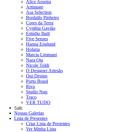
Alice Aroeira
Artimage
Asa Selection
Bordallo Pinheiro
Cores da Terra
Cynthia Gavião
Estúdio Iludi
Five Senses
Hanna Englund
Holaria
Marcia Limmani
Nara Ota
Nicole Toldi
O Designer Artesão
Oui Design
Porto Brasil
Riva
Studio Nun
Traço
VER TUDO
Sale
Nossas Galerias
Lista de Presentes
Criar Lista de Presentes
Ver Minha Lista