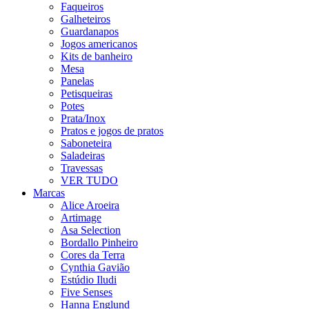
Faqueiros
Galheteiros
Guardanapos
Jogos americanos
Kits de banheiro
Mesa
Panelas
Petisqueiras
Potes
Prata/Inox
Pratos e jogos de pratos
Saboneteira
Saladeiras
Travessas
VER TUDO
Marcas
Alice Aroeira
Artimage
Asa Selection
Bordallo Pinheiro
Cores da Terra
Cynthia Gavião
Estúdio Iludi
Five Senses
Hanna Englund