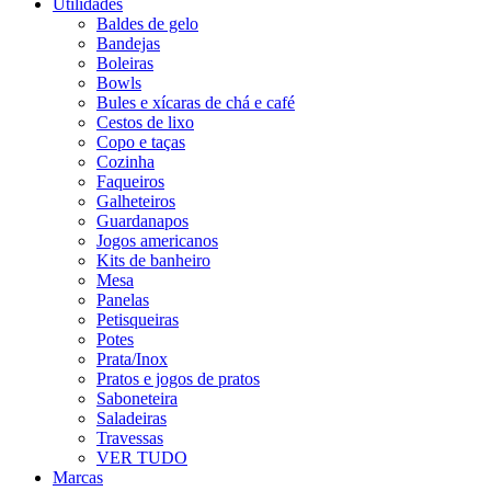
Utilidades
Baldes de gelo
Bandejas
Boleiras
Bowls
Bules e xícaras de chá e café
Cestos de lixo
Copo e taças
Cozinha
Faqueiros
Galheteiros
Guardanapos
Jogos americanos
Kits de banheiro
Mesa
Panelas
Petisqueiras
Potes
Prata/Inox
Pratos e jogos de pratos
Saboneteira
Saladeiras
Travessas
VER TUDO
Marcas