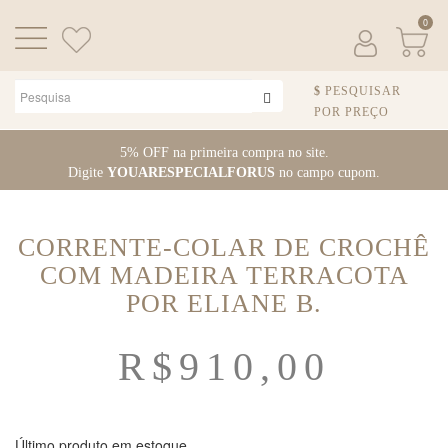
0
PESQUISAR
POR PREÇO
Pular para o conteúdo
5% OFF na primeira compra no site.
Digite
YOUARESPECIALFORUS
no campo cupom.
CORRENTE-COLAR DE CROCHÊ
COM MADEIRA TERRACOTA
POR ELIANE B.
R$
910,00
Último produto em estoque