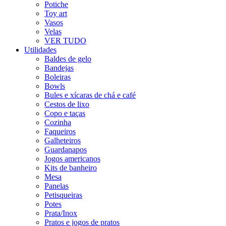
Potiche
Toy art
Vasos
Velas
VER TUDO
Utilidades
Baldes de gelo
Bandejas
Boleiras
Bowls
Bules e xícaras de chá e café
Cestos de lixo
Copo e taças
Cozinha
Faqueiros
Galheteiros
Guardanapos
Jogos americanos
Kits de banheiro
Mesa
Panelas
Petisqueiras
Potes
Prata/Inox
Pratos e jogos de pratos