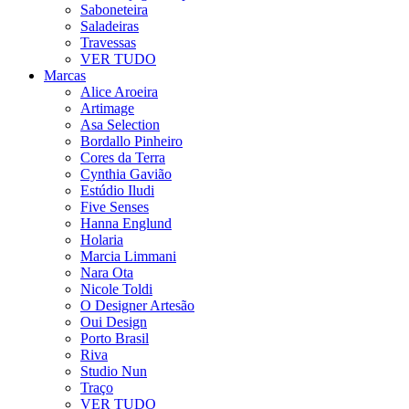
Saboneteira
Saladeiras
Travessas
VER TUDO
Marcas
Alice Aroeira
Artimage
Asa Selection
Bordallo Pinheiro
Cores da Terra
Cynthia Gavião
Estúdio Iludi
Five Senses
Hanna Englund
Holaria
Marcia Limmani
Nara Ota
Nicole Toldi
O Designer Artesão
Oui Design
Porto Brasil
Riva
Studio Nun
Traço
VER TUDO