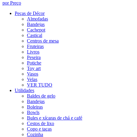
por Preço
Peças de Décor
Almofadas
Bandejas
Cachepot
Castiçal
Centros de mesa
Fruteiras
Livros
Peseira
Potiche
Toy art
Vasos
Velas
VER TUDO
Utilidades
Baldes de gelo
Bandejas
Boleiras
Bowls
Bules e xícaras de chá e café
Cestos de lixo
Copo e taças
Cozinha