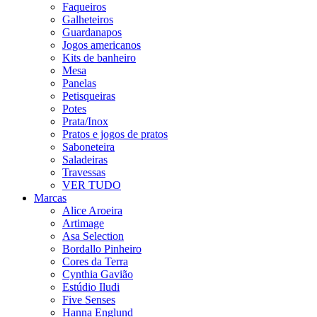
Faqueiros
Galheteiros
Guardanapos
Jogos americanos
Kits de banheiro
Mesa
Panelas
Petisqueiras
Potes
Prata/Inox
Pratos e jogos de pratos
Saboneteira
Saladeiras
Travessas
VER TUDO
Marcas
Alice Aroeira
Artimage
Asa Selection
Bordallo Pinheiro
Cores da Terra
Cynthia Gavião
Estúdio Iludi
Five Senses
Hanna Englund