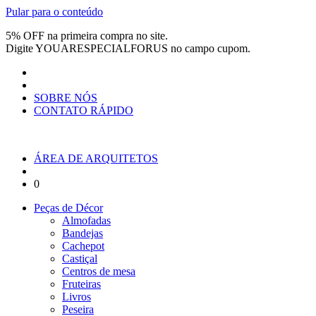
Pular para o conteúdo
5% OFF na primeira compra no site.
Digite
YOUARESPECIALFORUS
no campo cupom.
SOBRE NÓS
CONTATO RÁPIDO
ÁREA DE ARQUITETOS
0
Peças de Décor
Almofadas
Bandejas
Cachepot
Castiçal
Centros de mesa
Fruteiras
Livros
Peseira