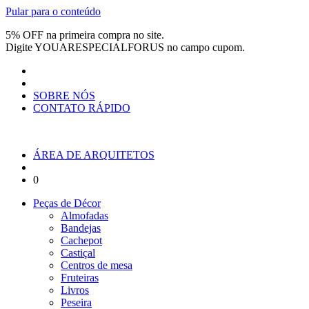
Pular para o conteúdo
5% OFF na primeira compra no site.
Digite
YOUARESPECIALFORUS
no campo cupom.
SOBRE NÓS
CONTATO RÁPIDO
ÁREA DE ARQUITETOS
0
Peças de Décor
Almofadas
Bandejas
Cachepot
Castiçal
Centros de mesa
Fruteiras
Livros
Peseira