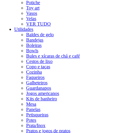
Potiche
Toy art
Vasos
Velas
VER TUDO
Utilidades
Baldes de gelo
Bandejas
Boleiras
Bowls
Bules e xícaras de chá e café
Cestos de lixo
Copo e taças
Cozinha
Faqueiros
Galheteiros
Guardanapos
Jogos americanos
Kits de banheiro
Mesa
Panelas
Petisqueiras
Potes
Prata/Inox
Pratos e jogos de pratos