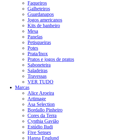
Faqueiros
Galheteiros
Guardanapos
Jogos americanos
Kits de banheiro
Mesa
Panelas
Petisqueiras
Potes
Prata/Inox
Pratos e jogos de pratos
Saboneteira
Saladeiras
Travessas
VER TUDO
Marcas
Alice Aroeira
Artimage
Asa Selection
Bordallo Pinheiro
Cores da Terra
Cynthia Gavião
Estúdio Iludi
Five Senses
Hanna Englund