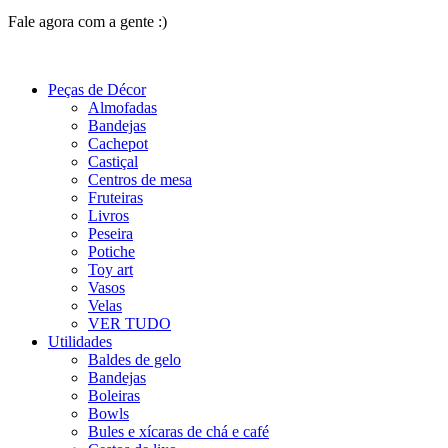
Fale agora com a gente :)
(11) 9 9192-8504
Peças de Décor
Almofadas
Bandejas
Cachepot
Castiçal
Centros de mesa
Fruteiras
Livros
Peseira
Potiche
Toy art
Vasos
Velas
VER TUDO
Utilidades
Baldes de gelo
Bandejas
Boleiras
Bowls
Bules e xícaras de chá e café