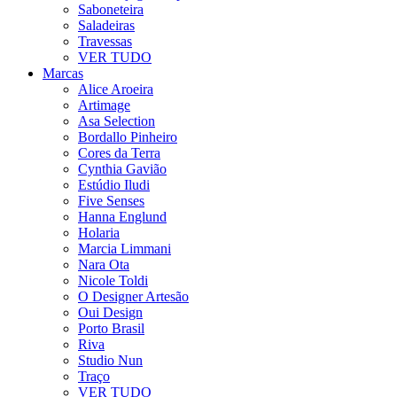
Saboneteira
Saladeiras
Travessas
VER TUDO
Marcas
Alice Aroeira
Artimage
Asa Selection
Bordallo Pinheiro
Cores da Terra
Cynthia Gavião
Estúdio Iludi
Five Senses
Hanna Englund
Holaria
Marcia Limmani
Nara Ota
Nicole Toldi
O Designer Artesão
Oui Design
Porto Brasil
Riva
Studio Nun
Traço
VER TUDO