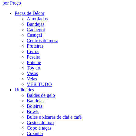
por Preço
Peças de Décor
Almofadas
Bandejas
Cachepot
Castiçal
Centros de mesa
Fruteiras
Livros
Peseira
Potiche
Toy art
Vasos
Velas
VER TUDO
Utilidades
Baldes de gelo
Bandejas
Boleiras
Bowls
Bules e xícaras de chá e café
Cestos de lixo
Copo e taças
Cozinha