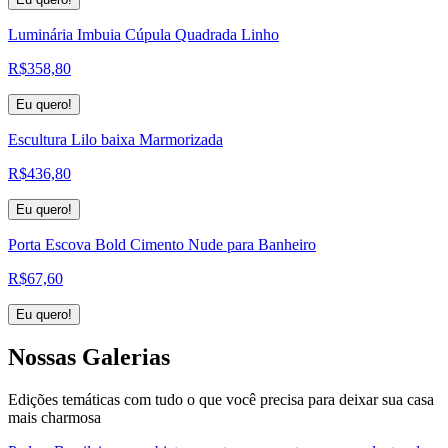
Luminária Imbuia Cúpula Quadrada Linho
R$
358,80
Eu quero!
Escultura Lilo baixa Marmorizada
R$
436,80
Eu quero!
Porta Escova Bold Cimento Nude para Banheiro
R$
67,60
Eu quero!
Nossas
Galerias
Edições temáticas com tudo o que você precisa para deixar sua casa
mais charmosa