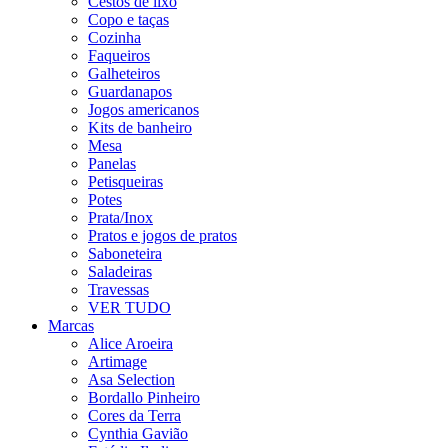
Cestos de lixo
Copo e taças
Cozinha
Faqueiros
Galheteiros
Guardanapos
Jogos americanos
Kits de banheiro
Mesa
Panelas
Petisqueiras
Potes
Prata/Inox
Pratos e jogos de pratos
Saboneteira
Saladeiras
Travessas
VER TUDO
Marcas
Alice Aroeira
Artimage
Asa Selection
Bordallo Pinheiro
Cores da Terra
Cynthia Gavião