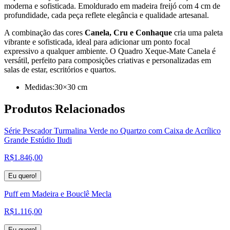
moderna e sofisticada. Emoldurado em madeira freijó com 4 cm de
profundidade, cada peça reflete elegância e qualidade artesanal.
A combinação das cores
Canela, Cru e Conhaque
cria uma paleta
vibrante e sofisticada, ideal para adicionar um ponto focal
expressivo a qualquer ambiente. O Quadro Xeque-Mate Canela é
versátil, perfeito para composições criativas e personalizadas em
salas de estar, escritórios e quartos.
Medidas:30×30 cm
Produtos
Relacionados
Série Pescador Turmalina Verde no Quartzo com Caixa de Acrílico
Grande Estúdio Iludi
R$
1.846,00
Eu quero!
Puff em Madeira e Bouclê Mecla
R$
1.116,00
Eu quero!