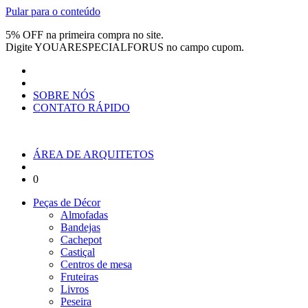
Pular para o conteúdo
5% OFF na primeira compra no site.
Digite
YOUARESPECIALFORUS
no campo cupom.
SOBRE NÓS
CONTATO RÁPIDO
ÁREA DE ARQUITETOS
0
Peças de Décor
Almofadas
Bandejas
Cachepot
Castiçal
Centros de mesa
Fruteiras
Livros
Peseira