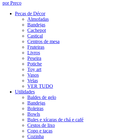
por Preço
Peças de Décor
Almofadas
Bandejas
Cachepot
Castiçal
Centros de mesa
Fruteiras
Livros
Peseira
Potiche
Toy art
Vasos
Velas
VER TUDO
Utilidades
Baldes de gelo
Bandejas
Boleiras
Bowls
Bules e xícaras de chá e café
Cestos de lixo
Copo e taças
Cozinha