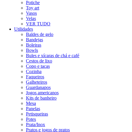
Potiche
Toy art
Vasos
Velas
VER TUDO
Utilidades
Baldes de gelo
Bandejas
Boleiras
Bowls
Bules e xícaras de chá e café
Cestos de lixo
Copo e taças
Cozinha
Faqueiros
Galheteiros
Guardanapos
Jogos americanos
Kits de banheiro
Mesa
Panelas
Petisqueiras
Potes
Prata/Inox
Pratos e jogos de pratos