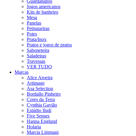
Guardanapos
Jogos americanos
Kits de banheiro
Mesa
Panelas
Petisqueiras
Potes
Prata/Inox
Pratos e jogos de pratos
Saboneteira
Saladeiras
Travessas
VER TUDO
Marcas
Alice Aroeira
Artimage
Asa Selection
Bordallo Pinheiro
Cores da Terra
Cynthia Gavião
Estúdio Iludi
Five Senses
Hanna Englund
Holaria
Marcia Limmani