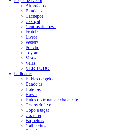
Peças de Décor
Almofadas
Bandejas
Cachepot
Castiçal
Centros de mesa
Fruteiras
Livros
Peseira
Potiche
Toy art
Vasos
Velas
VER TUDO
Utilidades
Baldes de gelo
Bandejas
Boleiras
Bowls
Bules e xícaras de chá e café
Cestos de lixo
Copo e taças
Cozinha
Faqueiros
Galheteiros