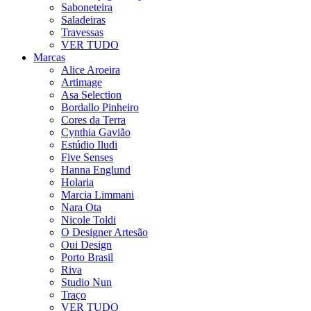
Saboneteira
Saladeiras
Travessas
VER TUDO
Marcas
Alice Aroeira
Artimage
Asa Selection
Bordallo Pinheiro
Cores da Terra
Cynthia Gavião
Estúdio Iludi
Five Senses
Hanna Englund
Holaria
Marcia Limmani
Nara Ota
Nicole Toldi
O Designer Artesão
Oui Design
Porto Brasil
Riva
Studio Nun
Traço
VER TUDO