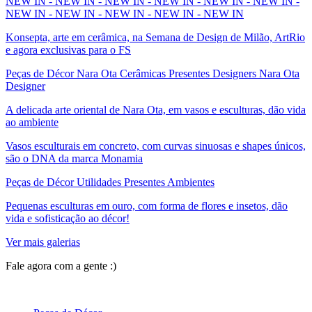
NEW IN - NEW IN - NEW IN - NEW IN - NEW IN - NEW IN -
NEW IN - NEW IN - NEW IN - NEW IN - NEW IN
Konsepta, arte em cerâmica, na Semana de Design de Milão, ArtRio
e agora exclusivas para o FS
Peças de Décor Nara Ota Cerâmicas Presentes Designers Nara Ota
Designer
A delicada arte oriental de Nara Ota, em vasos e esculturas, dão vida
ao ambiente
Vasos esculturais em concreto, com curvas sinuosas e shapes únicos,
são o DNA da marca Monamia
Peças de Décor Utilidades Presentes Ambientes
Pequenas esculturas em ouro, com forma de flores e insetos, dão
vida e sofisticação ao décor!
Ver mais galerias
Fale agora com a gente :)
(11) 9 9192-8504