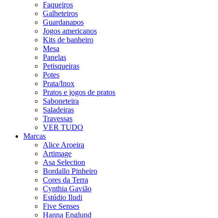
Faqueiros
Galheteiros
Guardanapos
Jogos americanos
Kits de banheiro
Mesa
Panelas
Petisqueiras
Potes
Prata/Inox
Pratos e jogos de pratos
Saboneteira
Saladeiras
Travessas
VER TUDO
Marcas
Alice Aroeira
Artimage
Asa Selection
Bordallo Pinheiro
Cores da Terra
Cynthia Gavião
Estúdio Iludi
Five Senses
Hanna Englund