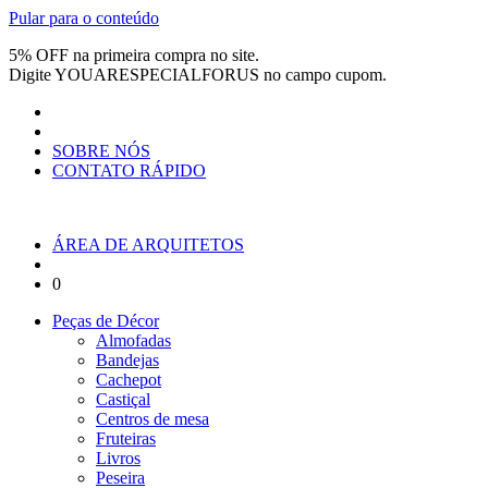
Pular para o conteúdo
5% OFF na primeira compra no site.
Digite
YOUARESPECIALFORUS
no campo cupom.
SOBRE NÓS
CONTATO RÁPIDO
ÁREA DE ARQUITETOS
0
Peças de Décor
Almofadas
Bandejas
Cachepot
Castiçal
Centros de mesa
Fruteiras
Livros
Peseira