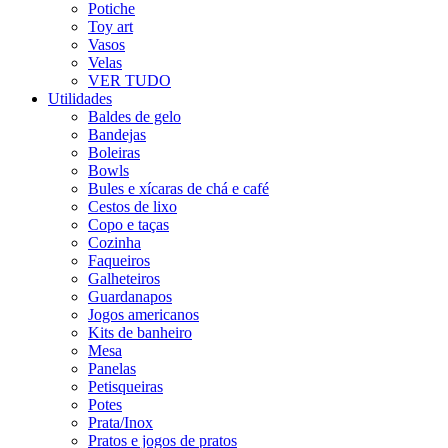
Potiche
Toy art
Vasos
Velas
VER TUDO
Utilidades
Baldes de gelo
Bandejas
Boleiras
Bowls
Bules e xícaras de chá e café
Cestos de lixo
Copo e taças
Cozinha
Faqueiros
Galheteiros
Guardanapos
Jogos americanos
Kits de banheiro
Mesa
Panelas
Petisqueiras
Potes
Prata/Inox
Pratos e jogos de pratos