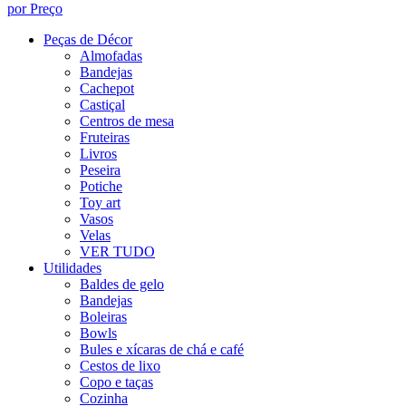
por Preço
Peças de Décor
Almofadas
Bandejas
Cachepot
Castiçal
Centros de mesa
Fruteiras
Livros
Peseira
Potiche
Toy art
Vasos
Velas
VER TUDO
Utilidades
Baldes de gelo
Bandejas
Boleiras
Bowls
Bules e xícaras de chá e café
Cestos de lixo
Copo e taças
Cozinha