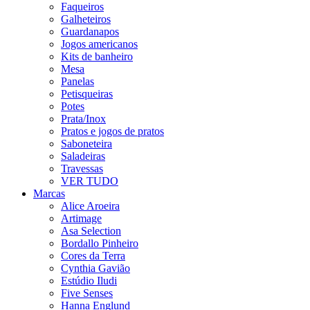
Faqueiros
Galheteiros
Guardanapos
Jogos americanos
Kits de banheiro
Mesa
Panelas
Petisqueiras
Potes
Prata/Inox
Pratos e jogos de pratos
Saboneteira
Saladeiras
Travessas
VER TUDO
Marcas
Alice Aroeira
Artimage
Asa Selection
Bordallo Pinheiro
Cores da Terra
Cynthia Gavião
Estúdio Iludi
Five Senses
Hanna Englund