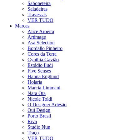
Saboneteira
Saladeiras
Travessas
VER TUDO
Marcas
Alice Aroeira
Artimage
Asa Selection
Bordallo Pinheiro
Cores da Terra
Cynthia Gavião
Estúdio Iludi
Five Senses
Hanna Englund
Holaria
Marcia Limmani
Nara Ota
Nicole Toldi
O Designer Artesão
Oui Design
Porto Brasil
Riva
Studio Nun
Traço
VER TUDO