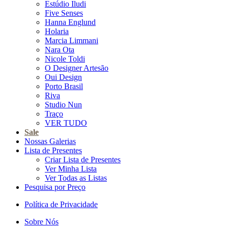
Estúdio Iludi
Five Senses
Hanna Englund
Holaria
Marcia Limmani
Nara Ota
Nicole Toldi
O Designer Artesão
Oui Design
Porto Brasil
Riva
Studio Nun
Traço
VER TUDO
Sale
Nossas Galerias
Lista de Presentes
Criar Lista de Presentes
Ver Minha Lista
Ver Todas as Listas
Pesquisa por Preço
Política de Privacidade
Sobre Nós