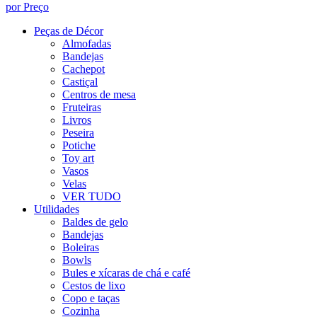
por Preço
Peças de Décor
Almofadas
Bandejas
Cachepot
Castiçal
Centros de mesa
Fruteiras
Livros
Peseira
Potiche
Toy art
Vasos
Velas
VER TUDO
Utilidades
Baldes de gelo
Bandejas
Boleiras
Bowls
Bules e xícaras de chá e café
Cestos de lixo
Copo e taças
Cozinha