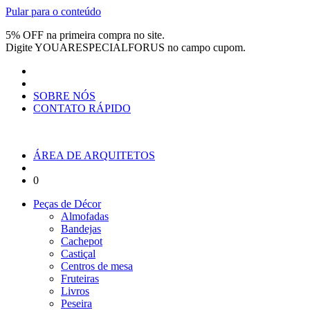
Pular para o conteúdo
5% OFF na primeira compra no site.
Digite
YOUARESPECIALFORUS
no campo cupom.
SOBRE NÓS
CONTATO RÁPIDO
ÁREA DE ARQUITETOS
0
Peças de Décor
Almofadas
Bandejas
Cachepot
Castiçal
Centros de mesa
Fruteiras
Livros
Peseira