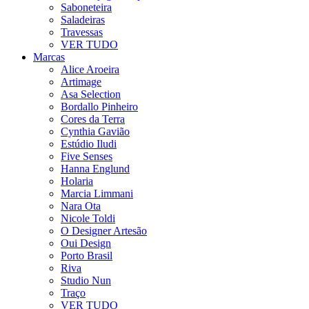
Saboneteira
Saladeiras
Travessas
VER TUDO
Marcas
Alice Aroeira
Artimage
Asa Selection
Bordallo Pinheiro
Cores da Terra
Cynthia Gavião
Estúdio Iludi
Five Senses
Hanna Englund
Holaria
Marcia Limmani
Nara Ota
Nicole Toldi
O Designer Artesão
Oui Design
Porto Brasil
Riva
Studio Nun
Traço
VER TUDO