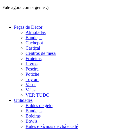
Fale agora com a gente :)
(11) 9 9192-8504
Peças de Décor
Almofadas
Bandejas
Cachepot
Castiçal
Centros de mesa
Fruteiras
Livros
Peseira
Potiche
Toy art
Vasos
Velas
VER TUDO
Utilidades
Baldes de gelo
Bandejas
Boleiras
Bowls
Bules e xícaras de chá e café