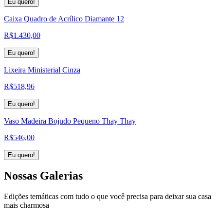
Eu quero!
Caixa Quadro de Acrílico Diamante 12
R$
1.430,00
Eu quero!
Lixeira Ministerial Cinza
R$
518,96
Eu quero!
Vaso Madeira Bojudo Pequeno Thay Thay
R$
546,00
Eu quero!
Nossas
Galerias
Edições temáticas com tudo o que você precisa para deixar sua casa
mais charmosa