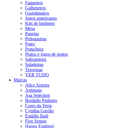
Faqueiros
Galheteiros
Guardanapos
Jogos americanos
Kits de banheiro
Mesa
Panelas
Petisqueiras
Potes
Prata/Inox
Pratos e jogos de pratos
Saboneteira
Saladeiras
Travessas
VER TUDO
Marcas
Alice Aroeira
Artimage
Asa Selection
Bordallo Pinheiro
Cores da Terra
Cynthia Gavião
Estúdio Iludi
Five Senses
Hanna Englund