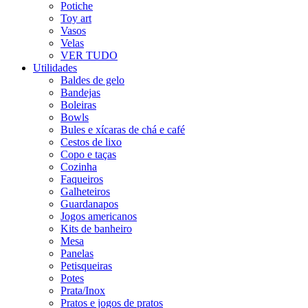
Potiche
Toy art
Vasos
Velas
VER TUDO
Utilidades
Baldes de gelo
Bandejas
Boleiras
Bowls
Bules e xícaras de chá e café
Cestos de lixo
Copo e taças
Cozinha
Faqueiros
Galheteiros
Guardanapos
Jogos americanos
Kits de banheiro
Mesa
Panelas
Petisqueiras
Potes
Prata/Inox
Pratos e jogos de pratos