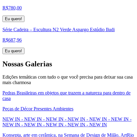
R$
780,00
Eu quero!
Série Cadeira – Escultura N2 Verde Aspargo Estúdio Iludi
R$
687,96
Eu quero!
Nossas
Galerias
Edições temáticas com tudo o que você precisa para deixar sua casa
mais charmosa
Pedras Brasileiras em objetos que trazem a natureza para dentro de
casa
Peças de Décor Presentes Ambientes
NEW IN - NEW IN - NEW IN - NEW IN - NEW IN - NEW IN -
NEW IN - NEW IN - NEW IN - NEW IN - NEW IN
Konsepta, arte em cerâmica, na Semana de Design de Milão, ArtRio