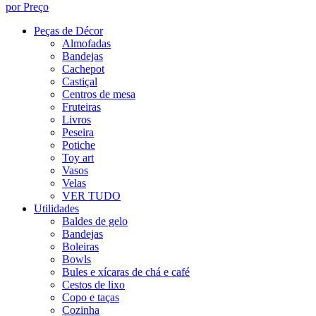
por Preço
Peças de Décor
Almofadas
Bandejas
Cachepot
Castiçal
Centros de mesa
Fruteiras
Livros
Peseira
Potiche
Toy art
Vasos
Velas
VER TUDO
Utilidades
Baldes de gelo
Bandejas
Boleiras
Bowls
Bules e xícaras de chá e café
Cestos de lixo
Copo e taças
Cozinha