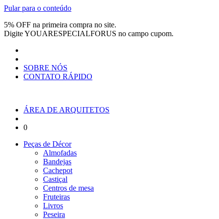
Pular para o conteúdo
5% OFF na primeira compra no site.
Digite
YOUARESPECIALFORUS
no campo cupom.
SOBRE NÓS
CONTATO RÁPIDO
ÁREA DE ARQUITETOS
0
Peças de Décor
Almofadas
Bandejas
Cachepot
Castiçal
Centros de mesa
Fruteiras
Livros
Peseira