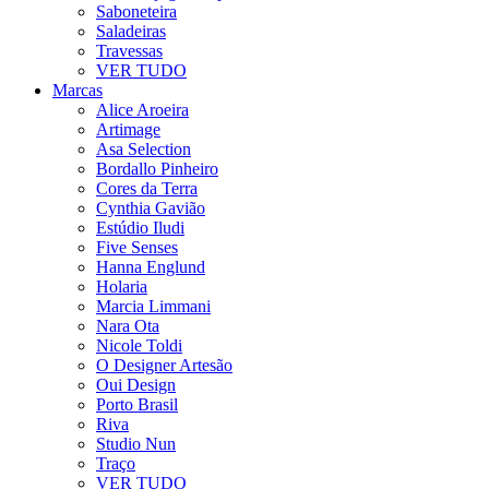
Saboneteira
Saladeiras
Travessas
VER TUDO
Marcas
Alice Aroeira
Artimage
Asa Selection
Bordallo Pinheiro
Cores da Terra
Cynthia Gavião
Estúdio Iludi
Five Senses
Hanna Englund
Holaria
Marcia Limmani
Nara Ota
Nicole Toldi
O Designer Artesão
Oui Design
Porto Brasil
Riva
Studio Nun
Traço
VER TUDO