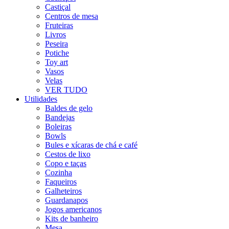
Castiçal
Centros de mesa
Fruteiras
Livros
Peseira
Potiche
Toy art
Vasos
Velas
VER TUDO
Utilidades
Baldes de gelo
Bandejas
Boleiras
Bowls
Bules e xícaras de chá e café
Cestos de lixo
Copo e taças
Cozinha
Faqueiros
Galheteiros
Guardanapos
Jogos americanos
Kits de banheiro
Mesa