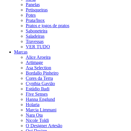
Panelas
Petisqueiras
Potes
Prata/Inox
Pratos e jogos de pratos
Saboneteira
Saladeiras
Travessas
VER TUDO
Marcas
Alice Aroeira
Artimage
Asa Selection
Bordallo Pinheiro
Cores da Terra
Cynthia Gavião
Estúdio Iludi
Five Senses
Hanna Englund
Holaria
Marcia Limmani
Nara Ota
Nicole Toldi
O Designer Artesão
Oui Design