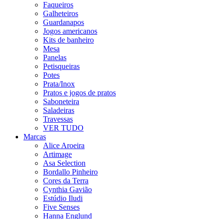
Faqueiros
Galheteiros
Guardanapos
Jogos americanos
Kits de banheiro
Mesa
Panelas
Petisqueiras
Potes
Prata/Inox
Pratos e jogos de pratos
Saboneteira
Saladeiras
Travessas
VER TUDO
Marcas
Alice Aroeira
Artimage
Asa Selection
Bordallo Pinheiro
Cores da Terra
Cynthia Gavião
Estúdio Iludi
Five Senses
Hanna Englund