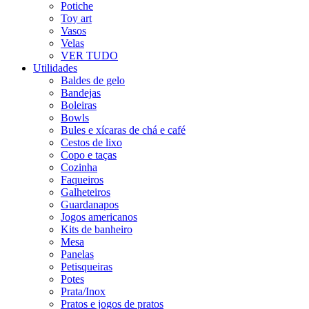
Potiche
Toy art
Vasos
Velas
VER TUDO
Utilidades
Baldes de gelo
Bandejas
Boleiras
Bowls
Bules e xícaras de chá e café
Cestos de lixo
Copo e taças
Cozinha
Faqueiros
Galheteiros
Guardanapos
Jogos americanos
Kits de banheiro
Mesa
Panelas
Petisqueiras
Potes
Prata/Inox
Pratos e jogos de pratos