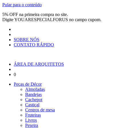
Pular para o conteúdo
5% OFF na primeira compra no site.
Digite
YOUARESPECIALFORUS
no campo cupom.
SOBRE NÓS
CONTATO RÁPIDO
ÁREA DE ARQUITETOS
0
Peças de Décor
Almofadas
Bandejas
Cachepot
Castiçal
Centros de mesa
Fruteiras
Livros
Peseira