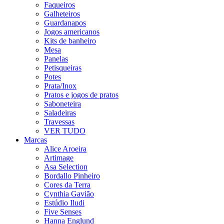
Faqueiros
Galheteiros
Guardanapos
Jogos americanos
Kits de banheiro
Mesa
Panelas
Petisqueiras
Potes
Prata/Inox
Pratos e jogos de pratos
Saboneteira
Saladeiras
Travessas
VER TUDO
Marcas
Alice Aroeira
Artimage
Asa Selection
Bordallo Pinheiro
Cores da Terra
Cynthia Gavião
Estúdio Iludi
Five Senses
Hanna Englund