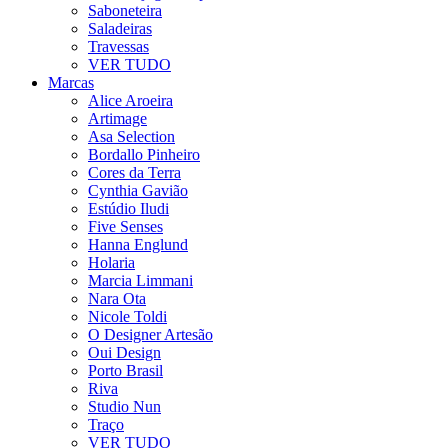
Saboneteira
Saladeiras
Travessas
VER TUDO
Marcas
Alice Aroeira
Artimage
Asa Selection
Bordallo Pinheiro
Cores da Terra
Cynthia Gavião
Estúdio Iludi
Five Senses
Hanna Englund
Holaria
Marcia Limmani
Nara Ota
Nicole Toldi
O Designer Artesão
Oui Design
Porto Brasil
Riva
Studio Nun
Traço
VER TUDO