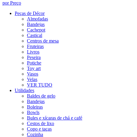
por Preço
Peças de Décor
Almofadas
Bandejas
Cachepot
Castiçal
Centros de mesa
Fruteiras
Livros
Peseira
Potiche
Toy art
Vasos
Velas
VER TUDO
Utilidades
Baldes de gelo
Bandejas
Boleiras
Bowls
Bules e xícaras de chá e café
Cestos de lixo
Copo e taças
Cozinha