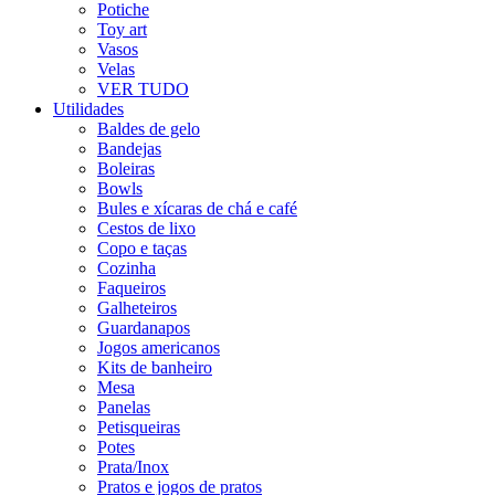
Potiche
Toy art
Vasos
Velas
VER TUDO
Utilidades
Baldes de gelo
Bandejas
Boleiras
Bowls
Bules e xícaras de chá e café
Cestos de lixo
Copo e taças
Cozinha
Faqueiros
Galheteiros
Guardanapos
Jogos americanos
Kits de banheiro
Mesa
Panelas
Petisqueiras
Potes
Prata/Inox
Pratos e jogos de pratos