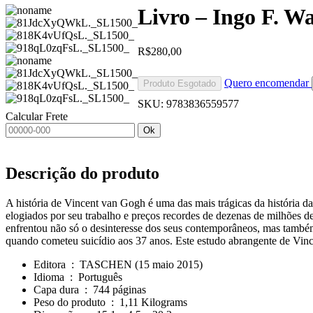
Livro – Ingo F. W
R$
280,00
Quero encomendar
Produto Esgotado
SKU:
9783836559577
Calcular Frete
Ok
Descrição do produto
A história de Vincent van Gogh é uma das mais trágicas da história d
elogiados por seu trabalho e preços recordes de dezenas de milhões d
enfrentou não só o desinteresse dos seus contemporâneos, mas também
quando cometeu suicídio aos 37 anos. Este estudo abrangente de Vin
Editora ‏ : ‎
TASCHEN (15 maio 2015)
Idioma ‏ : ‎
Português
Capa dura ‏ : ‎
744 páginas
Peso do produto ‏ : ‎
1,11 Kilograms