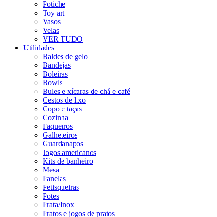
Potiche
Toy art
Vasos
Velas
VER TUDO
Utilidades
Baldes de gelo
Bandejas
Boleiras
Bowls
Bules e xícaras de chá e café
Cestos de lixo
Copo e taças
Cozinha
Faqueiros
Galheteiros
Guardanapos
Jogos americanos
Kits de banheiro
Mesa
Panelas
Petisqueiras
Potes
Prata/Inox
Pratos e jogos de pratos