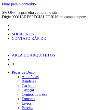
Pular para o conteúdo
5% OFF na primeira compra no site.
Digite
YOUARESPECIALFORUS
no campo cupom.
SOBRE NÓS
CONTATO RÁPIDO
ÁREA DE ARQUITETOS
0
Peças de Décor
Almofadas
Bandejas
Cachepot
Castiçal
Centros de mesa
Fruteiras
Livros
Peseira