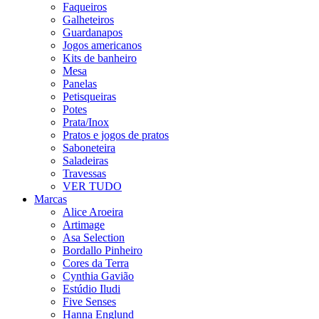
Faqueiros
Galheteiros
Guardanapos
Jogos americanos
Kits de banheiro
Mesa
Panelas
Petisqueiras
Potes
Prata/Inox
Pratos e jogos de pratos
Saboneteira
Saladeiras
Travessas
VER TUDO
Marcas
Alice Aroeira
Artimage
Asa Selection
Bordallo Pinheiro
Cores da Terra
Cynthia Gavião
Estúdio Iludi
Five Senses
Hanna Englund