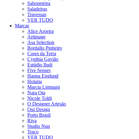
Saboneteira
Saladeiras
Travessas
VER TUDO
Marcas
Alice Aroeira
Artimage
Asa Selection
Bordallo Pinheiro
Cores da Terra
Cynthia Gavião
Estúdio Iludi
Five Senses
Hanna Englund
Holaria
Marcia Limmani
Nara Ota
Nicole Toldi
O Designer Artesão
Oui Design
Porto Brasil
Riva
Studio Nun
Traço
VER TUDO