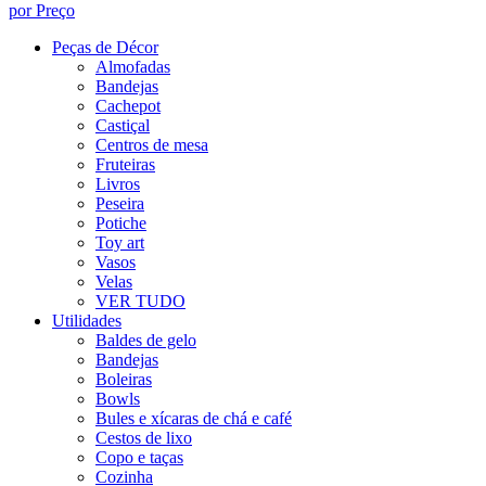
por Preço
Peças de Décor
Almofadas
Bandejas
Cachepot
Castiçal
Centros de mesa
Fruteiras
Livros
Peseira
Potiche
Toy art
Vasos
Velas
VER TUDO
Utilidades
Baldes de gelo
Bandejas
Boleiras
Bowls
Bules e xícaras de chá e café
Cestos de lixo
Copo e taças
Cozinha