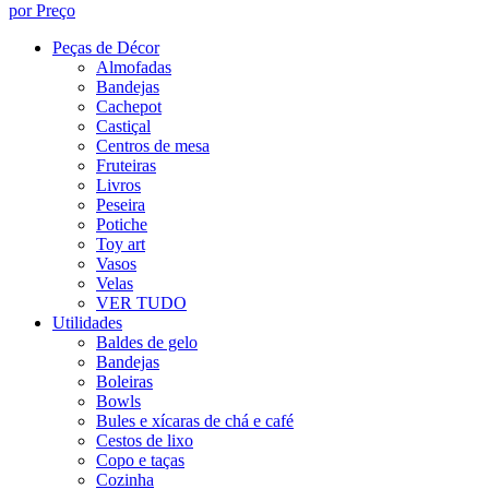
por Preço
Peças de Décor
Almofadas
Bandejas
Cachepot
Castiçal
Centros de mesa
Fruteiras
Livros
Peseira
Potiche
Toy art
Vasos
Velas
VER TUDO
Utilidades
Baldes de gelo
Bandejas
Boleiras
Bowls
Bules e xícaras de chá e café
Cestos de lixo
Copo e taças
Cozinha