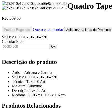
Quadro Tapeç
R$
8.309,60
Quero encomendar
Produto Esgotado
Adicionar na Lista de Presente
SKU:
AC003D-105105-770
Calcular Frete
Ok
Descrição do produto
Artista: Adriana e Carlota
SKU: AC003D-105105-770
Técnica: TexturE Art
Moldura: Alumínio
Descrição: Textile Art
Medidas: A 105 x C 105 x L 6 cm
Produtos
Relacionados