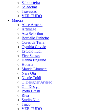
Saboneteira
Saladeiras
Travessas
VER TUDO
Marcas
Alice Aroeira
Artimage
Asa Selection
Bordallo Pinheiro
Cores da Terra
Cynthia Gavião
Estúdio Iludi
Five Senses
Hanna Englund
Holaria
Marcia Limmani
Nara Ota
Nicole Toldi
O Designer Artesão
Oui Design
Porto Brasil
Riva
Studio Nun
Traço
VER TUDO