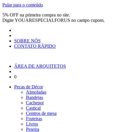
Pular para o conteúdo
5% OFF na primeira compra no site.
Digite
YOUARESPECIALFORUS
no campo cupom.
SOBRE NÓS
CONTATO RÁPIDO
ÁREA DE ARQUITETOS
0
Peças de Décor
Almofadas
Bandejas
Cachepot
Castiçal
Centros de mesa
Fruteiras
Livros
Peseira