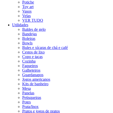
Potiche
Toy art
Vasos
Velas
VER TUDO
Utilidades
Baldes de gelo
Bandejas
Boleiras
Bowls
Bules e xícaras de chá e café
Cestos de lixo
Copo e taças
Cozinha
Faqueiros
Galheteiros
Guardanapos
Jogos americanos
Kits de banheiro
Mesa
Panelas
Petisqueiras
Potes
Prata/Inox
Pratos e jogos de pratos