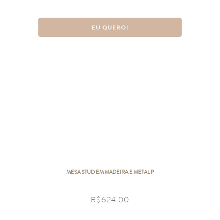
EU QUERO!
MESA STUD EM MADEIRA E METAL P
R$
624,00