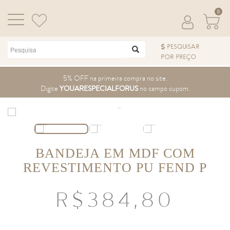
0
PESQUISAR
POR PREÇO
Pular para o conteúdo
5% OFF na primeira compra no site.
Digite
YOUARESPECIALFORUS
no campo cupom.
BANDEJA EM MDF COM
REVESTIMENTO PU FEND P
R$
384,80