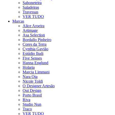
Saboneteira
Saladeiras
Travessas
VER TUDO
Marcas
Alice Aroeira
Artimage
Asa Selection
Bordallo Pinheiro
Cores da Terra
Cynthia Gavião
Estúdio Iludi
Five Senses
Hanna Englund
Holaria
Marcia Limmani
Nara Ota
Nicole Toldi
O Designer Artesão
Oui Design
Porto Brasil
Riva
Studio Nun
Traço
VER TUDO