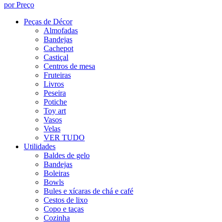
por Preço
Peças de Décor
Almofadas
Bandejas
Cachepot
Castiçal
Centros de mesa
Fruteiras
Livros
Peseira
Potiche
Toy art
Vasos
Velas
VER TUDO
Utilidades
Baldes de gelo
Bandejas
Boleiras
Bowls
Bules e xícaras de chá e café
Cestos de lixo
Copo e taças
Cozinha