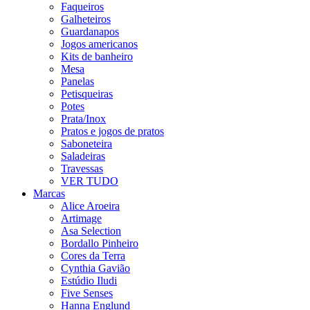
Faqueiros
Galheteiros
Guardanapos
Jogos americanos
Kits de banheiro
Mesa
Panelas
Petisqueiras
Potes
Prata/Inox
Pratos e jogos de pratos
Saboneteira
Saladeiras
Travessas
VER TUDO
Marcas
Alice Aroeira
Artimage
Asa Selection
Bordallo Pinheiro
Cores da Terra
Cynthia Gavião
Estúdio Iludi
Five Senses
Hanna Englund