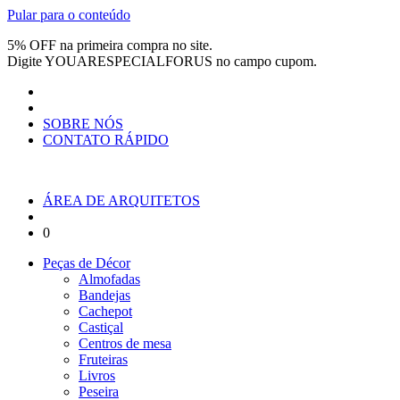
Pular para o conteúdo
5% OFF na primeira compra no site.
Digite
YOUARESPECIALFORUS
no campo cupom.
SOBRE NÓS
CONTATO RÁPIDO
ÁREA DE ARQUITETOS
0
Peças de Décor
Almofadas
Bandejas
Cachepot
Castiçal
Centros de mesa
Fruteiras
Livros
Peseira