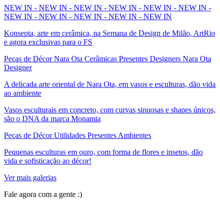
NEW IN - NEW IN - NEW IN - NEW IN - NEW IN - NEW IN -
NEW IN - NEW IN - NEW IN - NEW IN - NEW IN
Konsepta, arte em cerâmica, na Semana de Design de Milão, ArtRio
e agora exclusivas para o FS
Peças de Décor Nara Ota Cerâmicas Presentes Designers Nara Ota
Designer
A delicada arte oriental de Nara Ota, em vasos e esculturas, dão vida
ao ambiente
Vasos esculturais em concreto, com curvas sinuosas e shapes únicos,
são o DNA da marca Monamia
Peças de Décor Utilidades Presentes Ambientes
Pequenas esculturas em ouro, com forma de flores e insetos, dão
vida e sofisticação ao décor!
Ver mais galerias
Fale agora com a gente :)
(11) 9 9192-8504