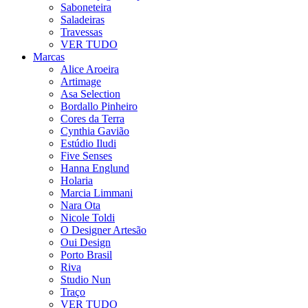
Saboneteira
Saladeiras
Travessas
VER TUDO
Marcas
Alice Aroeira
Artimage
Asa Selection
Bordallo Pinheiro
Cores da Terra
Cynthia Gavião
Estúdio Iludi
Five Senses
Hanna Englund
Holaria
Marcia Limmani
Nara Ota
Nicole Toldi
O Designer Artesão
Oui Design
Porto Brasil
Riva
Studio Nun
Traço
VER TUDO