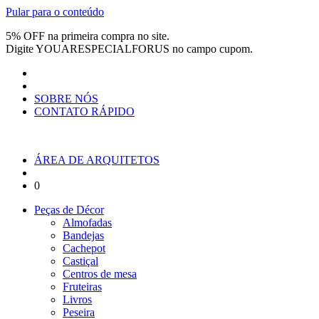
Pular para o conteúdo
5% OFF na primeira compra no site.
Digite
YOUARESPECIALFORUS
no campo cupom.
SOBRE NÓS
CONTATO RÁPIDO
ÁREA DE ARQUITETOS
0
Peças de Décor
Almofadas
Bandejas
Cachepot
Castiçal
Centros de mesa
Fruteiras
Livros
Peseira