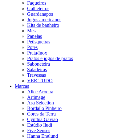
Faqueiros
Galheteiros
Guardanapos
Jogos americanos
Kits de banheiro
Mesa
Panelas
Petisqueiras
Potes
Prata/Inox
Pratos e jogos de pratos
Saboneteira
Saladeiras
Travessas
VER TUDO
Marcas
Alice Aroeira
Artimage
Asa Selection
Bordallo Pinheiro
Cores da Terra
Cynthia Gavião
Estúdio Iludi
Five Senses
Hanna Englund