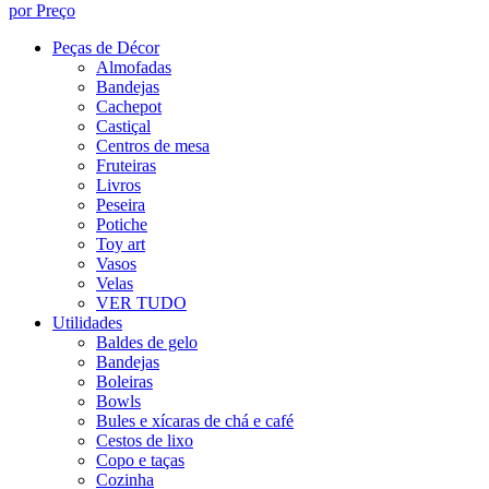
por Preço
Peças de Décor
Almofadas
Bandejas
Cachepot
Castiçal
Centros de mesa
Fruteiras
Livros
Peseira
Potiche
Toy art
Vasos
Velas
VER TUDO
Utilidades
Baldes de gelo
Bandejas
Boleiras
Bowls
Bules e xícaras de chá e café
Cestos de lixo
Copo e taças
Cozinha