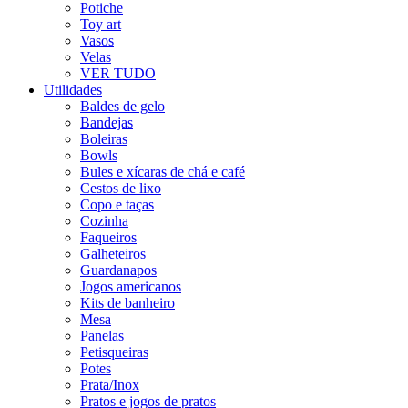
Potiche
Toy art
Vasos
Velas
VER TUDO
Utilidades
Baldes de gelo
Bandejas
Boleiras
Bowls
Bules e xícaras de chá e café
Cestos de lixo
Copo e taças
Cozinha
Faqueiros
Galheteiros
Guardanapos
Jogos americanos
Kits de banheiro
Mesa
Panelas
Petisqueiras
Potes
Prata/Inox
Pratos e jogos de pratos