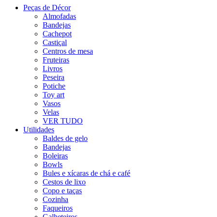
Peças de Décor
Almofadas
Bandejas
Cachepot
Castiçal
Centros de mesa
Fruteiras
Livros
Peseira
Potiche
Toy art
Vasos
Velas
VER TUDO
Utilidades
Baldes de gelo
Bandejas
Boleiras
Bowls
Bules e xícaras de chá e café
Cestos de lixo
Copo e taças
Cozinha
Faqueiros
Galheteiros