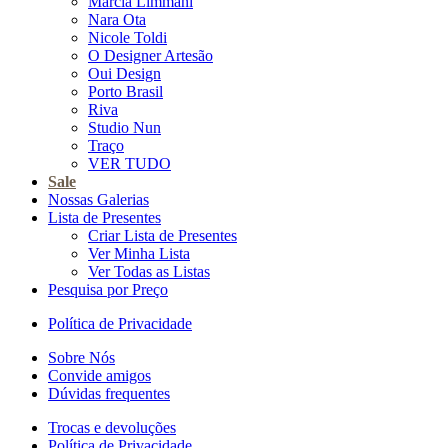
Marcia Limmani
Nara Ota
Nicole Toldi
O Designer Artesão
Oui Design
Porto Brasil
Riva
Studio Nun
Traço
VER TUDO
Sale
Nossas Galerias
Lista de Presentes
Criar Lista de Presentes
Ver Minha Lista
Ver Todas as Listas
Pesquisa por Preço
Política de Privacidade
Sobre Nós
Convide amigos
Dúvidas frequentes
Trocas e devoluções
Política de Privacidade