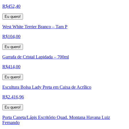
R$
452,40
Eu quero!
West White Terrier Branco – Tam P
R$
104,00
Eu quero!
Garrafa de Cristal Lapidada – 700ml
R$
414,00
Eu quero!
Escultura Bolsa Lady Preta em Caixa de Acrílico
R$
2.416,96
Eu quero!
Porta Caneta/Lápis Escritório Quad. Montana Havana Luiz
Fernando