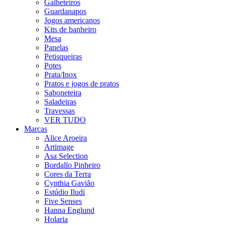
Galheteiros
Guardanapos
Jogos americanos
Kits de banheiro
Mesa
Panelas
Petisqueiras
Potes
Prata/Inox
Pratos e jogos de pratos
Saboneteira
Saladeiras
Travessas
VER TUDO
Marcas
Alice Aroeira
Artimage
Asa Selection
Bordallo Pinheiro
Cores da Terra
Cynthia Gavião
Estúdio Iludi
Five Senses
Hanna Englund
Holaria