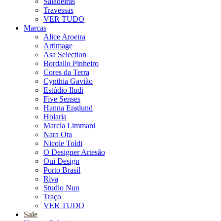
Saladeiras
Travessas
VER TUDO
Marcas
Alice Aroeira
Artimage
Asa Selection
Bordallo Pinheiro
Cores da Terra
Cynthia Gavião
Estúdio Iludi
Five Senses
Hanna Englund
Holaria
Marcia Limmani
Nara Ota
Nicole Toldi
O Designer Artesão
Oui Design
Porto Brasil
Riva
Studio Nun
Traço
VER TUDO
Sale