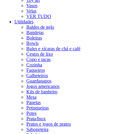
Toy art
Vasos
Velas
VER TUDO
Utilidades
Baldes de gelo
Bandejas
Boleiras
Bowls
Bules e xícaras de chá e café
Cestos de lixo
Copo e taças
Cozinha
Faqueiros
Galheteiros
Guardanapos
Jogos americanos
Kits de banheiro
Mesa
Panelas
Petisqueiras
Potes
Prata/Inox
Pratos e jogos de pratos
Saboneteira