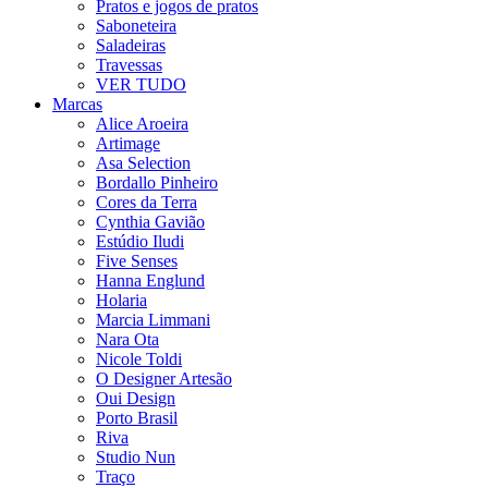
Pratos e jogos de pratos
Saboneteira
Saladeiras
Travessas
VER TUDO
Marcas
Alice Aroeira
Artimage
Asa Selection
Bordallo Pinheiro
Cores da Terra
Cynthia Gavião
Estúdio Iludi
Five Senses
Hanna Englund
Holaria
Marcia Limmani
Nara Ota
Nicole Toldi
O Designer Artesão
Oui Design
Porto Brasil
Riva
Studio Nun
Traço