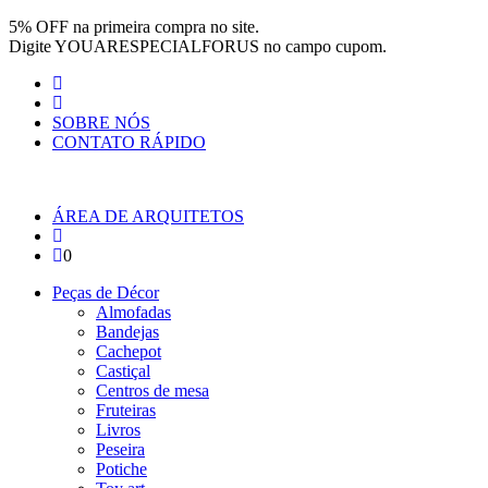
Pular para o conteúdo
5% OFF na primeira compra no site.
Digite
YOUARESPECIALFORUS
no campo cupom.
SOBRE NÓS
CONTATO RÁPIDO
ÁREA DE ARQUITETOS
0
Peças de Décor
Almofadas
Bandejas
Cachepot
Castiçal
Centros de mesa
Fruteiras
Livros
Peseira
Potiche