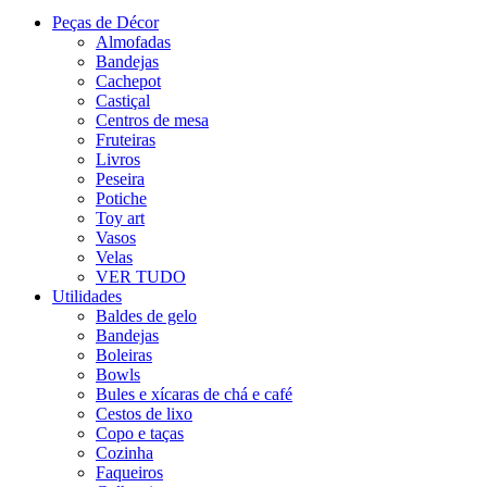
Peças de Décor
Almofadas
Bandejas
Cachepot
Castiçal
Centros de mesa
Fruteiras
Livros
Peseira
Potiche
Toy art
Vasos
Velas
VER TUDO
Utilidades
Baldes de gelo
Bandejas
Boleiras
Bowls
Bules e xícaras de chá e café
Cestos de lixo
Copo e taças
Cozinha
Faqueiros