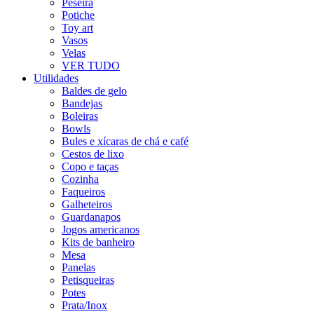
Peseira
Potiche
Toy art
Vasos
Velas
VER TUDO
Utilidades
Baldes de gelo
Bandejas
Boleiras
Bowls
Bules e xícaras de chá e café
Cestos de lixo
Copo e taças
Cozinha
Faqueiros
Galheteiros
Guardanapos
Jogos americanos
Kits de banheiro
Mesa
Panelas
Petisqueiras
Potes
Prata/Inox