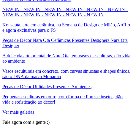
NEW IN - NEW IN - NEW IN - NEW IN - NEW IN - NEW IN -
NEW IN - NEW IN - NEW IN - NEW IN - NEW IN
Konsepta, arte em cerâmica, na Semana de Design de Milão, ArtRio
e agora exclusivas para o FS
Peças de Décor Nara Ota Cerâmicas Presentes Designers Nara Ota
Designer
A delicada arte oriental de Nara Ota, em vasos e esculturas, dão vida
ao ambiente
Vasos esculturais em concreto, com curvas sinuosas e shapes únicos,
são o DNA da marca Monamia
Peças de Décor Utilidades Presentes Ambientes
Pequenas esculturas em ouro, com forma de flores e insetos, dão
vida e sofisticação ao décor!
Ver mais galerias
Fale agora com a gente :)
(11) 9 9192-8504