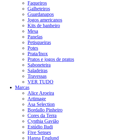
Faqueiros
Galheteiros
Guardanapos
Jogos americanos
Kits de banheiro
Mesa
Panelas
Petisqueiras
Potes
Prata/Inox
Pratos e jogos de pratos
Saboneteira
Saladeiras
Travessas
VER TUDO
Marcas
Alice Aroeira
Artimage
Asa Selection
Bordallo Pinheiro
Cores da Terra
Cynthia Gavião
Estúdio Iludi
Five Senses
Hanna Englund