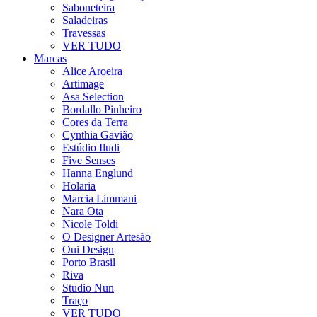
Saboneteira
Saladeiras
Travessas
VER TUDO
Marcas
Alice Aroeira
Artimage
Asa Selection
Bordallo Pinheiro
Cores da Terra
Cynthia Gavião
Estúdio Iludi
Five Senses
Hanna Englund
Holaria
Marcia Limmani
Nara Ota
Nicole Toldi
O Designer Artesão
Oui Design
Porto Brasil
Riva
Studio Nun
Traço
VER TUDO