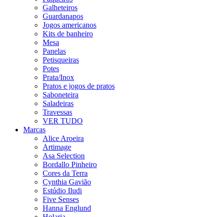
Galheteiros
Guardanapos
Jogos americanos
Kits de banheiro
Mesa
Panelas
Petisqueiras
Potes
Prata/Inox
Pratos e jogos de pratos
Saboneteira
Saladeiras
Travessas
VER TUDO
Marcas
Alice Aroeira
Artimage
Asa Selection
Bordallo Pinheiro
Cores da Terra
Cynthia Gavião
Estúdio Iludi
Five Senses
Hanna Englund
Holaria