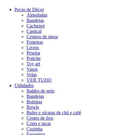
Peças de Décor
Almofadas
Bandejas
Cachepot
Castiçal
Centros de mesa
Fruteiras
Livros
Peseira
Potiche
Toy art
Vasos
Velas
VER TUDO
Utilidades
Baldes de gelo
Bandejas
Boleiras
Bowls
Bules e xícaras de chá e café
Cestos de lixo
Copo e taças
Cozinha
Faqueiros