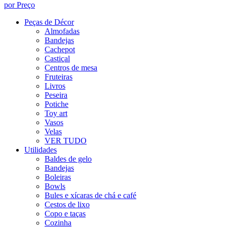
por Preço
Peças de Décor
Almofadas
Bandejas
Cachepot
Castiçal
Centros de mesa
Fruteiras
Livros
Peseira
Potiche
Toy art
Vasos
Velas
VER TUDO
Utilidades
Baldes de gelo
Bandejas
Boleiras
Bowls
Bules e xícaras de chá e café
Cestos de lixo
Copo e taças
Cozinha