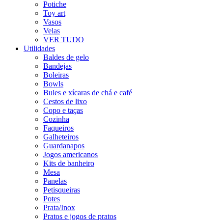
Potiche
Toy art
Vasos
Velas
VER TUDO
Utilidades
Baldes de gelo
Bandejas
Boleiras
Bowls
Bules e xícaras de chá e café
Cestos de lixo
Copo e taças
Cozinha
Faqueiros
Galheteiros
Guardanapos
Jogos americanos
Kits de banheiro
Mesa
Panelas
Petisqueiras
Potes
Prata/Inox
Pratos e jogos de pratos