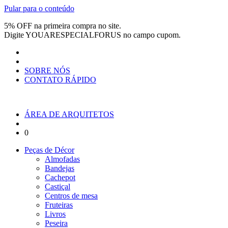
Pular para o conteúdo
5% OFF na primeira compra no site.
Digite
YOUARESPECIALFORUS
no campo cupom.
SOBRE NÓS
CONTATO RÁPIDO
ÁREA DE ARQUITETOS
0
Peças de Décor
Almofadas
Bandejas
Cachepot
Castiçal
Centros de mesa
Fruteiras
Livros
Peseira