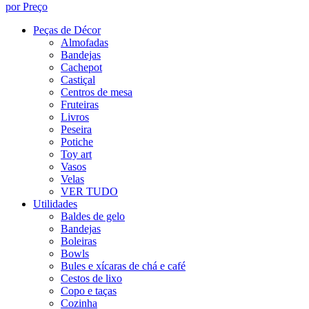
por Preço
Peças de Décor
Almofadas
Bandejas
Cachepot
Castiçal
Centros de mesa
Fruteiras
Livros
Peseira
Potiche
Toy art
Vasos
Velas
VER TUDO
Utilidades
Baldes de gelo
Bandejas
Boleiras
Bowls
Bules e xícaras de chá e café
Cestos de lixo
Copo e taças
Cozinha