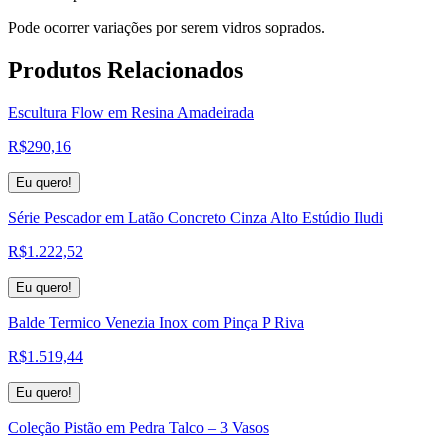
Pode ocorrer variações por serem vidros soprados.
Produtos
Relacionados
Escultura Flow em Resina Amadeirada
R$
290,16
Eu quero!
Série Pescador em Latão Concreto Cinza Alto Estúdio Iludi
R$
1.222,52
Eu quero!
Balde Termico Venezia Inox com Pinça P Riva
R$
1.519,44
Eu quero!
Coleção Pistão em Pedra Talco – 3 Vasos