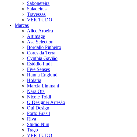
Saboneteira
Saladeiras
Travessas
VER TUDO
Marcas
Alice Aroeira
Artimage
Asa Selection
Bordallo Pinheiro
Cores da Terra
Cynthia Gavião
Estúdio Iludi
Five Senses
Hanna Englund
Holaria
Marcia Limmani
Nara Ota
Nicole Toldi
O Designer Artesão
Oui Design
Porto Brasil
Riva
Studio Nun
Traço
VER TUDO