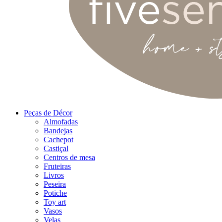
Peças de Décor
Almofadas
Bandejas
Cachepot
Castiçal
Centros de mesa
Fruteiras
Livros
Peseira
Potiche
Toy art
Vasos
Velas