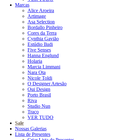
Marcas
Alice Aroeira
Artimage
Asa Selection
Bordallo Pinheiro
Cores da Terra
Cynthia Gavião
Estúdio Iludi
Five Senses
Hanna Englund
Holaria
Marcia Limmani
Nara Ota
Nicole Toldi
O Designer Artesão
Oui Design
Porto Brasil
Riva
Studio Nun
Traço
VER TUDO
Sale
Nossas Galerias
Lista de Presentes
Criar Lista de Presentes