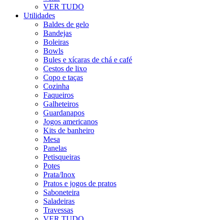
VER TUDO
Utilidades
Baldes de gelo
Bandejas
Boleiras
Bowls
Bules e xícaras de chá e café
Cestos de lixo
Copo e taças
Cozinha
Faqueiros
Galheteiros
Guardanapos
Jogos americanos
Kits de banheiro
Mesa
Panelas
Petisqueiras
Potes
Prata/Inox
Pratos e jogos de pratos
Saboneteira
Saladeiras
Travessas
VER TUDO