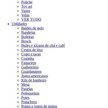
Potiche
Toy art
Vasos
Velas
VER TUDO
Utilidades
Baldes de gelo
Bandejas
Boleiras
Bowls
Bules e xícaras de chá e café
Cestos de lixo
Copo e taças
Cozinha
Faqueiros
Galheteiros
Guardanapos
Jogos americanos
Kits de banheiro
Mesa
Panelas
Petisqueiras
Potes
Prata/Inox
Pratos e jogos de pratos