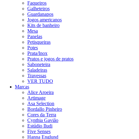
Faqueiros
Galheteiros
Guardanapos
Jogos americanos
Kits de banheiro
Mesa
Panelas
Petisqueiras
Potes
Prata/Inox
Pratos e jogos de pratos
Saboneteira
Saladeiras
Travessas
VER TUDO
Marcas
Alice Aroeira
Artimage
Asa Selection
Bordallo Pinheiro
Cores da Terra
Cynthia Gavião
Estúdio Iludi
Five Senses
Hanna Englund