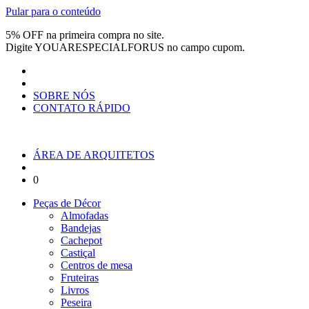
Pular para o conteúdo
5% OFF na primeira compra no site.
Digite
YOUARESPECIALFORUS
no campo cupom.
SOBRE NÓS
CONTATO RÁPIDO
ÁREA DE ARQUITETOS
0
Peças de Décor
Almofadas
Bandejas
Cachepot
Castiçal
Centros de mesa
Fruteiras
Livros
Peseira