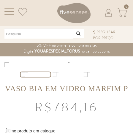
0
PESQUISAR
POR PREÇO
Pular para o conteúdo
5% OFF na primeira compra no site.
Digite
YOUARESPECIALFORUS
no campo cupom.
VASO BIA EM VIDRO MARFIM P
R$
784,16
Último produto em estoque