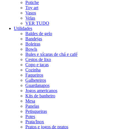
Potiche
Toy art
Vasos
Velas
VER TUDO
Utilidades
Baldes de gelo
Bandejas
Boleiras
Bowls
Bules e xícaras de chá e café
Cestos de lixo
Copo e taças
Cozinha
Faqueiros
Galheteiros
Guardanapos
Jogos americanos
Kits de banheiro
Mesa
Panelas
Petisqueiras
Potes
Prata/Inox
Pratos e jogos de pratos