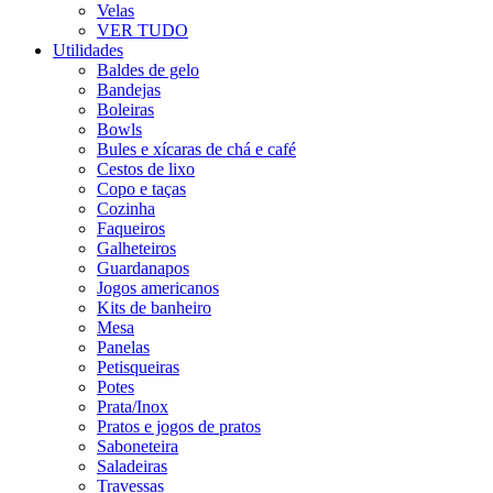
Velas
VER TUDO
Utilidades
Baldes de gelo
Bandejas
Boleiras
Bowls
Bules e xícaras de chá e café
Cestos de lixo
Copo e taças
Cozinha
Faqueiros
Galheteiros
Guardanapos
Jogos americanos
Kits de banheiro
Mesa
Panelas
Petisqueiras
Potes
Prata/Inox
Pratos e jogos de pratos
Saboneteira
Saladeiras
Travessas