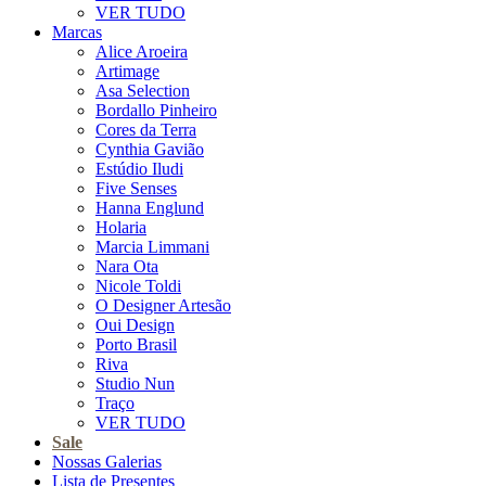
VER TUDO
Marcas
Alice Aroeira
Artimage
Asa Selection
Bordallo Pinheiro
Cores da Terra
Cynthia Gavião
Estúdio Iludi
Five Senses
Hanna Englund
Holaria
Marcia Limmani
Nara Ota
Nicole Toldi
O Designer Artesão
Oui Design
Porto Brasil
Riva
Studio Nun
Traço
VER TUDO
Sale
Nossas Galerias
Lista de Presentes