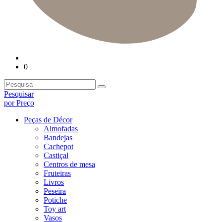
0
Pesquisar
por Preço
Peças de Décor
Almofadas
Bandejas
Cachepot
Castiçal
Centros de mesa
Fruteiras
Livros
Peseira
Potiche
Toy art
Vasos