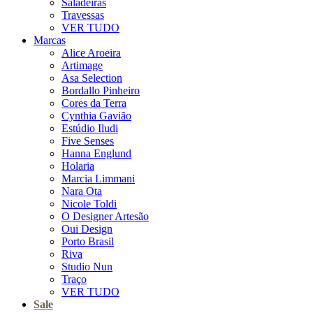
Saladeiras
Travessas
VER TUDO
Marcas
Alice Aroeira
Artimage
Asa Selection
Bordallo Pinheiro
Cores da Terra
Cynthia Gavião
Estúdio Iludi
Five Senses
Hanna Englund
Holaria
Marcia Limmani
Nara Ota
Nicole Toldi
O Designer Artesão
Oui Design
Porto Brasil
Riva
Studio Nun
Traço
VER TUDO
Sale