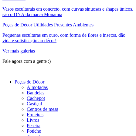
Vasos esculturais em concreto, com curvas sinuosas e shapes únicos,
são o DNA da marca Monamia
Peças de Décor Utilidades Presentes Ambientes
Pequenas esculturas em ouro, com forma de flores e insetos, dão
vida e sofisticação ao décor!
Ver mais galerias
Fale agora com a gente :)
(11) 9 9192-8504
Peças de Décor
Almofadas
Bandejas
Cachepot
Castiçal
Centros de mesa
Fruteiras
Livros
Peseira
Potiche