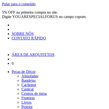
Pular para o conteúdo
5% OFF na primeira compra no site.
Digite
YOUARESPECIALFORUS
no campo cupom.
SOBRE NÓS
CONTATO RÁPIDO
ÁREA DE ARQUITETOS
0
Peças de Décor
Almofadas
Bandejas
Cachepot
Castiçal
Centros de mesa
Fruteiras
Livros
Peseira