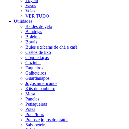
Toy art
Vasos
Velas
VER TUDO
Utilidades
Baldes de gelo
Bandejas
Boleiras
Bowls
Bules e xícaras de chá e café
Cestos de lixo
Copo e taças
Cozinha
Faqueiros
Galheteiros
Guardanapos
Jogos americanos
Kits de banheiro
Mesa
Panelas
Petisqueiras
Potes
Prata/Inox
Pratos e jogos de pratos
Saboneteira