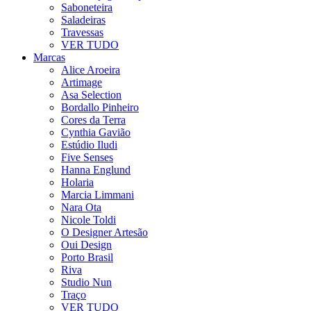
Saboneteira
Saladeiras
Travessas
VER TUDO
Marcas
Alice Aroeira
Artimage
Asa Selection
Bordallo Pinheiro
Cores da Terra
Cynthia Gavião
Estúdio Iludi
Five Senses
Hanna Englund
Holaria
Marcia Limmani
Nara Ota
Nicole Toldi
O Designer Artesão
Oui Design
Porto Brasil
Riva
Studio Nun
Traço
VER TUDO