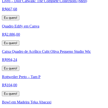
Livro – Dior Catwalk: The Complete Collections (Med)
R$
667,68
Eu quero!
Quadro Edify em Canva
R$
2.886,00
Eu quero!
Caixa Quadro de Acrílico Cubi Oliva Pequeno Studio Wic
R$
994,24
Eu quero!
Rottweiler Preto – Tam P
R$
104,00
Eu quero!
Bowl em Madeira Teka Abacaxi