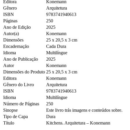
Editora
Konemann
Gênero
Arquitetura
ISBN
9783741940613
Páginas
250
Ano de Edição
2025
Autor(a)
Konemann
Dimensões
25 x 20,5 x 3 cm
Encadernação
Cada Dura
Idioma
Multilíngue
Ano de Publicação
2025
Autor
Konemann
Dimensões do Produto
25 x 20,5 x 3 cm
Editora
Konemann
Gênero do Livro
Arquitetura
ISBN
9783741940613
Idioma
Multilíngue
Número de Páginas
250
Sinopse
Este livro trás imagens e conteúdos sobre.
Tipo de Capa
Dura
Título
Kitchens. Arquitetura – Konemann