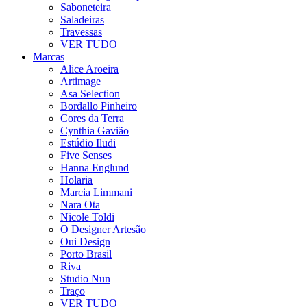
Saboneteira
Saladeiras
Travessas
VER TUDO
Marcas
Alice Aroeira
Artimage
Asa Selection
Bordallo Pinheiro
Cores da Terra
Cynthia Gavião
Estúdio Iludi
Five Senses
Hanna Englund
Holaria
Marcia Limmani
Nara Ota
Nicole Toldi
O Designer Artesão
Oui Design
Porto Brasil
Riva
Studio Nun
Traço
VER TUDO