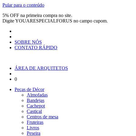
Pular para o conteúdo
5% OFF na primeira compra no site.
Digite
YOUARESPECIALFORUS
no campo cupom.
SOBRE NÓS
CONTATO RÁPIDO
ÁREA DE ARQUITETOS
0
Peças de Décor
Almofadas
Bandejas
Cachepot
Castiçal
Centros de mesa
Fruteiras
Livros
Peseira