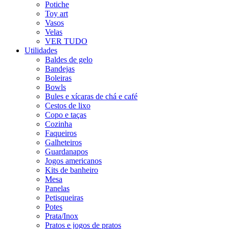
Potiche
Toy art
Vasos
Velas
VER TUDO
Utilidades
Baldes de gelo
Bandejas
Boleiras
Bowls
Bules e xícaras de chá e café
Cestos de lixo
Copo e taças
Cozinha
Faqueiros
Galheteiros
Guardanapos
Jogos americanos
Kits de banheiro
Mesa
Panelas
Petisqueiras
Potes
Prata/Inox
Pratos e jogos de pratos