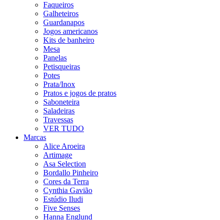
Faqueiros
Galheteiros
Guardanapos
Jogos americanos
Kits de banheiro
Mesa
Panelas
Petisqueiras
Potes
Prata/Inox
Pratos e jogos de pratos
Saboneteira
Saladeiras
Travessas
VER TUDO
Marcas
Alice Aroeira
Artimage
Asa Selection
Bordallo Pinheiro
Cores da Terra
Cynthia Gavião
Estúdio Iludi
Five Senses
Hanna Englund