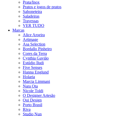
Prata/Inox
Pratos e jogos de pratos
Saboneteira
Saladeiras
Travessas
VER TUDO
Marcas
Alice Aroeira
Artimage
Asa Selection
Bordallo Pinheiro
Cores da Terra
Cynthia Gavião
Estúdio Iludi
Five Senses
Hanna Englund
Holaria
Marcia Limmani
Nara Ota
Nicole Toldi
O Designer Artesão
Oui Design
Porto Brasil
Riva
Studio Nun