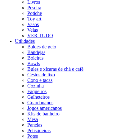
Livros
Peseira
Potiche
Toy art
Vasos
Velas
VER TUDO
Utilidades
Baldes de gelo
Bandejas
Boleiras
Bowls
Bules e xícaras de chá e café
Cestos de lixo
Copo e taças
Cozinha
Faqueiros
Galheteiros
Guardanapos
Jogos americanos
Kits de banheiro
Mesa
Panelas
Petisqueiras
Potes