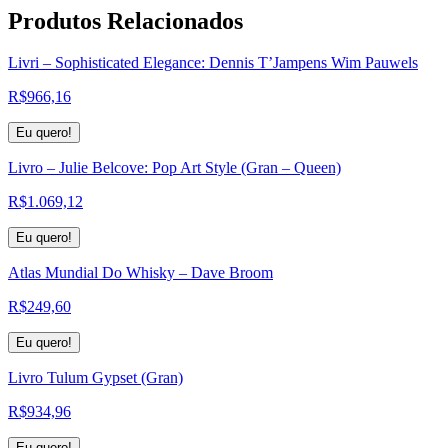
Produtos
Relacionados
Livri – Sophisticated Elegance: Dennis T’Jampens Wim Pauwels
R$
966,16
Eu quero!
Livro – Julie Belcove: Pop Art Style (Gran – Queen)
R$
1.069,12
Eu quero!
Atlas Mundial Do Whisky – Dave Broom
R$
249,60
Eu quero!
Livro Tulum Gypset (Gran)
R$
934,96
Eu quero!