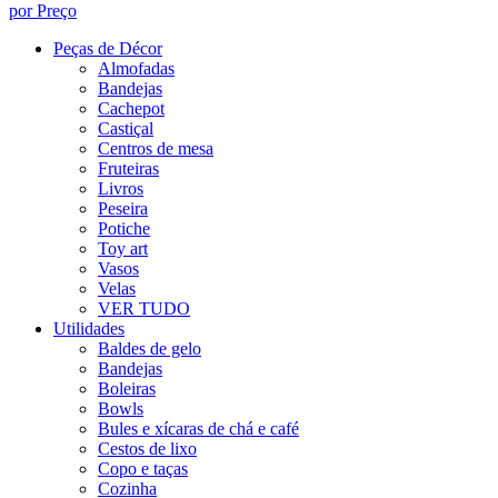
por Preço
Peças de Décor
Almofadas
Bandejas
Cachepot
Castiçal
Centros de mesa
Fruteiras
Livros
Peseira
Potiche
Toy art
Vasos
Velas
VER TUDO
Utilidades
Baldes de gelo
Bandejas
Boleiras
Bowls
Bules e xícaras de chá e café
Cestos de lixo
Copo e taças
Cozinha