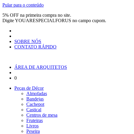
Pular para o conteúdo
5% OFF na primeira compra no site.
Digite
YOUARESPECIALFORUS
no campo cupom.
SOBRE NÓS
CONTATO RÁPIDO
ÁREA DE ARQUITETOS
0
Peças de Décor
Almofadas
Bandejas
Cachepot
Castiçal
Centros de mesa
Fruteiras
Livros
Peseira