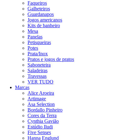
Faqueiros
Galheteiros
Guardanapos
Jogos americanos
Kits de banheiro
Mesa
Panelas
Petisqueiras
Potes
Prata/Inox
Pratos e jogos de pratos
Saboneteira
Saladeiras
Travessas
VER TUDO
Marcas
Alice Aroeira
Artimage
Asa Selection
Bordallo Pinheiro
Cores da Terra
Cynthia Gavião
Estúdio Iludi
Five Senses
Hanna Englund