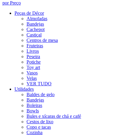
por Preço
Peças de Décor
Almofadas
Bandejas
Cachepot
Castiçal
Centros de mesa
Fruteiras
Livros
Peseira
Potiche
Toy art
Vasos
Velas
VER TUDO
Utilidades
Baldes de gelo
Bandejas
Boleiras
Bowls
Bules e xícaras de chá e café
Cestos de lixo
Copo e taças
Cozinha