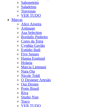
Saboneteira
Saladeiras
Travessas
VER TUDO
Marcas
Alice Aroeira
Artimage
Asa Selection
Bordallo Pinheiro
Cores da Terra
Cynthia Gavião
Estúdio Iludi
Five Senses
Hanna Englund
Holaria
Marcia Limmani
Nara Ota
Nicole Toldi
O Designer Artesão
Oui Design
Porto Brasil
Riva
Studio Nun
Traço
VER TUDO