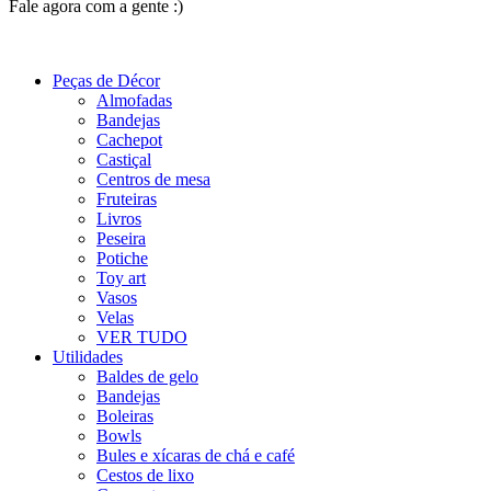
Fale agora com a gente :)
(11) 9 9192-8504
Peças de Décor
Almofadas
Bandejas
Cachepot
Castiçal
Centros de mesa
Fruteiras
Livros
Peseira
Potiche
Toy art
Vasos
Velas
VER TUDO
Utilidades
Baldes de gelo
Bandejas
Boleiras
Bowls
Bules e xícaras de chá e café
Cestos de lixo