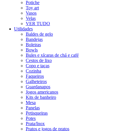
Potiche
Toy art
Vasos
Velas
VER TUDO
Utilidades
Baldes de gelo
Bandejas
Boleiras
Bowls
Bules e xícaras de chá e café
Cestos de lixo
Copo e taças
Cozinha
Faqueiros
Galheteiros
Guardanapos
Jogos americanos
Kits de banheiro
Mesa
Panelas
Petisqueiras
Potes
Prata/Inox
Pratos e jogos de pratos