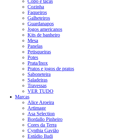
Copo e taças
Cozinha
Faqueiros
Galheteiros
Guardanapos
Jogos americanos
Kits de banheiro
Mesa
Panelas
Petisqueiras
Potes
Prata/Inox
Pratos e jogos de pratos
Saboneteira
Saladeiras
Travessas
VER TUDO
Marcas
Alice Aroeira
Artimage
Asa Selection
Bordallo Pinheiro
Cores da Terra
Cynthia Gavião
Estúdio Iludi