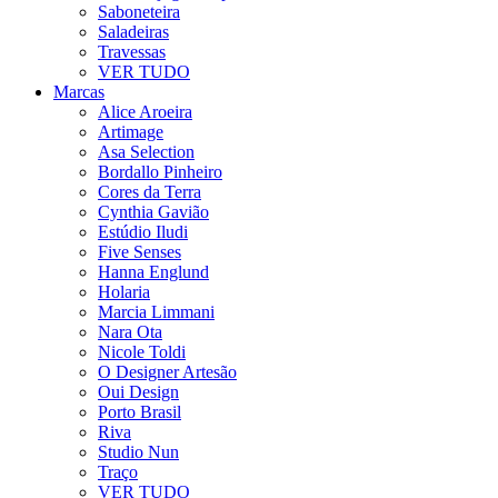
Saboneteira
Saladeiras
Travessas
VER TUDO
Marcas
Alice Aroeira
Artimage
Asa Selection
Bordallo Pinheiro
Cores da Terra
Cynthia Gavião
Estúdio Iludi
Five Senses
Hanna Englund
Holaria
Marcia Limmani
Nara Ota
Nicole Toldi
O Designer Artesão
Oui Design
Porto Brasil
Riva
Studio Nun
Traço
VER TUDO