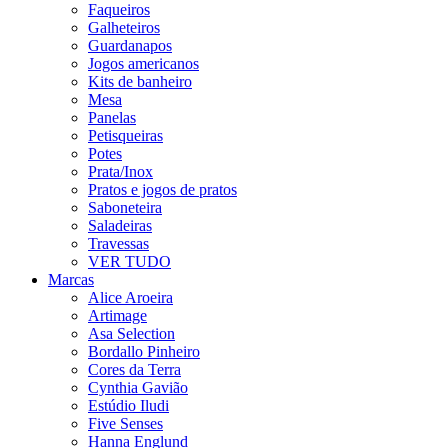
Faqueiros
Galheteiros
Guardanapos
Jogos americanos
Kits de banheiro
Mesa
Panelas
Petisqueiras
Potes
Prata/Inox
Pratos e jogos de pratos
Saboneteira
Saladeiras
Travessas
VER TUDO
Marcas
Alice Aroeira
Artimage
Asa Selection
Bordallo Pinheiro
Cores da Terra
Cynthia Gavião
Estúdio Iludi
Five Senses
Hanna Englund