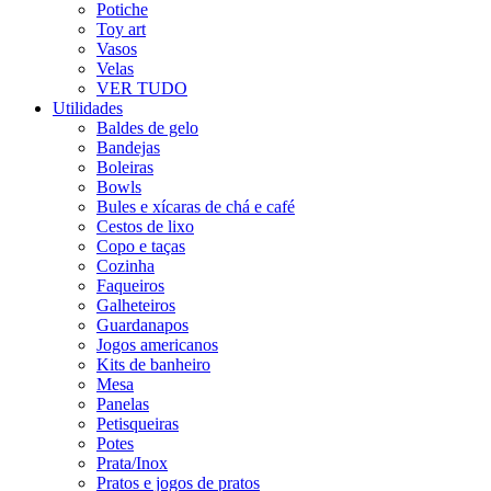
Potiche
Toy art
Vasos
Velas
VER TUDO
Utilidades
Baldes de gelo
Bandejas
Boleiras
Bowls
Bules e xícaras de chá e café
Cestos de lixo
Copo e taças
Cozinha
Faqueiros
Galheteiros
Guardanapos
Jogos americanos
Kits de banheiro
Mesa
Panelas
Petisqueiras
Potes
Prata/Inox
Pratos e jogos de pratos