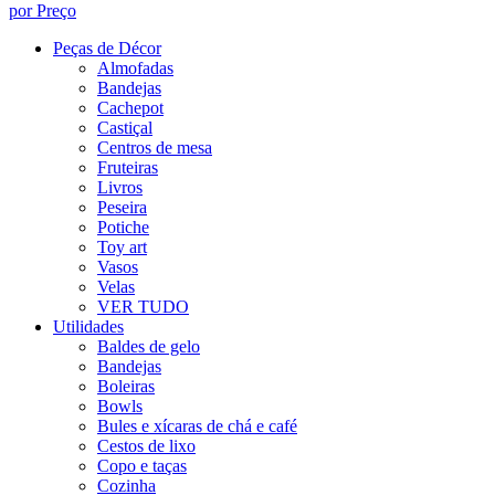
por Preço
Peças de Décor
Almofadas
Bandejas
Cachepot
Castiçal
Centros de mesa
Fruteiras
Livros
Peseira
Potiche
Toy art
Vasos
Velas
VER TUDO
Utilidades
Baldes de gelo
Bandejas
Boleiras
Bowls
Bules e xícaras de chá e café
Cestos de lixo
Copo e taças
Cozinha