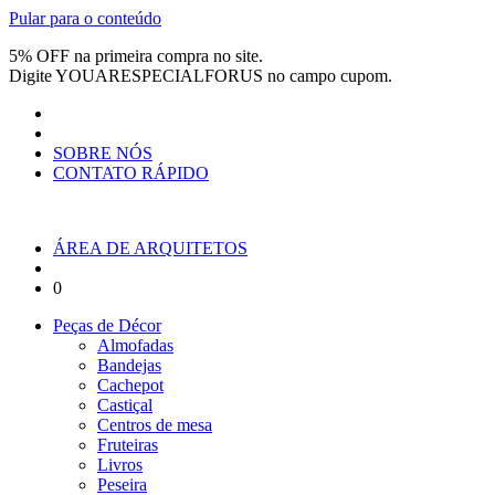
Pular para o conteúdo
5% OFF na primeira compra no site.
Digite
YOUARESPECIALFORUS
no campo cupom.
SOBRE NÓS
CONTATO RÁPIDO
ÁREA DE ARQUITETOS
0
Peças de Décor
Almofadas
Bandejas
Cachepot
Castiçal
Centros de mesa
Fruteiras
Livros
Peseira