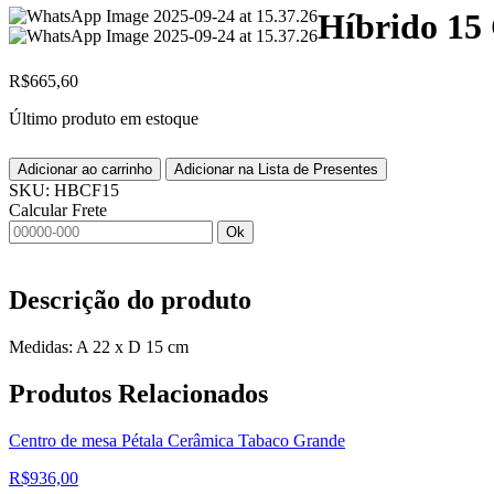
Híbrido 15 
R$
665,60
Último produto em estoque
Adicionar ao carrinho
Adicionar na Lista de Presentes
SKU:
HBCF15
Calcular Frete
Ok
Descrição do produto
Medidas: A 22 x D 15 cm
Produtos
Relacionados
Centro de mesa Pétala Cerâmica Tabaco Grande
R$
936,00