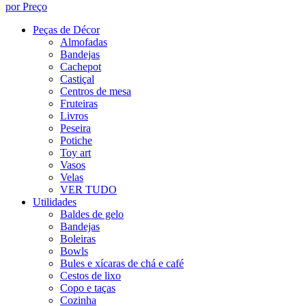
por Preço
Peças de Décor
Almofadas
Bandejas
Cachepot
Castiçal
Centros de mesa
Fruteiras
Livros
Peseira
Potiche
Toy art
Vasos
Velas
VER TUDO
Utilidades
Baldes de gelo
Bandejas
Boleiras
Bowls
Bules e xícaras de chá e café
Cestos de lixo
Copo e taças
Cozinha