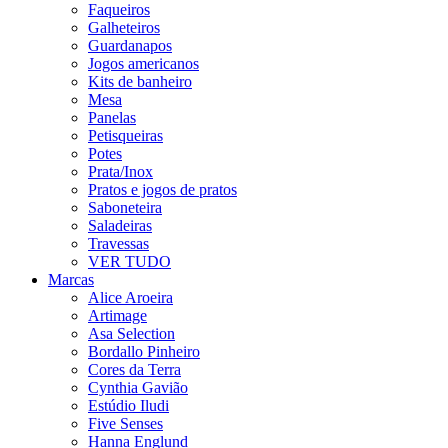
Faqueiros
Galheteiros
Guardanapos
Jogos americanos
Kits de banheiro
Mesa
Panelas
Petisqueiras
Potes
Prata/Inox
Pratos e jogos de pratos
Saboneteira
Saladeiras
Travessas
VER TUDO
Marcas
Alice Aroeira
Artimage
Asa Selection
Bordallo Pinheiro
Cores da Terra
Cynthia Gavião
Estúdio Iludi
Five Senses
Hanna Englund