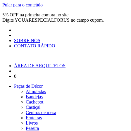
Pular para o conteúdo
5% OFF na primeira compra no site.
Digite
YOUARESPECIALFORUS
no campo cupom.
SOBRE NÓS
CONTATO RÁPIDO
ÁREA DE ARQUITETOS
0
Peças de Décor
Almofadas
Bandejas
Cachepot
Castiçal
Centros de mesa
Fruteiras
Livros
Peseira