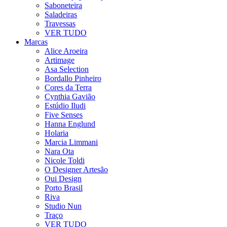
Saboneteira
Saladeiras
Travessas
VER TUDO
Marcas
Alice Aroeira
Artimage
Asa Selection
Bordallo Pinheiro
Cores da Terra
Cynthia Gavião
Estúdio Iludi
Five Senses
Hanna Englund
Holaria
Marcia Limmani
Nara Ota
Nicole Toldi
O Designer Artesão
Oui Design
Porto Brasil
Riva
Studio Nun
Traço
VER TUDO