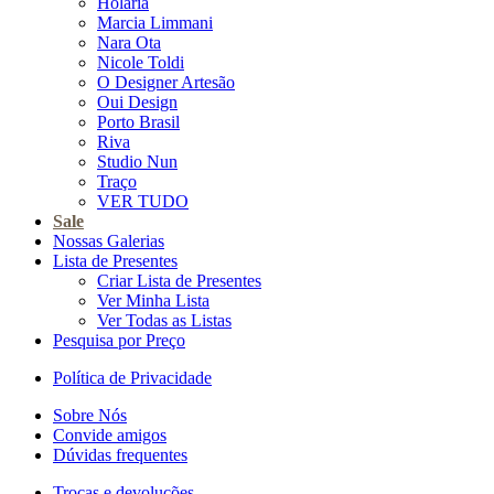
Holaria
Marcia Limmani
Nara Ota
Nicole Toldi
O Designer Artesão
Oui Design
Porto Brasil
Riva
Studio Nun
Traço
VER TUDO
Sale
Nossas Galerias
Lista de Presentes
Criar Lista de Presentes
Ver Minha Lista
Ver Todas as Listas
Pesquisa por Preço
Política de Privacidade
Sobre Nós
Convide amigos
Dúvidas frequentes
Trocas e devoluções