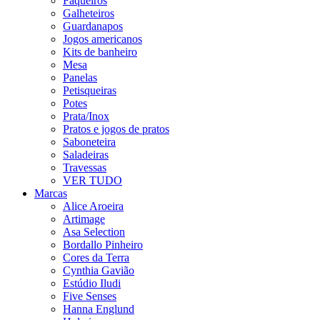
Faqueiros
Galheteiros
Guardanapos
Jogos americanos
Kits de banheiro
Mesa
Panelas
Petisqueiras
Potes
Prata/Inox
Pratos e jogos de pratos
Saboneteira
Saladeiras
Travessas
VER TUDO
Marcas
Alice Aroeira
Artimage
Asa Selection
Bordallo Pinheiro
Cores da Terra
Cynthia Gavião
Estúdio Iludi
Five Senses
Hanna Englund