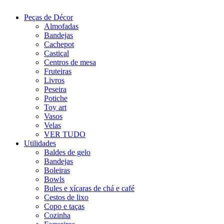
Peças de Décor
Almofadas
Bandejas
Cachepot
Castiçal
Centros de mesa
Fruteiras
Livros
Peseira
Potiche
Toy art
Vasos
Velas
VER TUDO
Utilidades
Baldes de gelo
Bandejas
Boleiras
Bowls
Bules e xícaras de chá e café
Cestos de lixo
Copo e taças
Cozinha