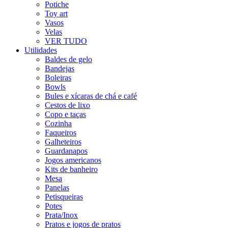
Potiche
Toy art
Vasos
Velas
VER TUDO
Utilidades
Baldes de gelo
Bandejas
Boleiras
Bowls
Bules e xícaras de chá e café
Cestos de lixo
Copo e taças
Cozinha
Faqueiros
Galheteiros
Guardanapos
Jogos americanos
Kits de banheiro
Mesa
Panelas
Petisqueiras
Potes
Prata/Inox
Pratos e jogos de pratos