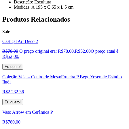
Descrição: Escultura
Medidas: A 195 x C 65 x L 5 cm
Produtos
Relacionados
Sale
Castiçal Art Deco 2
R$
78,00
O preço original era: R$78,00.
R$
52,00
O preço atual é:
R$52,00.
Eu quero!
Coleção Vela – Centro de Mesa/Fruteira P Bege Yosemite Estúdio
Iludi
R$
2.232,36
Eu quero!
Vaso Arrow em Cerâmica P
R$
780,00