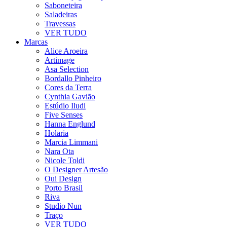
Saboneteira
Saladeiras
Travessas
VER TUDO
Marcas
Alice Aroeira
Artimage
Asa Selection
Bordallo Pinheiro
Cores da Terra
Cynthia Gavião
Estúdio Iludi
Five Senses
Hanna Englund
Holaria
Marcia Limmani
Nara Ota
Nicole Toldi
O Designer Artesão
Oui Design
Porto Brasil
Riva
Studio Nun
Traço
VER TUDO