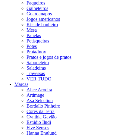
Faqueiros
Galheteiros
Guardanapos
Jogos americanos
Kits de banheiro
Mesa
Panelas
Petisqueiras
Potes
Prata/Inox
Pratos e jogos de pratos
Saboneteira
Saladeiras
Travessas
VER TUDO
Marcas
Alice Aroeira
Artimage
Asa Selection
Bordallo Pinheiro
Cores da Terra
Cynthia Gavião
Estúdio Iludi
Five Senses
Hanna Englund