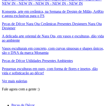
NEW IN - NEW IN - NEW IN - NEW IN - NEW IN
Konsepta, arte em cerâmica, na Semana de Design de Milão, ArtRio
e agora exclusivas para o FS
Peças de Décor Nara Ota Cerâmicas Presentes Designers Nara Ota
Designer
A delicada arte oriental de Nara Ota, em vasos e esculturas, dão vida
ao ambiente
Vasos esculturais em concreto, com curvas sinuosas e shapes únicos,
são o DNA da marca Monamia
Peças de Décor Utilidades Presentes Ambientes
Pequenas esculturas em ouro, com forma de flores e insetos, dão
vida e sofisticação ao décor!
Ver mais galerias
Fale agora com a gente :)
(11) 9 9192-8504
Peças de Décor