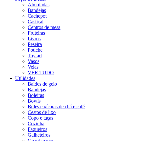
Almofadas
Bandejas
Cachepot
Castiçal
Centros de mesa
Fruteiras
Livros
Peseira
Potiche
Toy art
Vasos
Velas
VER TUDO
Utilidades
Baldes de gelo
Bandejas
Boleiras
Bowls
Bules e xícaras de chá e café
Cestos de lixo
Copo e taças
Cozinha
Faqueiros
Galheteiros
Guardanapos