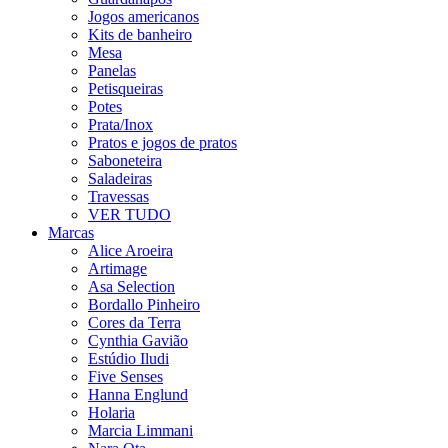
Jogos americanos
Kits de banheiro
Mesa
Panelas
Petisqueiras
Potes
Prata/Inox
Pratos e jogos de pratos
Saboneteira
Saladeiras
Travessas
VER TUDO
Marcas
Alice Aroeira
Artimage
Asa Selection
Bordallo Pinheiro
Cores da Terra
Cynthia Gavião
Estúdio Iludi
Five Senses
Hanna Englund
Holaria
Marcia Limmani