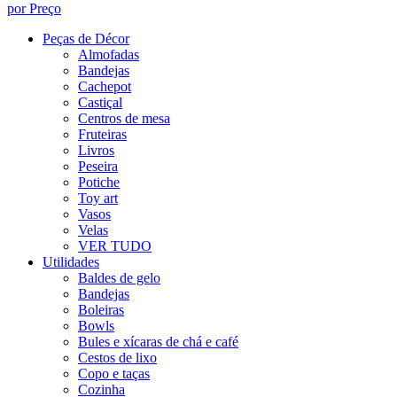
por Preço
Peças de Décor
Almofadas
Bandejas
Cachepot
Castiçal
Centros de mesa
Fruteiras
Livros
Peseira
Potiche
Toy art
Vasos
Velas
VER TUDO
Utilidades
Baldes de gelo
Bandejas
Boleiras
Bowls
Bules e xícaras de chá e café
Cestos de lixo
Copo e taças
Cozinha