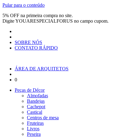
Pular para o conteúdo
5% OFF na primeira compra no site.
Digite
YOUARESPECIALFORUS
no campo cupom.
SOBRE NÓS
CONTATO RÁPIDO
ÁREA DE ARQUITETOS
0
Peças de Décor
Almofadas
Bandejas
Cachepot
Castiçal
Centros de mesa
Fruteiras
Livros
Peseira