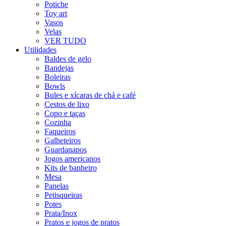
Potiche
Toy art
Vasos
Velas
VER TUDO
Utilidades
Baldes de gelo
Bandejas
Boleiras
Bowls
Bules e xícaras de chá e café
Cestos de lixo
Copo e taças
Cozinha
Faqueiros
Galheteiros
Guardanapos
Jogos americanos
Kits de banheiro
Mesa
Panelas
Petisqueiras
Potes
Prata/Inox
Pratos e jogos de pratos