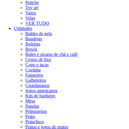
Potiche
Toy art
Vasos
Velas
VER TUDO
Utilidades
Baldes de gelo
Bandejas
Boleiras
Bowls
Bules e xícaras de chá e café
Cestos de lixo
Copo e taças
Cozinha
Faqueiros
Galheteiros
Guardanapos
Jogos americanos
Kits de banheiro
Mesa
Panelas
Petisqueiras
Potes
Prata/Inox
Pratos e jogos de pratos