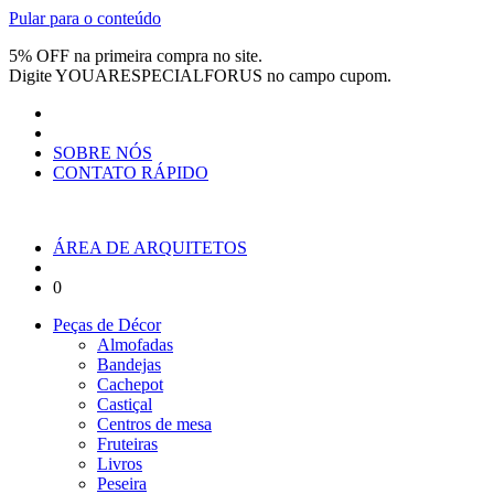
Pular para o conteúdo
5% OFF na primeira compra no site.
Digite
YOUARESPECIALFORUS
no campo cupom.
SOBRE NÓS
CONTATO RÁPIDO
ÁREA DE ARQUITETOS
0
Peças de Décor
Almofadas
Bandejas
Cachepot
Castiçal
Centros de mesa
Fruteiras
Livros
Peseira