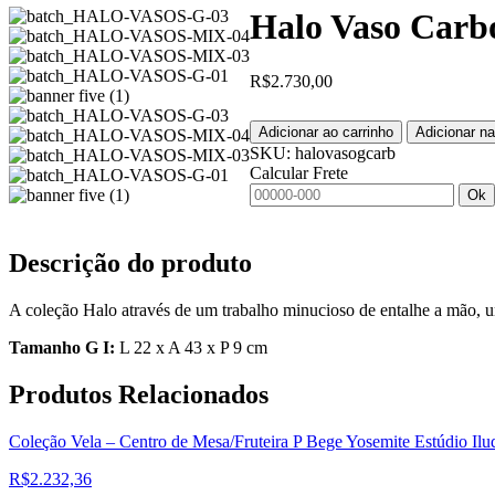
Halo Vaso Carb
R$
2.730,00
Adicionar ao carrinho
Adicionar na
SKU:
halovasogcarb
Calcular Frete
Ok
Descrição do produto
A coleção Halo através de um trabalho minucioso de entalhe a mão, u
Tamanho G I:
L 22 x A 43 x P 9 cm
Produtos
Relacionados
Coleção Vela – Centro de Mesa/Fruteira P Bege Yosemite Estúdio Ilu
R$
2.232,36