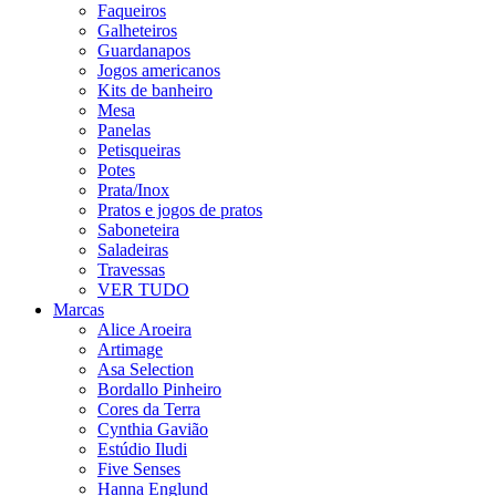
Faqueiros
Galheteiros
Guardanapos
Jogos americanos
Kits de banheiro
Mesa
Panelas
Petisqueiras
Potes
Prata/Inox
Pratos e jogos de pratos
Saboneteira
Saladeiras
Travessas
VER TUDO
Marcas
Alice Aroeira
Artimage
Asa Selection
Bordallo Pinheiro
Cores da Terra
Cynthia Gavião
Estúdio Iludi
Five Senses
Hanna Englund