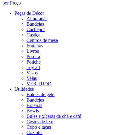
por Preço
Peças de Décor
Almofadas
Bandejas
Cachepot
Castiçal
Centros de mesa
Fruteiras
Livros
Peseira
Potiche
Toy art
Vasos
Velas
VER TUDO
Utilidades
Baldes de gelo
Bandejas
Boleiras
Bowls
Bules e xícaras de chá e café
Cestos de lixo
Copo e taças
Cozinha