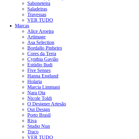
Saboneteira
Saladeiras
Travessas
VER TUDO
Marcas
Alice Aroeira
Artimage
Asa Selection
Bordallo Pinheiro
Cores da Terra
Cynthia Gavião
Estúdio Iludi
Five Senses
Hanna Englund
Holaria
Marcia Limmani
Nara Ota
Nicole Toldi
O Designer Artesão
Oui Design
Porto Brasil
Riva
Studio Nun
Traço
VER TUDO