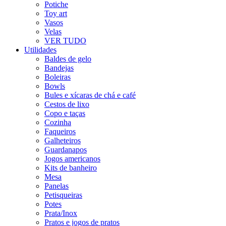
Potiche
Toy art
Vasos
Velas
VER TUDO
Utilidades
Baldes de gelo
Bandejas
Boleiras
Bowls
Bules e xícaras de chá e café
Cestos de lixo
Copo e taças
Cozinha
Faqueiros
Galheteiros
Guardanapos
Jogos americanos
Kits de banheiro
Mesa
Panelas
Petisqueiras
Potes
Prata/Inox
Pratos e jogos de pratos