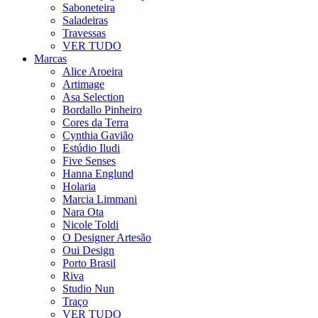
Saboneteira
Saladeiras
Travessas
VER TUDO
Marcas
Alice Aroeira
Artimage
Asa Selection
Bordallo Pinheiro
Cores da Terra
Cynthia Gavião
Estúdio Iludi
Five Senses
Hanna Englund
Holaria
Marcia Limmani
Nara Ota
Nicole Toldi
O Designer Artesão
Oui Design
Porto Brasil
Riva
Studio Nun
Traço
VER TUDO