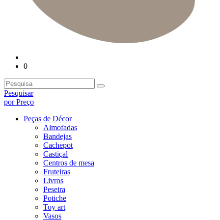
0
Pesquisar
por Preço
Peças de Décor
Almofadas
Bandejas
Cachepot
Castiçal
Centros de mesa
Fruteiras
Livros
Peseira
Potiche
Toy art
Vasos