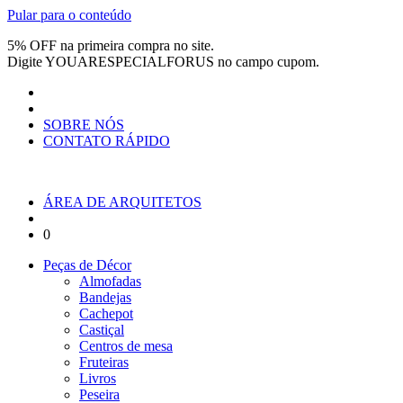
Pular para o conteúdo
5% OFF na primeira compra no site.
Digite
YOUARESPECIALFORUS
no campo cupom.
SOBRE NÓS
CONTATO RÁPIDO
ÁREA DE ARQUITETOS
0
Peças de Décor
Almofadas
Bandejas
Cachepot
Castiçal
Centros de mesa
Fruteiras
Livros
Peseira