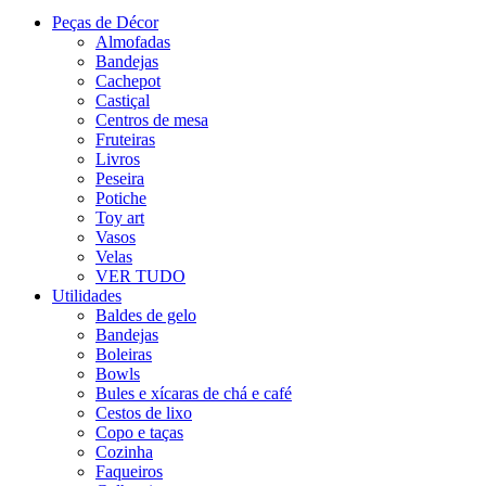
Peças de Décor
Almofadas
Bandejas
Cachepot
Castiçal
Centros de mesa
Fruteiras
Livros
Peseira
Potiche
Toy art
Vasos
Velas
VER TUDO
Utilidades
Baldes de gelo
Bandejas
Boleiras
Bowls
Bules e xícaras de chá e café
Cestos de lixo
Copo e taças
Cozinha
Faqueiros