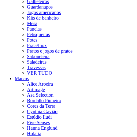
Galheteiros
Guardanapos
Jogos americanos
Kits de banheiro
Mesa
Panelas
Petisqueiras
Potes
Prata/Inox
Pratos e jogos de pratos
Saboneteira
Saladeiras
Travessas
VER TUDO
Marcas
Alice Aroeira
Artimage
Asa Selection
Bordallo Pinheiro
Cores da Terra
Cynthia Gavião
Estúdio Iludi
Five Senses
Hanna Englund
Holaria