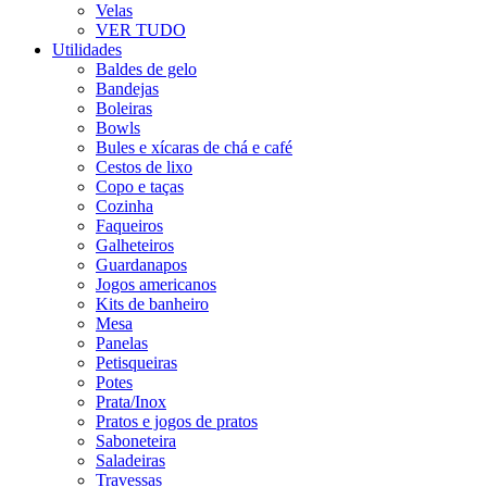
Velas
VER TUDO
Utilidades
Baldes de gelo
Bandejas
Boleiras
Bowls
Bules e xícaras de chá e café
Cestos de lixo
Copo e taças
Cozinha
Faqueiros
Galheteiros
Guardanapos
Jogos americanos
Kits de banheiro
Mesa
Panelas
Petisqueiras
Potes
Prata/Inox
Pratos e jogos de pratos
Saboneteira
Saladeiras
Travessas