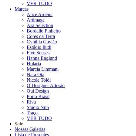
VER TUDO
Marcas
Alice Aroeira
Artimage
Asa Selection
Bordallo Pinheiro
Cores da Terra
Cynthia Gavião
Estúdio Iludi
Five Senses
Hanna Englund
Holaria
Marcia Limmani
Nara Ota
Nicole Toldi
O Designer Artesão
Oui Design
Porto Brasil
Riva
Studio Nun
Traço
VER TUDO
Sale
Nossas Galerias
Lista de Presentes