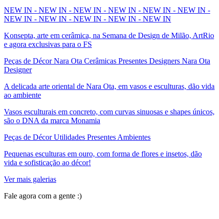
NEW IN - NEW IN - NEW IN - NEW IN - NEW IN - NEW IN -
NEW IN - NEW IN - NEW IN - NEW IN - NEW IN
Konsepta, arte em cerâmica, na Semana de Design de Milão, ArtRio
e agora exclusivas para o FS
Peças de Décor Nara Ota Cerâmicas Presentes Designers Nara Ota
Designer
A delicada arte oriental de Nara Ota, em vasos e esculturas, dão vida
ao ambiente
Vasos esculturais em concreto, com curvas sinuosas e shapes únicos,
são o DNA da marca Monamia
Peças de Décor Utilidades Presentes Ambientes
Pequenas esculturas em ouro, com forma de flores e insetos, dão
vida e sofisticação ao décor!
Ver mais galerias
Fale agora com a gente :)
(11) 9 9192-8504