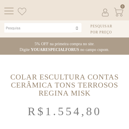
0
PESQUISAR
POR PREÇO
Pular
5% OFF na primeira compra no site.
para
Digite
YOUARESPECIALFORUS
no campo cupom.
o
conteúdo
COLAR ESCULTURA CONTAS
CERÂMICA TONS TERROSOS
REGINA MISK
R$
1.554,80