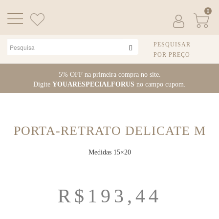
0
PESQUISAR
POR PREÇO
Pular
5% OFF na primeira compra no site.
para
Digite
YOUARESPECIALFORUS
no campo cupom.
o
conteúdo
PORTA-RETRATO DELICATE M
Medidas 15×20
R$
193,44