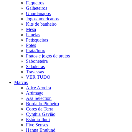
Faqueiros
Galheteiros
Guardanapos
Jogos americanos
Kits de banheiro
Mesa
Panelas
Petisqueiras
Potes
Prata/Inox
Pratos e jogos de pratos
Saboneteira
Saladeiras
Travessas
VER TUDO
Marcas
Alice Aroeira
Artimage
Asa Selection
Bordallo Pinheiro
Cores da Terra
Cynthia Gavião
Estúdio Iludi
Five Senses
Hanna Englund