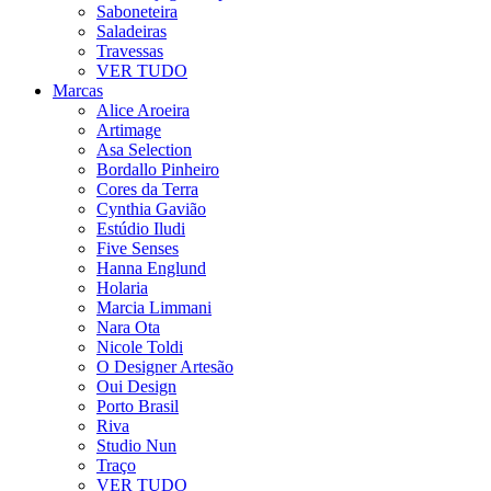
Saboneteira
Saladeiras
Travessas
VER TUDO
Marcas
Alice Aroeira
Artimage
Asa Selection
Bordallo Pinheiro
Cores da Terra
Cynthia Gavião
Estúdio Iludi
Five Senses
Hanna Englund
Holaria
Marcia Limmani
Nara Ota
Nicole Toldi
O Designer Artesão
Oui Design
Porto Brasil
Riva
Studio Nun
Traço
VER TUDO