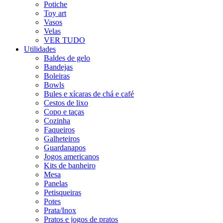
Potiche
Toy art
Vasos
Velas
VER TUDO
Utilidades
Baldes de gelo
Bandejas
Boleiras
Bowls
Bules e xícaras de chá e café
Cestos de lixo
Copo e taças
Cozinha
Faqueiros
Galheteiros
Guardanapos
Jogos americanos
Kits de banheiro
Mesa
Panelas
Petisqueiras
Potes
Prata/Inox
Pratos e jogos de pratos