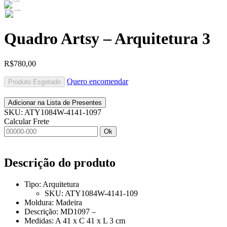
Quadro Artsy – Arquitetura 3
R$
780,00
Quero encomendar
Produto Esgotado
Adicionar na Lista de Presentes
SKU:
ATY1084W-4141-1097
Calcular Frete
Ok
Descrição do produto
Tipo: Arquitetura
SKU: ATY1084W-4141-109
Moldura: Madeira
Descrição: MD1097 –
Medidas: A 41 x C 41 x L 3 cm