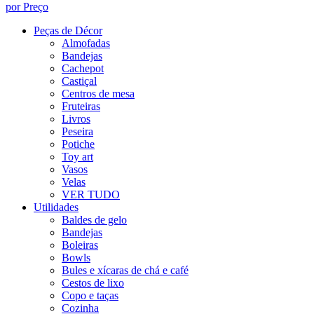
por Preço
Peças de Décor
Almofadas
Bandejas
Cachepot
Castiçal
Centros de mesa
Fruteiras
Livros
Peseira
Potiche
Toy art
Vasos
Velas
VER TUDO
Utilidades
Baldes de gelo
Bandejas
Boleiras
Bowls
Bules e xícaras de chá e café
Cestos de lixo
Copo e taças
Cozinha