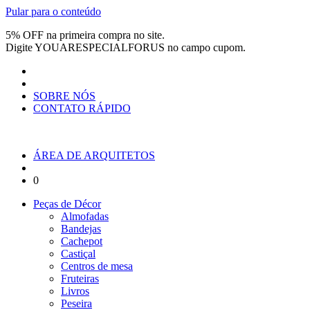
Pular para o conteúdo
5% OFF na primeira compra no site.
Digite
YOUARESPECIALFORUS
no campo cupom.
SOBRE NÓS
CONTATO RÁPIDO
ÁREA DE ARQUITETOS
0
Peças de Décor
Almofadas
Bandejas
Cachepot
Castiçal
Centros de mesa
Fruteiras
Livros
Peseira