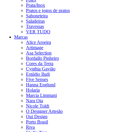
Prata/Inox
Pratos e jogos de pratos
Saboneteira
Saladeiras
Travessas
VER TUDO
Marcas
Alice Aroeira
Artimage
Asa Selection
Bordallo Pinheiro
Cores da Terra
Cynthia Gavião
Estúdio Iludi
Five Senses
Hanna Englund
Holaria
Marcia Limmani
Nara Ota
Nicole Toldi
O Designer Artesão
Oui Design
Porto Brasil
Riva