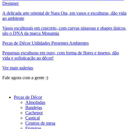
Designer
A delicada arte oriental de Nara Ota, em vasos e esculturas, dão vida
ao ambiente
Vasos esculturais em concreto, com curvas sinuosas e shapes únicos,
são o DNA da marca Monamia
Peças de Décor Utilidades Presentes Ambientes
Pequenas esculturas em ouro, com forma de flores e insetos, dão
vida e sofisticação ao décor!
Ver mais galerias
Fale agora com a gente :)
(11) 9 9192-8504
Peças de Décor
Almofadas
Bandejas
Cachepot
Castiçal
Centros de mesa
Fruteiras