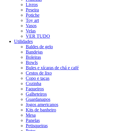
Livros
Peseira
Potiche
Toy art
Vasos
Velas
VER TUDO
Utilidades
Baldes de gelo
Bandejas
Boleiras
Bowls
Bules e xícaras de chá e café
Cestos de lixo
Copo e taças
Cozinha
Faqueiros
Galheteiros
Guardanapos
Jogos americanos
Kits de banheiro
Mesa
Panelas
Petisqueiras
Potes