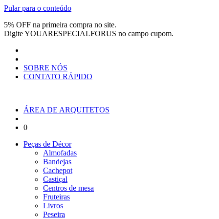
Pular para o conteúdo
5% OFF na primeira compra no site.
Digite
YOUARESPECIALFORUS
no campo cupom.
SOBRE NÓS
CONTATO RÁPIDO
ÁREA DE ARQUITETOS
0
Peças de Décor
Almofadas
Bandejas
Cachepot
Castiçal
Centros de mesa
Fruteiras
Livros
Peseira