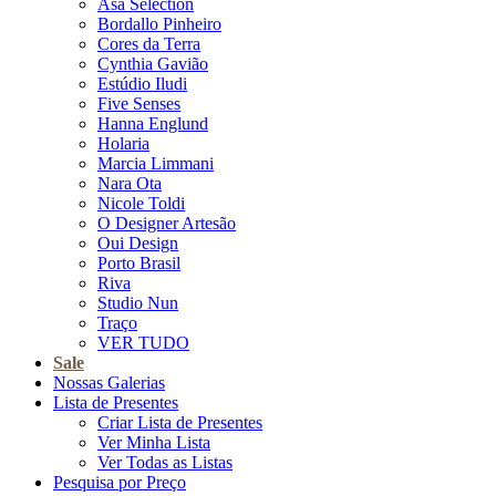
Asa Selection
Bordallo Pinheiro
Cores da Terra
Cynthia Gavião
Estúdio Iludi
Five Senses
Hanna Englund
Holaria
Marcia Limmani
Nara Ota
Nicole Toldi
O Designer Artesão
Oui Design
Porto Brasil
Riva
Studio Nun
Traço
VER TUDO
Sale
Nossas Galerias
Lista de Presentes
Criar Lista de Presentes
Ver Minha Lista
Ver Todas as Listas
Pesquisa por Preço