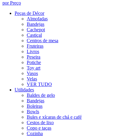
por Preço
Peças de Décor
Almofadas
Bandejas
Cachepot
Castiçal
Centros de mesa
Fruteiras
Livros
Peseira
Potiche
Toy art
Vasos
Velas
VER TUDO
Utilidades
Baldes de gelo
Bandejas
Boleiras
Bowls
Bules e xícaras de chá e café
Cestos de lixo
Copo e taças
Cozinha