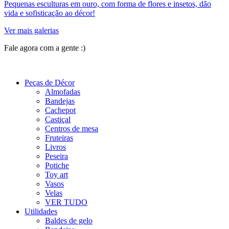
Pequenas esculturas em ouro, com forma de flores e insetos, dão
vida e sofisticação ao décor!
Ver mais galerias
Fale agora com a gente :)
(11) 9 9192-8504
Peças de Décor
Almofadas
Bandejas
Cachepot
Castiçal
Centros de mesa
Fruteiras
Livros
Peseira
Potiche
Toy art
Vasos
Velas
VER TUDO
Utilidades
Baldes de gelo