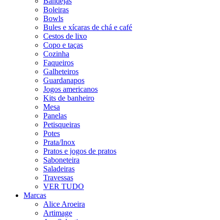
Bandejas
Boleiras
Bowls
Bules e xícaras de chá e café
Cestos de lixo
Copo e taças
Cozinha
Faqueiros
Galheteiros
Guardanapos
Jogos americanos
Kits de banheiro
Mesa
Panelas
Petisqueiras
Potes
Prata/Inox
Pratos e jogos de pratos
Saboneteira
Saladeiras
Travessas
VER TUDO
Marcas
Alice Aroeira
Artimage