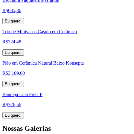
Escultura Paquiderme Grande
R$
685,36
Eu quero!
Trio de Minivasos Casulo em Cerâmica
R$
324,48
Eu quero!
Pião em Cerâmica Natural Baixo Konsepta
R$
3.109,60
Eu quero!
Bandeja Lina Preta P
R$
326,56
Eu quero!
Nossas
Galerias