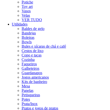
Potiche
Toy art
Vasos
Velas
VER TUDO
Utilidades
Baldes de gelo
Bandejas
Boleiras
Bowls
Bules e xícaras de chá e café
Cestos de lixo
Copo e taças
Cozinha
Faqueiros
Galheteiros
Guardanapos
Jogos americanos
Kits de banheiro
Mesa
Panelas
Petisqueiras
Potes
Prata/Inox
Pratos e jogos de pratos