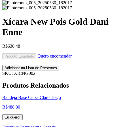
Xícara New Pois Gold Dani
Enne
R$
636,48
Quero encomendar
Produto Esgotado
Adicionar na Lista de Presentes
SKU:
XICNG002
Produtos
Relacionados
Bandeja Base Cinza Claro Traço
R$
488,80
Eu quero!