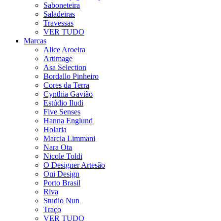
Saboneteira
Saladeiras
Travessas
VER TUDO
Marcas
Alice Aroeira
Artimage
Asa Selection
Bordallo Pinheiro
Cores da Terra
Cynthia Gavião
Estúdio Iludi
Five Senses
Hanna Englund
Holaria
Marcia Limmani
Nara Ota
Nicole Toldi
O Designer Artesão
Oui Design
Porto Brasil
Riva
Studio Nun
Traço
VER TUDO