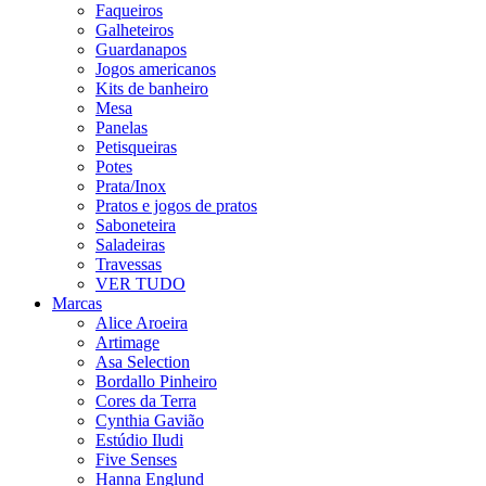
Faqueiros
Galheteiros
Guardanapos
Jogos americanos
Kits de banheiro
Mesa
Panelas
Petisqueiras
Potes
Prata/Inox
Pratos e jogos de pratos
Saboneteira
Saladeiras
Travessas
VER TUDO
Marcas
Alice Aroeira
Artimage
Asa Selection
Bordallo Pinheiro
Cores da Terra
Cynthia Gavião
Estúdio Iludi
Five Senses
Hanna Englund