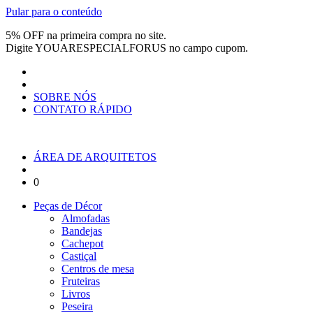
Pular para o conteúdo
5% OFF na primeira compra no site.
Digite
YOUARESPECIALFORUS
no campo cupom.
SOBRE NÓS
CONTATO RÁPIDO
ÁREA DE ARQUITETOS
0
Peças de Décor
Almofadas
Bandejas
Cachepot
Castiçal
Centros de mesa
Fruteiras
Livros
Peseira