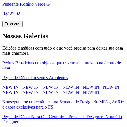
Pendente Rosário Verde G
R$
127,92
Eu quero!
Nossas
Galerias
Edições temáticas com tudo o que você precisa para deixar sua casa
mais charmosa
Pedras Brasileiras em objetos que trazem a natureza para dentro de
casa
Peças de Décor Presentes Ambientes
NEW IN - NEW IN - NEW IN - NEW IN - NEW IN - NEW IN -
NEW IN - NEW IN - NEW IN - NEW IN - NEW IN
Konsepta, arte em cerâmica, na Semana de Design de Milão, ArtRio
e agora exclusivas para o FS
Peças de Décor Nara Ota Cerâmicas Presentes Designers Nara Ota
Designer