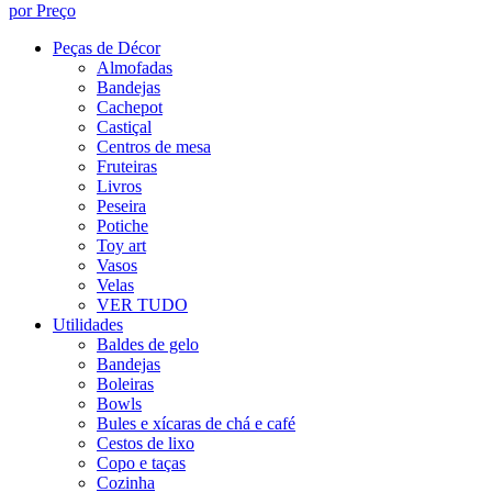
por Preço
Peças de Décor
Almofadas
Bandejas
Cachepot
Castiçal
Centros de mesa
Fruteiras
Livros
Peseira
Potiche
Toy art
Vasos
Velas
VER TUDO
Utilidades
Baldes de gelo
Bandejas
Boleiras
Bowls
Bules e xícaras de chá e café
Cestos de lixo
Copo e taças
Cozinha