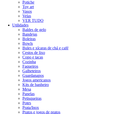
Potiche
Toy art
Vasos
Velas
VER TUDO
Utilidades
Baldes de gelo
Bandejas
Boleiras
Bowls
Bules e xícaras de chá e café
Cestos de lixo
Copo e taças
Cozinha
Faqueiros
Galheteiros
Guardanapos
Jogos americanos
Kits de banheiro
Mesa
Panelas
Petisqueiras
Potes
Prata/Inox
Pratos e jogos de pratos