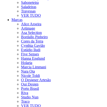
Saboneteira
Saladeiras
Travessas
VER TUDO
Marcas
Alice Aroeira
Artimage
Asa Selection
Bordallo Pinheiro
Cores da Terra
Cynthia Gavião
Estúdio Iludi
Five Senses
Hanna Englund
Holaria
Marcia Limmani
Nara Ota
Nicole Toldi
O Designer Artesão
Oui Design
Porto Brasil
Riva
Studio Nun
Traço
VER TUDO