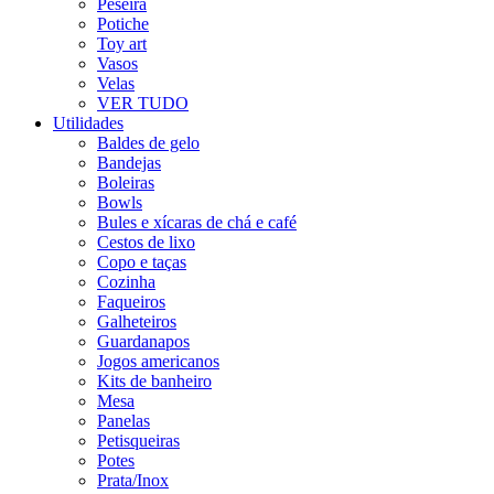
Peseira
Potiche
Toy art
Vasos
Velas
VER TUDO
Utilidades
Baldes de gelo
Bandejas
Boleiras
Bowls
Bules e xícaras de chá e café
Cestos de lixo
Copo e taças
Cozinha
Faqueiros
Galheteiros
Guardanapos
Jogos americanos
Kits de banheiro
Mesa
Panelas
Petisqueiras
Potes
Prata/Inox