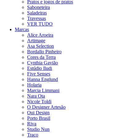
Pratos e jogos de pratos
Saboneteira
Saladeiras
Travessas
VER TUDO
Marcas
Alice Aroeira
Artimage
Asa Selection
Bordallo Pinheiro
Cores da Terra
Cynthia Gavião
Estúdio Iludi
Five Senses
Hanna Englund
Holaria
Marcia Limmani
Nara Ota
Nicole Toldi
O Designer Artesão
Oui Design
Porto Brasil
Riva
Studio Nun
Traço