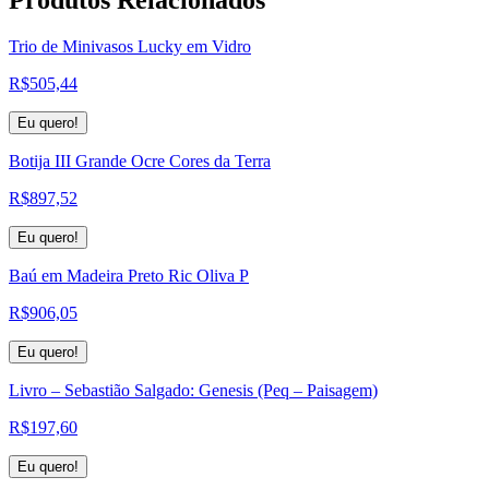
Trio de Minivasos Lucky em Vidro
R$
505,44
Eu quero!
Botija III Grande Ocre Cores da Terra
R$
897,52
Eu quero!
Baú em Madeira Preto Ric Oliva P
R$
906,05
Eu quero!
Livro – Sebastião Salgado: Genesis (Peq – Paisagem)
R$
197,60
Eu quero!