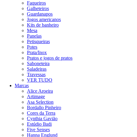
Faqueiros
Galheteiros
Guardanapos
Jogos americanos
Kits de banheiro
Mesa
Panelas
Petisqueiras
Potes
Prata/Inox
Pratos e jogos de pratos
Saboneteira
Saladeiras
Travessas
VER TUDO
Marcas
Alice Aroeira
Artimage
Asa Selection
Bordallo Pinheiro
Cores da Terra
Cynthia Gavião
Estúdio Iludi
Five Senses
Hanna Englund