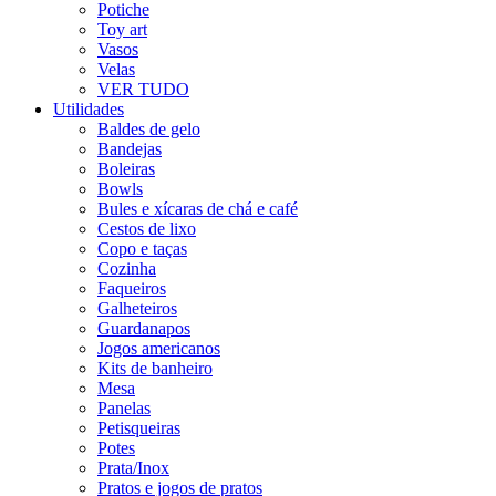
Potiche
Toy art
Vasos
Velas
VER TUDO
Utilidades
Baldes de gelo
Bandejas
Boleiras
Bowls
Bules e xícaras de chá e café
Cestos de lixo
Copo e taças
Cozinha
Faqueiros
Galheteiros
Guardanapos
Jogos americanos
Kits de banheiro
Mesa
Panelas
Petisqueiras
Potes
Prata/Inox
Pratos e jogos de pratos