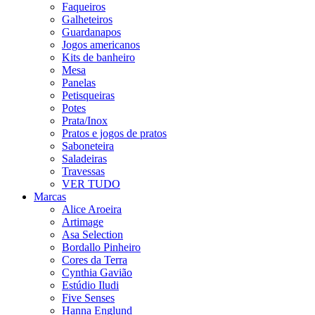
Faqueiros
Galheteiros
Guardanapos
Jogos americanos
Kits de banheiro
Mesa
Panelas
Petisqueiras
Potes
Prata/Inox
Pratos e jogos de pratos
Saboneteira
Saladeiras
Travessas
VER TUDO
Marcas
Alice Aroeira
Artimage
Asa Selection
Bordallo Pinheiro
Cores da Terra
Cynthia Gavião
Estúdio Iludi
Five Senses
Hanna Englund