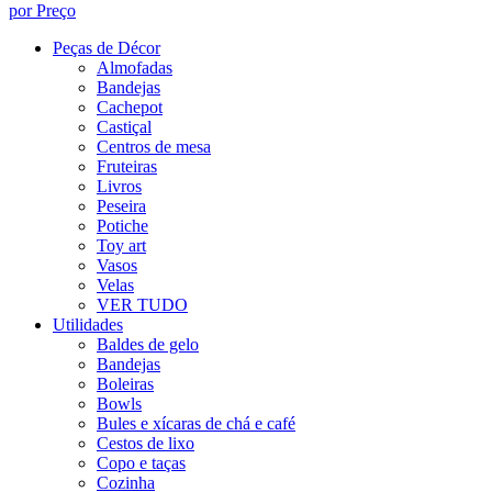
por Preço
Peças de Décor
Almofadas
Bandejas
Cachepot
Castiçal
Centros de mesa
Fruteiras
Livros
Peseira
Potiche
Toy art
Vasos
Velas
VER TUDO
Utilidades
Baldes de gelo
Bandejas
Boleiras
Bowls
Bules e xícaras de chá e café
Cestos de lixo
Copo e taças
Cozinha