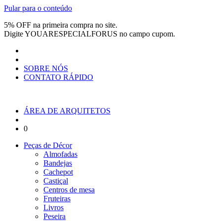
Pular para o conteúdo
5% OFF na primeira compra no site.
Digite
YOUARESPECIALFORUS
no campo cupom.
SOBRE NÓS
CONTATO RÁPIDO
ÁREA DE ARQUITETOS
0
Peças de Décor
Almofadas
Bandejas
Cachepot
Castiçal
Centros de mesa
Fruteiras
Livros
Peseira