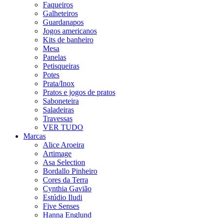
Faqueiros
Galheteiros
Guardanapos
Jogos americanos
Kits de banheiro
Mesa
Panelas
Petisqueiras
Potes
Prata/Inox
Pratos e jogos de pratos
Saboneteira
Saladeiras
Travessas
VER TUDO
Marcas
Alice Aroeira
Artimage
Asa Selection
Bordallo Pinheiro
Cores da Terra
Cynthia Gavião
Estúdio Iludi
Five Senses
Hanna Englund