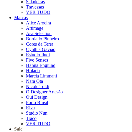
Saladeiras
Travessas
VER TUDO
Marcas
Alice Aroeira
Artimage
Asa Selection
Bordallo Pinheiro
Cores da Terra
Cynthia Gavião
Estúdio Iludi
Five Senses
Hanna Englund
Holaria
Marcia Limmani
Nara Ota
Nicole Toldi
O Designer Artesão
Oui Design
Porto Brasil
Riva
Studio Nun
Traço
VER TUDO
Sale