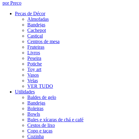
por Preço
Peças de Décor
Almofadas
Bandejas
Cachepot
Castiçal
Centros de mesa
Fruteiras
Livros
Peseira
Potiche
Toy art
Vasos
Velas
VER TUDO
Utilidades
Baldes de gelo
Bandejas
Boleiras
Bowls
Bules e xícaras de chá e café
Cestos de lixo
Copo e taças
Cozinha