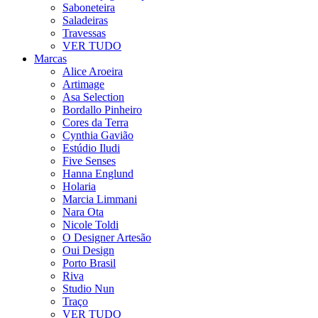
Saboneteira
Saladeiras
Travessas
VER TUDO
Marcas
Alice Aroeira
Artimage
Asa Selection
Bordallo Pinheiro
Cores da Terra
Cynthia Gavião
Estúdio Iludi
Five Senses
Hanna Englund
Holaria
Marcia Limmani
Nara Ota
Nicole Toldi
O Designer Artesão
Oui Design
Porto Brasil
Riva
Studio Nun
Traço
VER TUDO