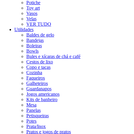
Potiche
Toy art
Vasos
Velas
VER TUDO
Utilidades
Baldes de gelo
Bandejas
Boleiras
Bowls
Bules e xícaras de chá e café
Cestos de lixo
Copo e taças
Cozinha
Faqueiros
Galheteiros
Guardanapos
Jogos americanos
Kits de banheiro
Mesa
Panelas
Petisqueiras
Potes
Prata/Inox
Pratos e jogos de pratos