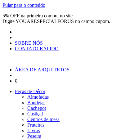
Pular para o conteúdo
5% OFF na primeira compra no site.
Digite
YOUARESPECIALFORUS
no campo cupom.
SOBRE NÓS
CONTATO RÁPIDO
ÁREA DE ARQUITETOS
0
Peças de Décor
Almofadas
Bandejas
Cachepot
Castiçal
Centros de mesa
Fruteiras
Livros
Peseira