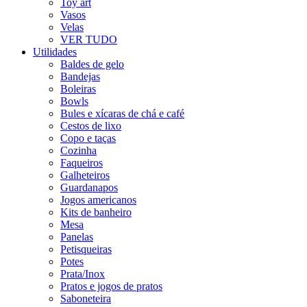
Toy art
Vasos
Velas
VER TUDO
Utilidades
Baldes de gelo
Bandejas
Boleiras
Bowls
Bules e xícaras de chá e café
Cestos de lixo
Copo e taças
Cozinha
Faqueiros
Galheteiros
Guardanapos
Jogos americanos
Kits de banheiro
Mesa
Panelas
Petisqueiras
Potes
Prata/Inox
Pratos e jogos de pratos
Saboneteira